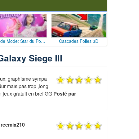
Défi de Mode: Star du Podium
Cascades Folles 3D
Galaxy Siege III
jeux: graphisme sympa
dur mais pas trop ,long
 jeux gratuit en bref GG
Posté par
Dreemix210