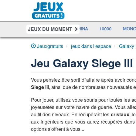
JEUX DU MOMENT
À LETTRES
BUBBLE MACHINA
10000
MONOPOLY LI
Jeuxgratuits
jeux dans l'espace
Galaxy S
Jeu
Galaxy Siege III
Vous pensiez être sorti d''affaire après avoir co
Siege III
, ainsi que de nombreuses nouveautés en 
Pour jouer, utilisez votre souris pour toutes les a
joyeusetés sur votre navire de guerre. Vous alle
au fil des niveaux. En récupérant les
cristaux
, l
aux ingénieurs que vous aurez récupérés dans l'
options s'offrent à vous...