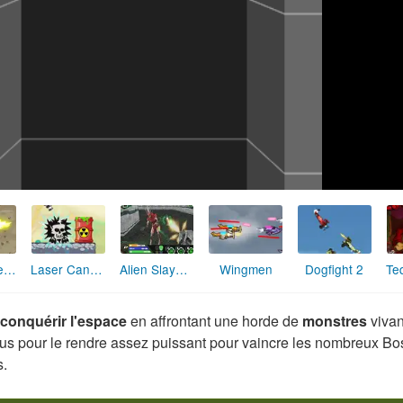
Laser Cannon
The Peacekeeper
Alien Slayer 3D
Wingmen
Dogfight 2
conquérir l'espace
en affrontant une horde de
monstres
vivan
 vous pour le rendre assez puissant pour vaincre les nombreux B
s.