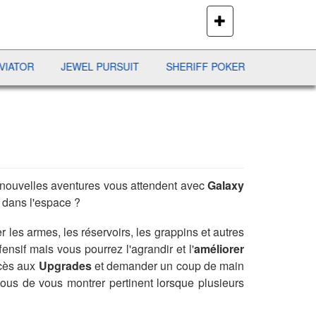
PLUS
DE
JEUX
JEWEL PURSUIT
SHERIFF POKER
BATAILLE NAVALE
de nouvelles aventures vous attendent avec
Galaxy
 dans l'espace ?
er les armes, les réservoirs, les grappins et autres
nsif mais vous pourrez l'agrandir et l'
améliorer
ccès aux
Upgrades
et demander un coup de main
vous de vous montrer pertinent lorsque plusieurs