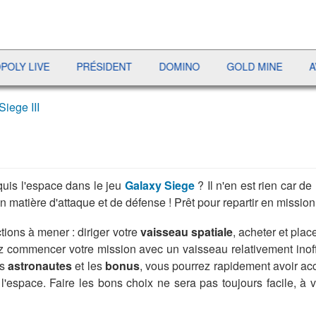
VE
PRÉSIDENT
DOMINO
GOLD MINE
AVIATOR
iege III
nquis l'espace dans le jeu
Galaxy Siege
? Il n'en est rien car 
matière d'attaque et de défense ! Prêt pour repartir en mission
ctions à mener : diriger votre
vaisseau spatiale
, acheter et plac
z commencer votre mission avec un vaisseau relativement inoffe
es
astronautes
et les
bonus
, vous pourrez rapidement avoir a
espace. Faire les bons choix ne sera pas toujours facile, à 