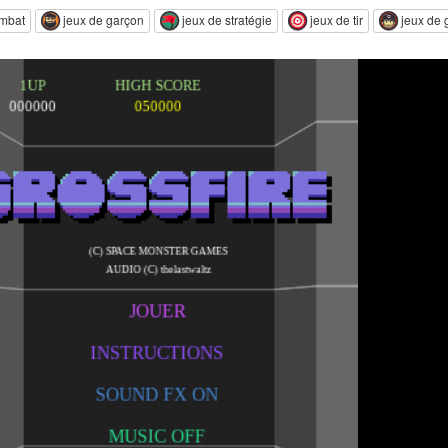
ombat
jeux de garçon
jeux de stratégie
jeux de tir
jeux de 