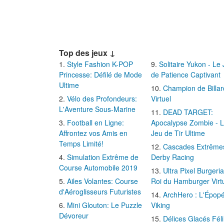
Top des jeux ↓
Style Fashion K-POP
Solitaire Yukon - Le
Princesse: Défilé de Mode
de Patience Captivant
Ultime
Champion de Billar
Vélo des Profondeurs:
Virtuel
L'Aventure Sous-Marine
DEAD TARGET:
Football en Ligne:
Apocalypse Zombie - 
Affrontez vos Amis en
Jeu de Tir Ultime
Temps Limité!
Cascades Extrême
Simulation Extrême de
Derby Racing
Course Automobile 2019
Ultra Pixel Burgeria
Ailes Volantes: Course
Roi du Hamburger Virt
d'Aéroglisseurs Futuristes
ArchHero : L'Épop
Mini Glouton: Le Puzzle
Viking
Dévoreur
Délices Glacés Fél