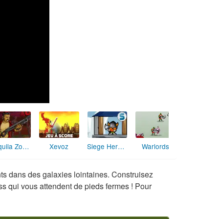
Xevoz
Tequila Zombies
Siege Hero : Viking Vengeance
Warlords
ts dans des galaxies lointaines. Construisez
oss qui vous attendent de pieds fermes ! Pour