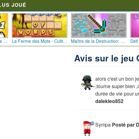
LUS JOUÉ
Bébé Clic Italien: La Folie des Petits Bambins
La Ferme des Mots - Cultivez votre Vocabulaire
Maître de la Destruction: Fusion de Pioches
Avis sur le jeu 
alors c'est un bon 
,tourne super bien ,
durée de vie pour un
dalekleo852
Sympa
Posté par 