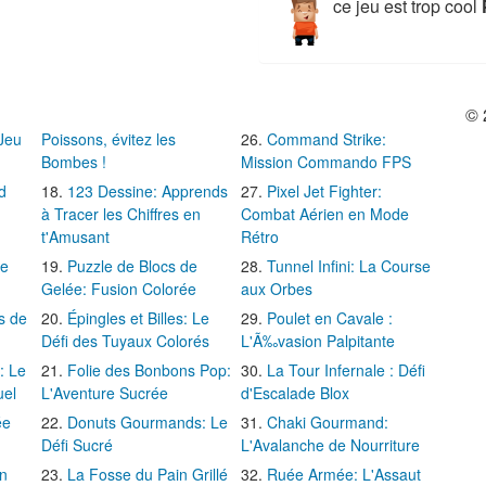
ce jeu est trop cool
© 
 Jeu
Poissons, évitez les
Command Strike:
Bombes !
Mission Commando FPS
d
123 Dessine: Apprends
Pixel Jet Fighter:
à Tracer les Chiffres en
Combat Aérien en Mode
t'Amusant
Rétro
Le
Puzzle de Blocs de
Tunnel Infini: La Course
Gelée: Fusion Colorée
aux Orbes
s de
Épingles et Billes: Le
Poulet en Cavale :
Défi des Tuyaux Colorés
L'Ã‰vasion Palpitante
: Le
Folie des Bonbons Pop:
La Tour Infernale : Défi
uel
L'Aventure Sucrée
d'Escalade Blox
ée
Donuts Gourmands: Le
Chaki Gourmand:
Défi Sucré
L'Avalanche de Nourriture
in
La Fosse du Pain Grillé
Ruée Armée: L'Assaut