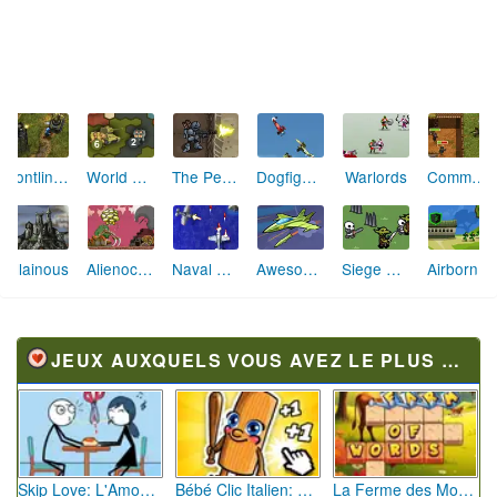
Frontline Defense Special Ops
World Wars
The Peacekeeper
Dogfight 2
Warlords
Commando Defense
Villainous
Alienocalypse
Naval Fighter
Awesome Planes
Siege Knight
Airborne Wars 2
JEUX AUXQUELS VOUS AVEZ LE PLUS JOUÉ
Skip Love: L'Amour en Péril
Bébé Clic Italien: La Folie des Petits Bambins
La Ferme des Mots - Cultivez votre Vocabulaire