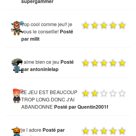
supergammer
trop cool comme jeu!! je
vous le conseille!
Posté
par milit
j aime bien ce jeu
Posté
par antoninlelap
cE JEU EST BEAUCOUP
TROP LONG DONC J'AI
ABANDONNE
Posté par Quentin2001f
je l adore
Posté par