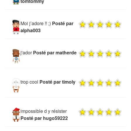
tomtommy
Moi j’adore !! ;)
Posté par
alpha003
j'ador
Posté par matherde
trop cool
Posté par timoly
impossible d y résister
Posté par hugo59222