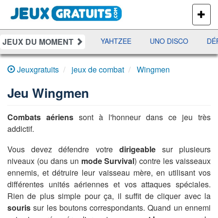
PLUS
DE
JEUX
JEUX DU MOMENT
ES
RAMI
JETX
YAHTZEE
UNO DISCO
DÉFI
Jeuxgratuits
jeux de combat
Wingmen
Jeu
Wingmen
Combats aériens
sont à l'honneur dans ce jeu très
addictif.
Vous devez défendre votre
dirigeable
sur plusieurs
niveaux (ou dans un
mode Survival
) contre les vaisseaux
ennemis, et détruire leur vaisseau mère, en utilisant vos
différentes unités aériennes et vos attaques spéciales.
Rien de plus simple pour ça, il suffit de cliquer avec la
souris
sur les boutons correspondants. Quand un ennemi