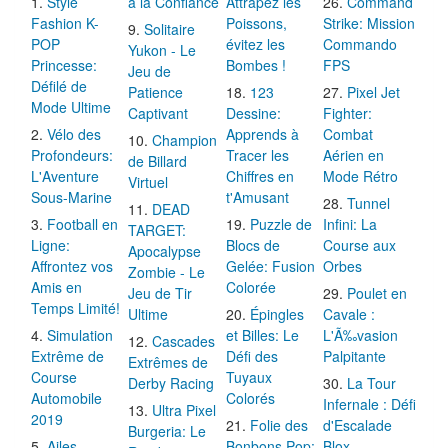
Style
à la Confiance
Attrapez les
Command
Fashion K-
Poissons,
Strike: Mission
Solitaire
POP
évitez les
Commando
Yukon - Le
Princesse:
Bombes !
FPS
Jeu de
Défilé de
Patience
123
Pixel Jet
Mode Ultime
Captivant
Dessine:
Fighter:
Vélo des
Apprends à
Combat
Champion
Profondeurs:
Tracer les
Aérien en
de Billard
L'Aventure
Chiffres en
Mode Rétro
Virtuel
Sous-Marine
t'Amusant
Tunnel
DEAD
Football en
Puzzle de
Infini: La
TARGET:
Ligne:
Blocs de
Course aux
Apocalypse
Affrontez vos
Gelée: Fusion
Orbes
Zombie - Le
Amis en
Colorée
Jeu de Tir
Poulet en
Temps Limité!
Ultime
Épingles
Cavale :
Simulation
et Billes: Le
L'Ã‰vasion
Cascades
Extrême de
Défi des
Palpitante
Extrêmes de
Course
Tuyaux
Derby Racing
La Tour
Automobile
Colorés
Infernale : Défi
Ultra Pixel
2019
Folie des
d'Escalade
Burgeria: Le
Ailes
Bonbons Pop:
Blox