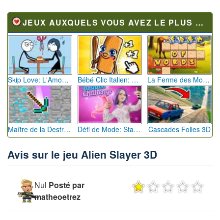
JEUX AUXQUELS VOUS AVEZ LE PLUS JOUÉ
Skip Love: L'Amour en Péril
Bébé Clic Italien: La Folie des Petits Bambins
La Ferme des Mots - Cultivez votre Vocabulaire
Maître de la Destruction: Fusion de Pioches
Défi de Mode: Star du Podium
Cascades Folles 3D
Avis sur le jeu Alien Slayer 3D
Nul
Posté par
matheoetrez