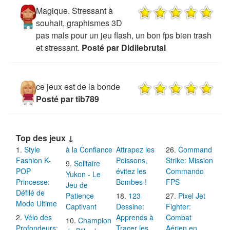
Magique. Stressant à
souhait, graphismes 3D
pas mals pour un jeu flash, un bon fps bien trash
et stressant.
Posté par Didilebrutal
ce jeux est de la bonde
Posté par tib789
Top des jeux ↓
Style
à la Confiance
Attrapez les
Command
Fashion K-
Poissons,
Strike: Mission
Solitaire
POP
évitez les
Commando
Yukon - Le
Princesse:
Bombes !
FPS
Jeu de
Défilé de
Patience
123
Pixel Jet
Mode Ultime
Captivant
Dessine:
Fighter:
Vélo des
Apprends à
Combat
Champion
Profondeurs:
Tracer les
Aérien en