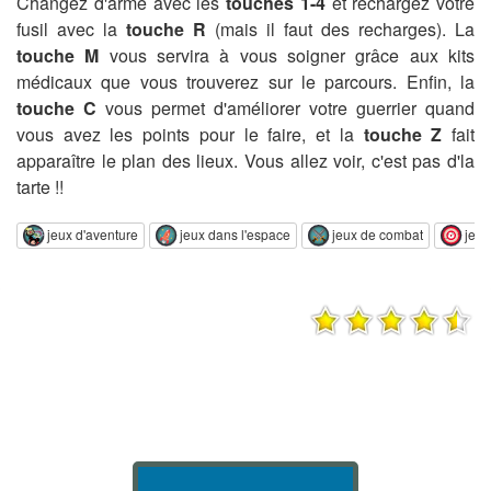
Changez d'arme avec les
touches 1-4
et rechargez votre
fusil avec la
touche R
(mais il faut des recharges). La
touche M
vous servira à vous soigner grâce aux kits
médicaux que vous trouverez sur le parcours. Enfin, la
touche C
vous permet d'améliorer votre guerrier quand
vous avez les points pour le faire, et la
touche Z
fait
apparaître le plan des lieux. Vous allez voir, c'est pas d'la
tarte !!
jeux d'aventure
jeux dans l'espace
jeux de combat
jeux