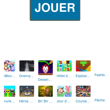
JOUER
AniBlocos: Connecte les Animaux Mignons!
Granny Revient 3D : Destin Maléfique
Hôtel des Animaux de Rêve
Explosion de Blocs de Sable
Fashion Rebelle: Style Grunge Chic
Dessine et Écrase : Le Jeu des Monstres
Flèches Rusées 2 : Visez Juste et Défiez la Rotation!
Sprunki Monster: Rythmes Musicaux Monstres
Héros des Terres Hostiles
Brr Brr Patapim: Le Défi Parkour Délirant
Jour d'Aventure: Puzzles en Plein Air
Course Mathématique: La Vitesse par les Chiffres