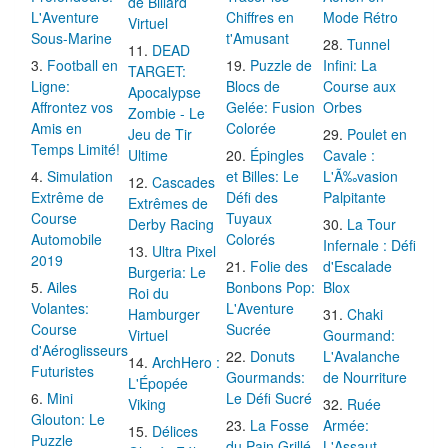
de Billard
L'Aventure
Chiffres en
Mode Rétro
Virtuel
Sous-Marine
t'Amusant
Tunnel
DEAD
Football en
Puzzle de
Infini: La
TARGET:
Ligne:
Blocs de
Course aux
Apocalypse
Affrontez vos
Gelée: Fusion
Orbes
Zombie - Le
Amis en
Colorée
Jeu de Tir
Poulet en
Temps Limité!
Ultime
Épingles
Cavale :
Simulation
et Billes: Le
L'Ã‰vasion
Cascades
Extrême de
Défi des
Palpitante
Extrêmes de
Course
Tuyaux
Derby Racing
La Tour
Automobile
Colorés
Infernale : Défi
Ultra Pixel
2019
Folie des
d'Escalade
Burgeria: Le
Ailes
Bonbons Pop:
Blox
Roi du
Volantes:
L'Aventure
Hamburger
Chaki
Course
Sucrée
Virtuel
Gourmand:
d'Aéroglisseurs
Donuts
L'Avalanche
ArchHero :
Futuristes
Gourmands:
de Nourriture
L'Épopée
Mini
Le Défi Sucré
Viking
Ruée
Glouton: Le
La Fosse
Armée:
Délices
Puzzle
du Pain Grillé
L'Assaut