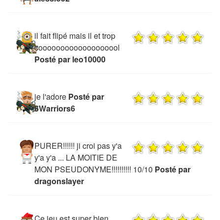
il fait flipé mais il et trop
cooooooooooooooooool
Posté par leo10000
je l'adore
Posté par
6Warriors6
PURER!!!!!! ji croi pas y'a
y'a y'a ... LA MOITIE DE
MON PSEUDONYME!!!!!!!!!! 10/10
Posté par
dragonslayer
Ce jeu est super bien