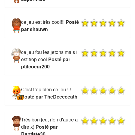
ce jeu est très cool!!!
Posté
par shauwn
ce jeu fou les jetons mais il
est trop cool
Posté par
ptitcoeur200
C'est trop bien ce jeu !!!
Posté par TheDeeeeeath
Très bon jeu, rien d'autre a
dire x)
Posté par
Baptiste30