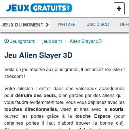
PLUS
DE
JEUX
JEUX DU MOMENT
S
RAMI
JETX
YAHTZEE
UNO DISCO
DÉFI 
Jeuxgratuits
jeux de tir
Alien Slayer 3D
Jeu
Alien Slayer 3D
Voilà un jeu réservé aux plus grands, il est assez réaliste et
stressant !
Votre mission : entrer dans des vaisseaux abandonnés
pour
détruire des oeufs
, bien gardés par des aliens qu'il
vous faudra évidemment tuer. Vous vous déplacez avec les
touches directionnelles
, visez et tirez avec la
souris
,
ouvrez les portes grâce à la
touche Espace
(pour
certaines portes il faut d'abord trouver la bonne clé).