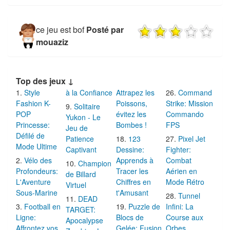
ce jeu est bof
Posté par
mouaziz
Top des jeux ↓
Style
à la Confiance
Attrapez les
Command
Fashion K-
Poissons,
Strike: Mission
Solitaire
POP
évitez les
Commando
Yukon - Le
Princesse:
Bombes !
FPS
Jeu de
Défilé de
Patience
123
Pixel Jet
Mode Ultime
Captivant
Dessine:
Fighter:
Vélo des
Apprends à
Combat
Champion
Profondeurs:
Tracer les
Aérien en
de Billard
L'Aventure
Chiffres en
Mode Rétro
Virtuel
Sous-Marine
t'Amusant
Tunnel
DEAD
Football en
Puzzle de
Infini: La
TARGET:
Ligne:
Blocs de
Course aux
Apocalypse
Affrontez vos
Gelée: Fusion
Orbes