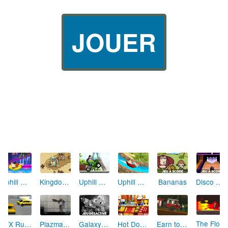
JOUER
Uphill Rush 6
Kingdom Rush Frontiers
Uphill Rush 5
Bananas
Disco Bowling
Uphill Rush 3
The Flood Runner 3 : Armageddon
FFX Runner
Plazma Burst 2
Galaxy Life
Hot Dog Bush 2
Earn to die 2012 (part 2)