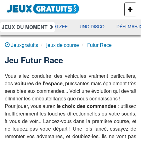
PLUS
DE
JEUX
JEUX DU MOMENT
RAMI
JETX
YAHTZEE
UNO DISCO
DÉFI MAHJ
Jeuxgratuits
jeux de course
Futur Race
Jeu
Futur Race
Vous allez conduire des véhicules vraiment particuliers,
des
voitures de l'espace
, puissantes mais également très
sensibles aux commandes... Voici une évolution qui devrait
éliminer les embouteillages que nous connaissons !
Pour jouer, vous aurez
le choix des commandes
: utilisez
indifféremment les touches directionnelles ou votre souris,
à vous de voir... Lancez-vous dans la première course, et
ne loupez pas votre départ ! Une fois lancé, essayez de
remonter vos adversaires, et doublez-les. Ils ne vont pas