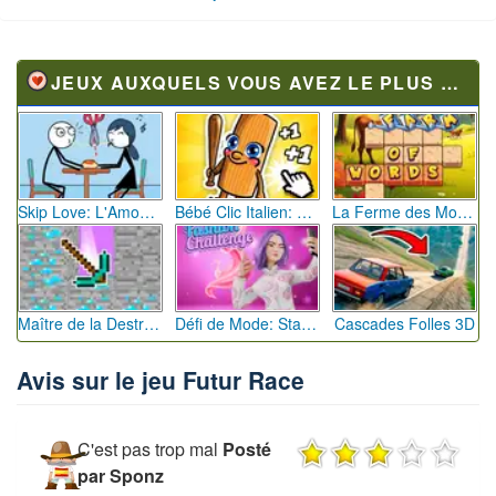
JEUX AUXQUELS VOUS AVEZ LE PLUS JOUÉ
Skip Love: L'Amour en Péril
Bébé Clic Italien: La Folie des Petits Bambins
La Ferme des Mots - Cultivez votre Vocabulaire
Maître de la Destruction: Fusion de Pioches
Défi de Mode: Star du Podium
Cascades Folles 3D
Avis sur le jeu Futur Race
C'est pas trop mal
Posté
par Sponz