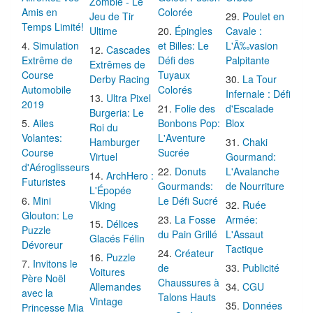
Zombie - Le
Amis en
Colorée
Jeu de Tir
Poulet en
Temps Limité!
Ultime
Épingles
Cavale :
Simulation
et Billes: Le
L'Ã‰vasion
Cascades
Extrême de
Défi des
Palpitante
Extrêmes de
Course
Tuyaux
Derby Racing
La Tour
Automobile
Colorés
Infernale : Défi
Ultra Pixel
2019
Folie des
d'Escalade
Burgeria: Le
Ailes
Bonbons Pop:
Blox
Roi du
Volantes:
L'Aventure
Hamburger
Chaki
Course
Sucrée
Virtuel
Gourmand:
d'Aéroglisseurs
Donuts
L'Avalanche
ArchHero :
Futuristes
Gourmands:
de Nourriture
L'Épopée
Mini
Le Défi Sucré
Viking
Ruée
Glouton: Le
La Fosse
Armée:
Délices
Puzzle
du Pain Grillé
L'Assaut
Glacés Félin
Dévoreur
Tactique
Créateur
Puzzle
Invitons le
de
Publicité
Voitures
Père Noël
Chaussures à
Allemandes
CGU
avec la
Talons Hauts
Vintage
Données
Princesse Mia