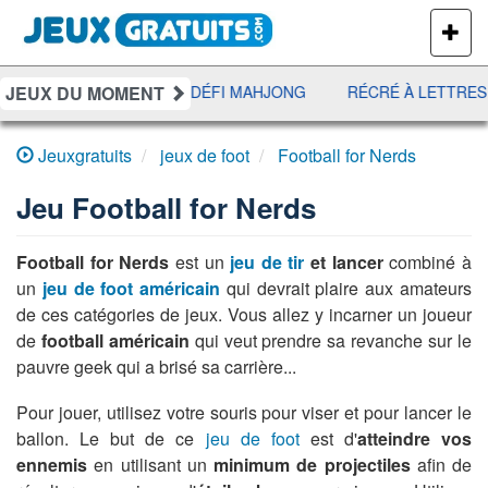
PLUS
DE
JEUX
JEUX DU MOMENT
EE
UNO DISCO
DÉFI MAHJONG
RÉCRÉ À LETTRES
Jeuxgratuits
jeux de foot
Football for Nerds
Jeu
Football for Nerds
Football for Nerds
est un
jeu de tir
et lancer
combiné à
un
jeu de foot américain
qui devrait plaire aux amateurs
de ces catégories de jeux. Vous allez y incarner un joueur
de
football américain
qui veut prendre sa revanche sur le
pauvre geek qui a brisé sa carrière...
Pour jouer, utilisez votre souris pour viser et pour lancer le
ballon. Le but de ce
jeu de foot
est d'
atteindre vos
ennemis
en utilisant un
minimum de projectiles
afin de