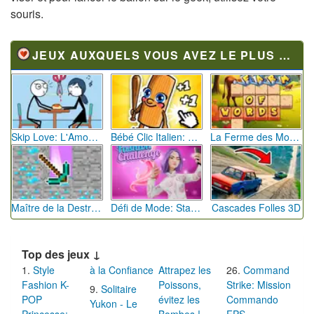
souris.
JEUX AUXQUELS VOUS AVEZ LE PLUS JOUÉ
Skip Love: L'Amour en Péril
Bébé Clic Italien: La Folie des Petits Bambins
La Ferme des Mots - Cultivez votre Vocabulaire
Maître de la Destruction: Fusion de Pioches
Défi de Mode: Star du Podium
Cascades Folles 3D
Top des jeux ↓
Style
à la Confiance
Attrapez les
Command
Fashion K-
Poissons,
Strike: Mission
Solitaire
POP
évitez les
Commando
Yukon - Le
Princesse:
Bombes !
FPS