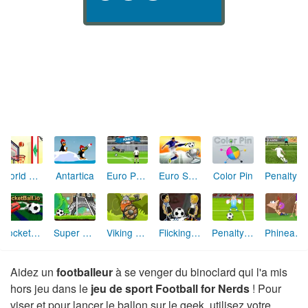
Antartica
World Basketball Championship
Euro Penalty 2016
Euro Soccer Sprint
Color Pin
Penalty Shooters 2
RocketBall.io
Super Soccer Star 2016 Euro Cup
Viking Workout
Flicking Soccer
Penalty Superstar
Phineas and Ferb Summer Soakers
Aidez un
footballeur
à se venger du binoclard qui l'a mis
hors jeu dans le
jeu de sport Football for Nerds
! Pour
viser et pour lancer le ballon sur le geek, utilisez votre