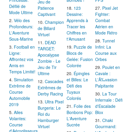
Jeu de
Défilé de
Patience
123
Pixel Jet
Mode Ultime
Captivant
Dessine:
Fighter:
Vélo des
Apprends à
Combat
Champion
Profondeurs:
Tracer les
Aérien en
de Billard
L'Aventure
Chiffres en
Mode Rétro
Virtuel
Sous-Marine
t'Amusant
Tunnel
DEAD
Football en
Puzzle de
Infini: La
TARGET:
Ligne:
Blocs de
Course aux
Apocalypse
Affrontez vos
Gelée: Fusion
Orbes
Zombie - Le
Amis en
Colorée
Jeu de Tir
Poulet en
Temps Limité!
Ultime
Épingles
Cavale :
Simulation
et Billes: Le
L'Ã‰vasion
Cascades
Extrême de
Défi des
Palpitante
Extrêmes de
Course
Tuyaux
Derby Racing
La Tour
Automobile
Colorés
Infernale : Défi
Ultra Pixel
2019
Folie des
d'Escalade
Burgeria: Le
Ailes
Bonbons Pop:
Blox
Roi du
Volantes:
L'Aventure
Hamburger
Chaki
Course
Sucrée
Virtuel
Gourmand:
d'Aéroglisseurs