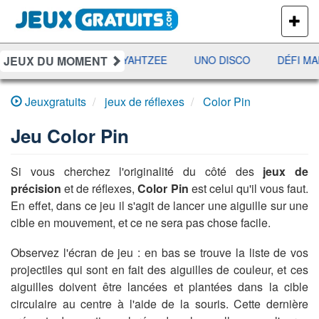
PLUS
DE
JEUX
JEUX DU MOMENT
RAMI
JETX
YAHTZEE
UNO DISCO
DÉFI MA
Jeuxgratuits
jeux de réflexes
Color Pin
Jeu
Color Pin
Si vous cherchez l'originalité du côté des
jeux de
précision
et de réflexes,
Color Pin
est celui qu'il vous faut.
En effet, dans ce jeu il s'agit de lancer une aiguille sur une
cible en mouvement, et ce ne sera pas chose facile.
Observez l'écran de jeu : en bas se trouve la liste de vos
projectiles qui sont en fait des aiguilles de couleur, et ces
aiguilles doivent être lancées et plantées dans la cible
circulaire au centre à l'aide de la souris. Cette dernière