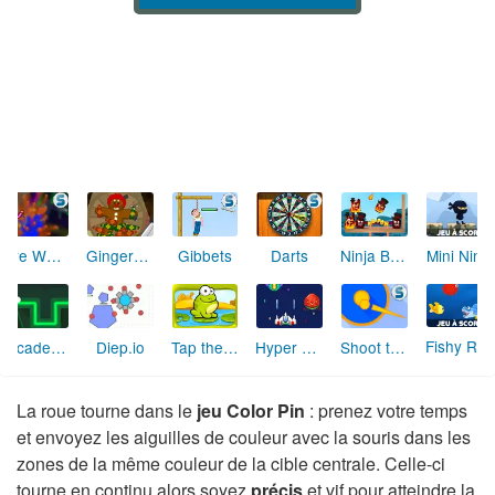
Ninja Bear
Mini Ninja
Fire Work Out
Gingerbread Circus
Gibbets
Darts
Fishy Rush
Arcade Golf: NEON
Diep.io
Tap the Frog
Hyper Gunner
Shoot the Circle
La roue tourne dans le
jeu Color Pin
: prenez votre temps
et envoyez les aiguilles de couleur avec la souris dans les
zones de la même couleur de la cible centrale. Celle-ci
tourne en continu alors soyez
précis
et vif pour atteindre la