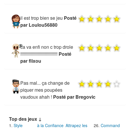
il est trop bien se jeu
Posté
par Loulou56880
ca va enfi non c trop drole
!!!!!!!!!!!!!!!!!!!!!!!!!!!!!!!!
Posté
par flixou
Pas mal... ça change de
piquer mes poupées
vaudoux ahah !
Posté par Bregovic
Top des jeux ↓
Style
à la Confiance
Attrapez les
Command