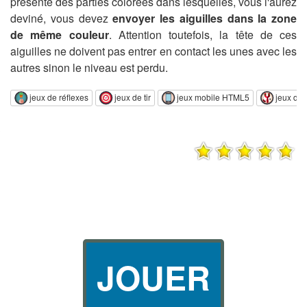
présente des parties colorées dans lesquelles, vous l'aurez
deviné, vous devez
envoyer les aiguilles dans la zone
de même couleur
. Attention toutefois, la tête de ces
aiguilles ne doivent pas entrer en contact les unes avec les
autres sinon le niveau est perdu.
jeux de réflexes
jeux de tir
jeux mobile HTML5
jeux de 
JOUER