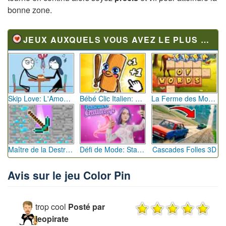
bonne zone.
JEUX AUXQUELS VOUS AVEZ LE PLUS JOUÉ
Skip Love: L'Amour en Péril
Bébé Clic Italien: La Folie des Petits Bambins
La Ferme des Mots - Cultivez votre Vocabulaire
Maître de la Destruction: Fusion de Pioches
Défi de Mode: Star du Podium
Cascades Folles 3D
Avis sur le jeu Color Pin
trop cool
Posté par
leopirate