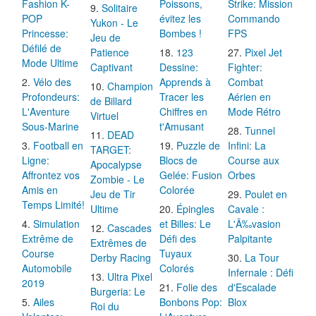
Fashion K-
Poissons,
Strike: Mission
Solitaire
POP
évitez les
Commando
Yukon - Le
Princesse:
Bombes !
FPS
Jeu de
Défilé de
Patience
123
Pixel Jet
Mode Ultime
Captivant
Dessine:
Fighter:
Vélo des
Apprends à
Combat
Champion
Profondeurs:
Tracer les
Aérien en
de Billard
L'Aventure
Chiffres en
Mode Rétro
Virtuel
Sous-Marine
t'Amusant
Tunnel
DEAD
Football en
Puzzle de
Infini: La
TARGET:
Ligne:
Blocs de
Course aux
Apocalypse
Affrontez vos
Gelée: Fusion
Orbes
Zombie - Le
Amis en
Colorée
Jeu de Tir
Poulet en
Temps Limité!
Ultime
Épingles
Cavale :
Simulation
et Billes: Le
L'Ã‰vasion
Cascades
Extrême de
Défi des
Palpitante
Extrêmes de
Course
Tuyaux
Derby Racing
La Tour
Automobile
Colorés
Infernale : Défi
Ultra Pixel
2019
Folie des
d'Escalade
Burgeria: Le
Ailes
Bonbons Pop:
Blox
Roi du