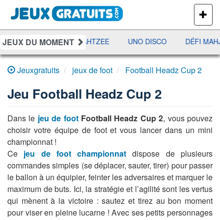
PLUS
DE
JEUX
JEUX DU MOMENT
RAMI
JETX
YAHTZEE
UNO DISCO
DÉFI MAH
Jeuxgratuits
jeux de foot
Football Headz Cup 2
Jeu
Football Headz Cup 2
Dans le
jeu de foot
Football Headz Cup 2
, vous pouvez
choisir votre équipe de foot et vous lancer dans un mini
championnat !
Ce
jeu de foot championnat
dispose de plusieurs
commandes simples (se déplacer, sauter, tirer) pour passer
le ballon à un équipier, feinter les adversaires et marquer le
maximum de buts. Ici, la stratégie et l’agilité sont les vertus
qui mènent à la victoire : sautez et tirez au bon moment
pour viser en pleine lucarne ! Avec ses petits personnages