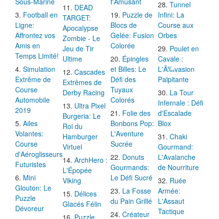
Sous-Marine
t'Amusant
Tunnel
DEAD
Football en
Puzzle de
Infini: La
TARGET:
Ligne:
Blocs de
Course aux
Apocalypse
Affrontez vos
Gelée: Fusion
Orbes
Zombie - Le
Amis en
Colorée
Jeu de Tir
Poulet en
Temps Limité!
Ultime
Épingles
Cavale :
Simulation
et Billes: Le
L'Ã‰vasion
Cascades
Extrême de
Défi des
Palpitante
Extrêmes de
Course
Tuyaux
Derby Racing
La Tour
Automobile
Colorés
Infernale : Défi
Ultra Pixel
2019
Folie des
d'Escalade
Burgeria: Le
Ailes
Bonbons Pop:
Blox
Roi du
Volantes:
L'Aventure
Hamburger
Chaki
Course
Sucrée
Virtuel
Gourmand:
d'Aéroglisseurs
Donuts
L'Avalanche
ArchHero :
Futuristes
Gourmands:
de Nourriture
L'Épopée
Mini
Le Défi Sucré
Viking
Ruée
Glouton: Le
La Fosse
Armée:
Délices
Puzzle
du Pain Grillé
L'Assaut
Glacés Félin
Dévoreur
Tactique
Créateur
Puzzle