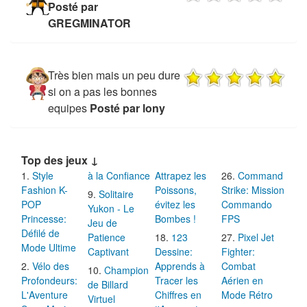
Posté par
GREGMINATOR
Très bien mais un peu dure
si on a pas les bonnes
equipes
Posté par lony
Top des jeux ↓
Style
à la Confiance
Attrapez les
Command
Fashion K-
Poissons,
Strike: Mission
Solitaire
POP
évitez les
Commando
Yukon - Le
Princesse:
Bombes !
FPS
Jeu de
Défilé de
Patience
123
Pixel Jet
Mode Ultime
Captivant
Dessine:
Fighter:
Vélo des
Apprends à
Combat
Champion
Profondeurs:
Tracer les
Aérien en
de Billard
L'Aventure
Chiffres en
Mode Rétro
Virtuel