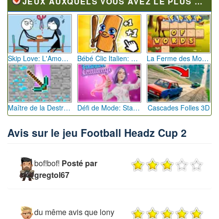
JEUX AUXQUELS VOUS AVEZ LE PLUS JOUÉ
Skip Love: L'Amour en Péril
Bébé Clic Italien: La Folie des Petits Bambins
La Ferme des Mots - Cultivez votre Vocabulaire
Maître de la Destruction: Fusion de Pioches
Défi de Mode: Star du Podium
Cascades Folles 3D
Avis sur le jeu Football Headz Cup 2
bof!bof!
Posté par
gregtol67
du même avis que lony