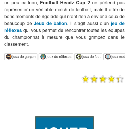
un peu cartoon,
Football Headz Cup 2
ne prétend pas
représenter un véritable match de football, mais il offre de
bons moments de rigolade qui n’ont rien à envier à ceux de
beaucoup de
Jeux de ballon
. Il s’agit aussi d’un
jeu de
réflexes
qui vous permet de rencontrer toutes les équipes
du championnat à mesure que vous grimpez dans le
classement.
jeux de garçon
jeux de réflexes
jeux de foot
jeux mobi