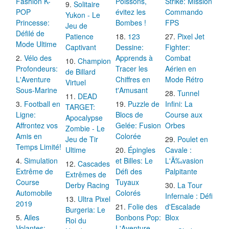
Fashion K-
Poissons,
Strike: Mission
Solitaire
POP
évitez les
Commando
Yukon - Le
Princesse:
Bombes !
FPS
Jeu de
Défilé de
Patience
123
Pixel Jet
Mode Ultime
Captivant
Dessine:
Fighter:
Vélo des
Apprends à
Combat
Champion
Profondeurs:
Tracer les
Aérien en
de Billard
L'Aventure
Chiffres en
Mode Rétro
Virtuel
Sous-Marine
t'Amusant
Tunnel
DEAD
Football en
Puzzle de
Infini: La
TARGET:
Ligne:
Blocs de
Course aux
Apocalypse
Affrontez vos
Gelée: Fusion
Orbes
Zombie - Le
Amis en
Colorée
Jeu de Tir
Poulet en
Temps Limité!
Ultime
Épingles
Cavale :
Simulation
et Billes: Le
L'Ã‰vasion
Cascades
Extrême de
Défi des
Palpitante
Extrêmes de
Course
Tuyaux
Derby Racing
La Tour
Automobile
Colorés
Infernale : Défi
Ultra Pixel
2019
Folie des
d'Escalade
Burgeria: Le
Ailes
Bonbons Pop:
Blox
Roi du
Volantes:
L'Aventure