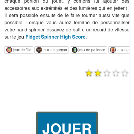
chaque portion du jouet, y compris lui ajouter des
accessoires aux extrémités et des lumières qui en jettent !
Il sera possible ensuite de le faire tourner aussi vite que
possible. Lorsque vous aurez terminé de personnaliser
votre hand spinner, essayez de battre un record de vitesse
sur le
jeu
Fidget Spinner High Score
.
jeux de fille
jeux de garçon
jeux de patience
jeux rigolo
JOUER