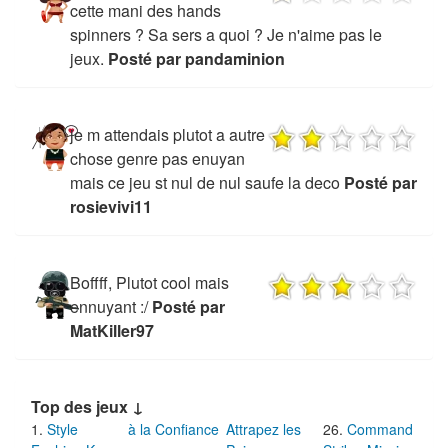
cette mani des hands
spinners ? Sa sers a quoi ? Je n'aime pas le
jeux.
Posté par pandaminion
je m attendais plutot a autre
chose genre pas enuyan
mais ce jeu st nul de nul saufe la deco
Posté par
rosievivi11
Boffff, Plutot cool mais
ennuyant :/
Posté par
MatKiller97
Top des jeux ↓
Style
à la Confiance
Attrapez les
Command