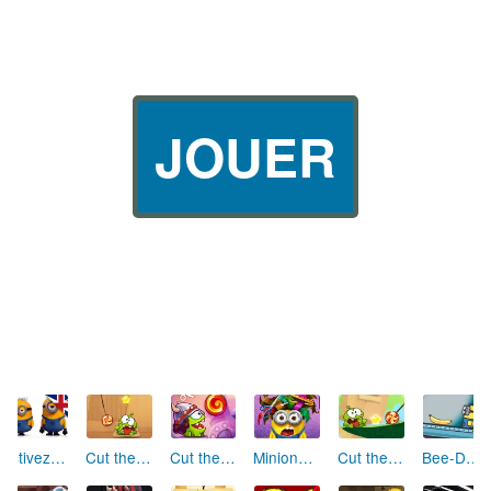
JOUER
Cut the Rope
Cut the Rope Time Travel
Cut the Rope 2
Activez les Minions (anglais)
Minions Coiffure tendance
Bee-Do Minion