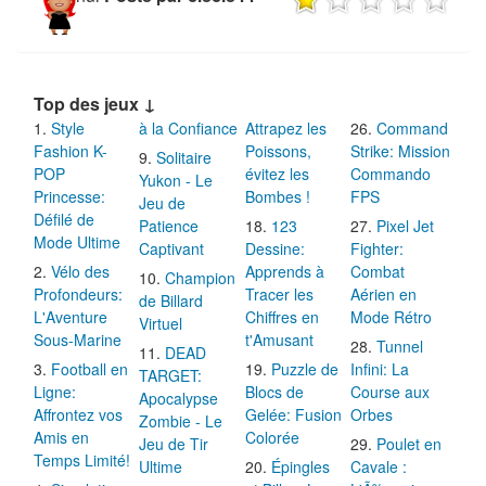
Top des jeux ↓
Style
à la Confiance
Attrapez les
Command
Fashion K-
Poissons,
Strike: Mission
Solitaire
POP
évitez les
Commando
Yukon - Le
Princesse:
Bombes !
FPS
Jeu de
Défilé de
Patience
123
Pixel Jet
Mode Ultime
Captivant
Dessine:
Fighter:
Vélo des
Apprends à
Combat
Champion
Profondeurs:
Tracer les
Aérien en
de Billard
L'Aventure
Chiffres en
Mode Rétro
Virtuel
Sous-Marine
t'Amusant
Tunnel
DEAD
Football en
Puzzle de
Infini: La
TARGET:
Ligne:
Blocs de
Course aux
Apocalypse
Affrontez vos
Gelée: Fusion
Orbes
Zombie - Le
Amis en
Colorée
Jeu de Tir
Poulet en
Temps Limité!
Ultime
Épingles
Cavale :