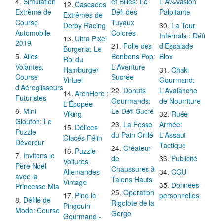
Simulation
et Billes: Le
L'Ã‰vasion
Cascades
Extrême de
Défi des
Palpitante
Extrêmes de
Course
Tuyaux
Derby Racing
La Tour
Automobile
Colorés
Infernale : Défi
Ultra Pixel
2019
Folie des
d'Escalade
Burgeria: Le
Ailes
Bonbons Pop:
Blox
Roi du
Volantes:
L'Aventure
Hamburger
Chaki
Course
Sucrée
Virtuel
Gourmand:
d'Aéroglisseurs
Donuts
L'Avalanche
ArchHero :
Futuristes
Gourmands:
de Nourriture
L'Épopée
Mini
Le Défi Sucré
Viking
Ruée
Glouton: Le
La Fosse
Armée:
Délices
Puzzle
du Pain Grillé
L'Assaut
Glacés Félin
Dévoreur
Tactique
Créateur
Puzzle
Invitons le
de
Publicité
Voitures
Père Noël
Chaussures à
Allemandes
CGU
avec la
Talons Hauts
Vintage
Données
Princesse Mia
Opération
Pino le
personnelles
Défilé de
Rigolote de la
Pingouin
Mode: Course
Gorge
Gourmand -