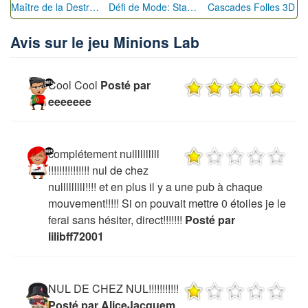
Maître de la Destruction: Fusion de Pioches
Défi de Mode: Star du Podium
Cascades Folles 3D
Avis sur le jeu Minions Lab
Cool Cool
Posté par
eeeeeee
complétement nullllllllll
!!!!!!!!!!!!!!! nul de chez
nulllllllll!!!! et en plus il y a une pub à chaque
mouvement!!!!! Si on pouvait mettre 0 étoiles je le
ferai sans hésiter, direct!!!!!!!
Posté par
lilibff72001
NUL DE CHEZ NUL!!!!!!!!!!!
Posté par AliceJacquem