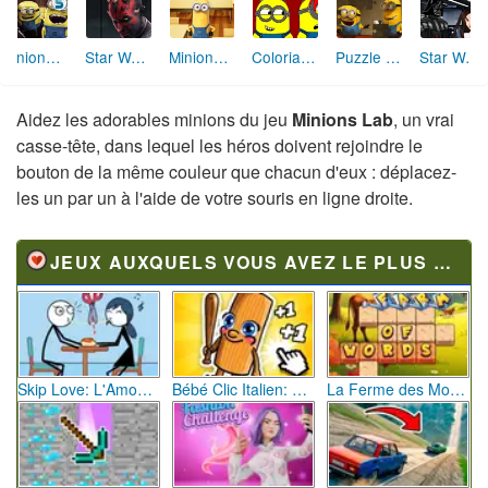
Minions Objets Cachés
Star Wars : Attaque des Sith
Minions : test scolaire
Coloriage Minions
Puzzle Minion 2
Star Wars : Dark Vador Coiffure
Aidez les adorables minions du jeu
Minions Lab
, un vrai
casse-tête, dans lequel les héros doivent rejoindre le
bouton de la même couleur que chacun d'eux : déplacez-
les un par un à l'aide de votre souris en ligne droite.
JEUX AUXQUELS VOUS AVEZ LE PLUS JOUÉ
Skip Love: L'Amour en Péril
Bébé Clic Italien: La Folie des Petits Bambins
La Ferme des Mots - Cultivez votre Vocabulaire