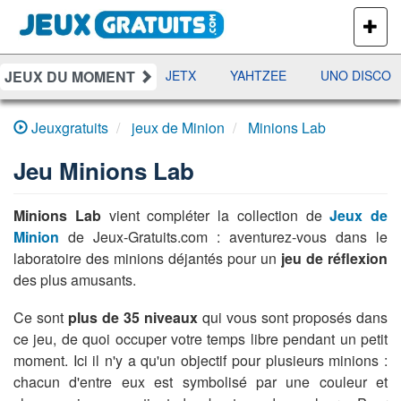
PLUS
DE
JEUX
JEUX DU MOMENT
DAMES
RAMI
JETX
YAHTZEE
UNO DISCO
Jeuxgratuits
jeux de Minion
Minions Lab
Jeu
Minions Lab
Minions Lab
vient compléter la collection de
Jeux de
Minion
de Jeux-Gratuits.com : aventurez-vous dans le
laboratoire des minions déjantés pour un
jeu de réflexion
des plus amusants.
Ce sont
plus de 35 niveaux
qui vous sont proposés dans
ce jeu, de quoi occuper votre temps libre pendant un petit
moment. Ici il n'y a qu'un objectif pour plusieurs minions :
chacun d'entre eux est symbolisé par une couleur et