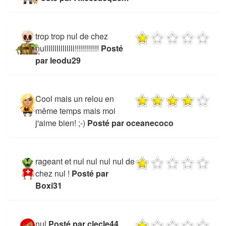
trop trop nul de chez
nulllllllllllllll!!!!!!!!!!!!
Posté
par leodu29
Cool mais un relou en
même temps mais moi
j'aime bien! ;-)
Posté par oceanecoco
rageant et nul nul nul nul de
chez nul !
Posté par
Boxi31
nul
Posté par clecle44