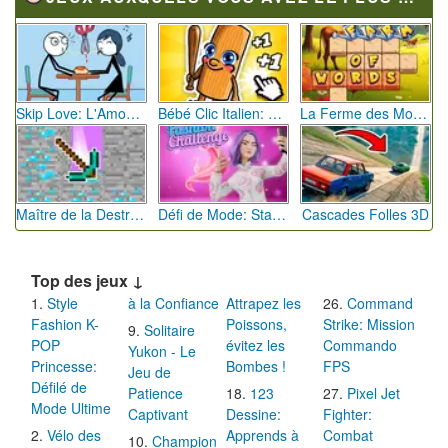
Skip Love: L'Amour en Péril
Bébé Clic Italien: La Folie des Petits Bambins
La Ferme des Mots - Cultivez votre Vocabulaire
Maître de la Destruction: Fusion de Pioches
Défi de Mode: Star du Podium
Cascades Folles 3D
Top des jeux ↓
Style
à la Confiance
Attrapez les
Command
Fashion K-
Poissons,
Strike: Mission
Solitaire
POP
évitez les
Commando
Yukon - Le
Princesse:
Bombes !
FPS
Jeu de
Défilé de
Patience
123
Pixel Jet
Mode Ultime
Captivant
Dessine:
Fighter:
Vélo des
Apprends à
Combat
Champion