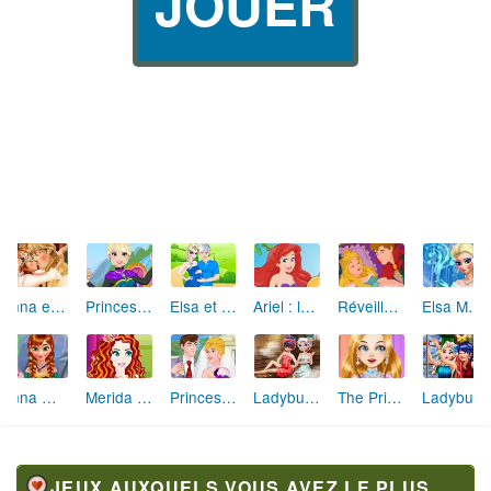
JOUER
Anna et Kristoff Baiser de Mariage
Princesses Disney Maquillage
Elsa et Jack deviennent parents
Ariel : la malédiction zombie
Réveillez la Belle au Bois Dormant
Elsa Makeover
Anna Makeover
Merida Facial Makeover
Princess College Campus Wedding
Ladybug Sauna Realife
The Princess Sent To Future
Ladybug et Elsa Selfie de Noël
JEUX AUXQUELS VOUS AVEZ LE PLUS JOUÉ