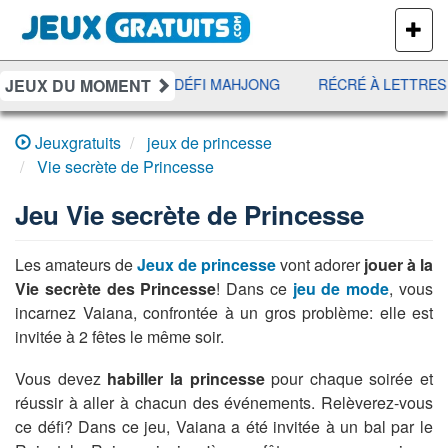
PLUS
DE
JEUX
JEUX DU MOMENT
EE
UNO DISCO
DÉFI MAHJONG
RÉCRÉ À LETTRES
Jeuxgratuits
jeux de princesse
Vie secrète de Princesse
Jeu
Vie secrète de Princesse
Les amateurs de
Jeux de princesse
vont adorer
jouer à la
Vie secrète des Princesse
! Dans ce
jeu de mode
, vous
incarnez Vaiana, confrontée à un gros problème: elle est
invitée à 2 fêtes le même soir.
Vous devez
habiller la princesse
pour chaque soirée et
réussir à aller à chacun des événements. Relèverez-vous
ce défi? Dans ce jeu, Vaiana a été invitée à un bal par le