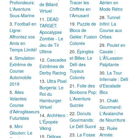
Profondeurs:
Tracer les
Aérien en
de Billard
L'Aventure
Chiffres en
Mode Rétro
Virtuel
Sous-Marine
t'Amusant
Tunnel
DEAD
Football en
Puzzle de
Infini: La
TARGET:
Ligne:
Blocs de
Course aux
Apocalypse
Affrontez vos
Gelée: Fusion
Orbes
Zombie - Le
Amis en
Colorée
Jeu de Tir
Poulet en
Temps Limité!
Ultime
Épingles
Cavale :
Simulation
et Billes: Le
L'Ã‰vasion
Cascades
Extrême de
Défi des
Palpitante
Extrêmes de
Course
Tuyaux
Derby Racing
La Tour
Automobile
Colorés
Infernale : Défi
Ultra Pixel
2019
Folie des
d'Escalade
Burgeria: Le
Ailes
Bonbons Pop:
Blox
Roi du
Volantes:
L'Aventure
Hamburger
Chaki
Course
Sucrée
Virtuel
Gourmand:
d'Aéroglisseurs
Donuts
L'Avalanche
ArchHero :
Futuristes
Gourmands:
de Nourriture
L'Épopée
Mini
Le Défi Sucré
Viking
Ruée
Glouton: Le
La Fosse
Armée:
Délices