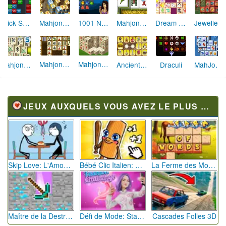
Brick Shooter
Mahjong Alchimie
1001 Nuits
Dream Pet Link
Mahjong Tower
Jewellery Mahjong
Mahjong Connect 2
Mahjongg Free
Mahjong Master Triplets
Ancient Relic Mahjong
Draculi
MahJongg Fortuna
JEUX AUXQUELS VOUS AVEZ LE PLUS JOUÉ
Skip Love: L'Amour en Péril
Bébé Clic Italien: La Folie des Petits Bambins
La Ferme des Mots - Cultivez votre Vocabulaire
Maître de la Destruction: Fusion de Pioches
Défi de Mode: Star du Podium
Cascades Folles 3D