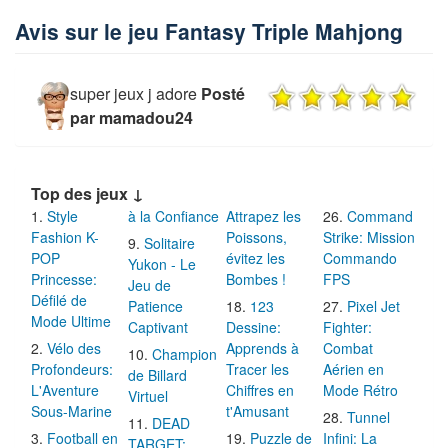
Avis sur le jeu Fantasy Triple Mahjong
super jeux j adore
Posté
par mamadou24
Top des jeux ↓
Style
à la Confiance
Attrapez les
Command
Fashion K-
Poissons,
Strike: Mission
Solitaire
POP
évitez les
Commando
Yukon - Le
Princesse:
Bombes !
FPS
Jeu de
Défilé de
Patience
123
Pixel Jet
Mode Ultime
Captivant
Dessine:
Fighter:
Vélo des
Apprends à
Combat
Champion
Profondeurs:
Tracer les
Aérien en
de Billard
L'Aventure
Chiffres en
Mode Rétro
Virtuel
Sous-Marine
t'Amusant
Tunnel
DEAD
Football en
Puzzle de
Infini: La
TARGET: