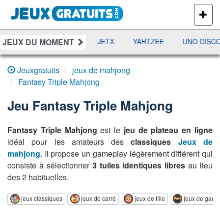
PLUS
DE
JEUX
JEUX DU MOMENT
DAMES
RAMI
JETX
YAHTZEE
UNO DISCO
Jeuxgratuits
jeux de mahjong
Fantasy Triple Mahjong
Jeu
Fantasy Triple Mahjong
Fantasy Triple Mahjong
est le
jeu de plateau en ligne
idéal pour les amateurs des
classiques
Jeux de
mahjong
. Il propose un gameplay légèrement différent qui
consiste à sélectionner
3 tuiles identiques libres
au lieu
des 2 habituelles.
jeux classiques
jeux de carré
jeux de fille
jeux de garç