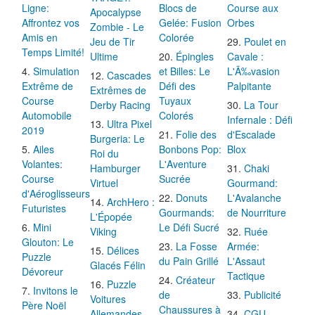
Ligne:
Blocs de
Course aux
Apocalypse
Affrontez vos
Gelée: Fusion
Orbes
Zombie - Le
Amis en
Colorée
Jeu de Tir
Poulet en
Temps Limité!
Ultime
Épingles
Cavale :
Simulation
et Billes: Le
L'Ã‰vasion
Cascades
Extrême de
Défi des
Palpitante
Extrêmes de
Course
Tuyaux
Derby Racing
La Tour
Automobile
Colorés
Infernale : Défi
Ultra Pixel
2019
Folie des
d'Escalade
Burgeria: Le
Ailes
Bonbons Pop:
Blox
Roi du
Volantes:
L'Aventure
Hamburger
Chaki
Course
Sucrée
Virtuel
Gourmand:
d'Aéroglisseurs
Donuts
L'Avalanche
ArchHero :
Futuristes
Gourmands:
de Nourriture
L'Épopée
Mini
Le Défi Sucré
Viking
Ruée
Glouton: Le
La Fosse
Armée:
Délices
Puzzle
du Pain Grillé
L'Assaut
Glacés Félin
Dévoreur
Tactique
Créateur
Puzzle
Invitons le
de
Publicité
Voitures
Père Noël
Chaussures à
Allemandes
CGU