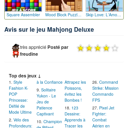
Square Assembler
Wood Block Puzzle 4
Skip Love: L'Amour en Péril
Avis sur le jeu Mahjong Deluxe
très apprécié
Posté par
freudine
Top des jeux ↓
Style
à la Confiance
Attrapez les
Command
Fashion K-
Poissons,
Strike: Mission
Solitaire
POP
évitez les
Commando
Yukon - Le
Princesse:
Bombes !
FPS
Jeu de
Défilé de
Patience
123
Pixel Jet
Mode Ultime
Captivant
Dessine:
Fighter:
Vélo des
Apprends à
Combat
Champion
Profondeurs:
Tracer les
Aérien en
de Billard