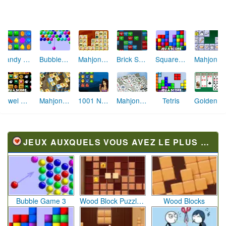
Candy Crush
Bubble Shooter
Mahjong Connect
Brick Shooter
Square Assembler
Mahjong Cook
Jewel Quest
Mahjong Alchimie
1001 Nuits
Mahjong Solitaire
Tetris
Golden Réussite
JEUX AUXQUELS VOUS AVEZ LE PLUS JOUÉ
Bubble Game 3
Wood Block Puzzle 3
Wood Blocks