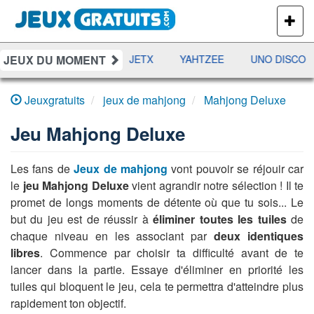
PLUS
DE
JEUX
JEUX DU MOMENT
DAMES
RAMI
JETX
YAHTZEE
UNO DISCO
Jeuxgratuits
jeux de mahjong
Mahjong Deluxe
Jeu
Mahjong Deluxe
Les fans de
Jeux de mahjong
vont pouvoir se réjouir car
le
jeu Mahjong Deluxe
vient agrandir notre sélection ! Il te
promet de longs moments de détente où que tu sois... Le
but du jeu est de réussir à
éliminer toutes les tuiles
de
chaque niveau en les associant par
deux identiques
libres
. Commence par choisir ta difficulté avant de te
lancer dans la partie. Essaye d'éliminer en priorité les
tuiles qui bloquent le jeu, cela te permettra d'atteindre plus
rapidement ton objectif.