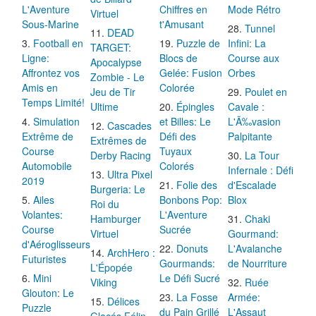
L'Aventure
Chiffres en
Mode Rétro
Virtuel
Sous-Marine
t'Amusant
Tunnel
DEAD
Football en
Puzzle de
Infini: La
TARGET:
Ligne:
Blocs de
Course aux
Apocalypse
Affrontez vos
Gelée: Fusion
Orbes
Zombie - Le
Amis en
Colorée
Jeu de Tir
Poulet en
Temps Limité!
Ultime
Épingles
Cavale :
Simulation
et Billes: Le
L'Ã‰vasion
Cascades
Extrême de
Défi des
Palpitante
Extrêmes de
Course
Tuyaux
Derby Racing
La Tour
Automobile
Colorés
Infernale : Défi
Ultra Pixel
2019
Folie des
d'Escalade
Burgeria: Le
Ailes
Bonbons Pop:
Blox
Roi du
Volantes:
L'Aventure
Hamburger
Chaki
Course
Sucrée
Virtuel
Gourmand:
d'Aéroglisseurs
Donuts
L'Avalanche
ArchHero :
Futuristes
Gourmands:
de Nourriture
L'Épopée
Mini
Le Défi Sucré
Viking
Ruée
Glouton: Le
La Fosse
Armée:
Délices
Puzzle
du Pain Grillé
L'Assaut