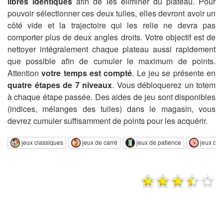
libres identiques
afin de les éliminer du plateau. Pour
pouvoir sélectionner ces deux tuiles, elles devront avoir un
côté vide et la trajectoire qui les relie ne devra pas
comporter plus de deux angles droits. Votre objectif est de
nettoyer intégralement chaque plateau aussi rapidement
que possible afin de cumuler le maximum de points.
Attention
votre temps est compté
. Le jeu se présente en
quatre étapes de 7 niveaux
. Vous débloquerez un totem
à chaque étape passée. Des aides de jeu sont disponibles
(indices, mélanges des tuiles) dans le magasin, vous
devrez cumuler suffisamment de points pour les acquérir.
jeux classiques
jeux de carré
jeux de patience
jeux de 