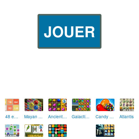
JOUER
2048 en ligne
Mayan Caves
Galactic Gems 2 (level pack)
Candy Crush Saga
Atlantis Quest
Ancient Maya Treasures