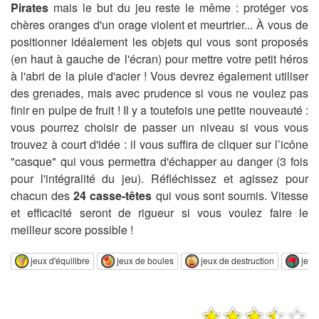
Pirates
mais le but du jeu reste le même : protéger vos
chères oranges d'un orage violent et meurtrier... À vous de
positionner idéalement les objets qui vous sont proposés
(en haut à gauche de l'écran) pour mettre votre petit héros
à l'abri de la pluie d'acier ! Vous devrez également utiliser
des grenades, mais avec prudence si vous ne voulez pas
finir en pulpe de fruit ! Il y a toutefois une petite nouveauté :
vous pourrez choisir de passer un niveau si vous vous
trouvez à court d'idée : il vous suffira de cliquer sur l’icône
"casque" qui vous permettra d'échapper au danger (3 fois
pour l'intégralité du jeu). Réfléchissez et agissez pour
chacun des
24 casse-têtes
qui vous sont soumis. Vitesse
et efficacité seront de rigueur si vous voulez faire le
meilleur score possible !
jeux d'équilibre
jeux de boules
jeux de destruction
jeux