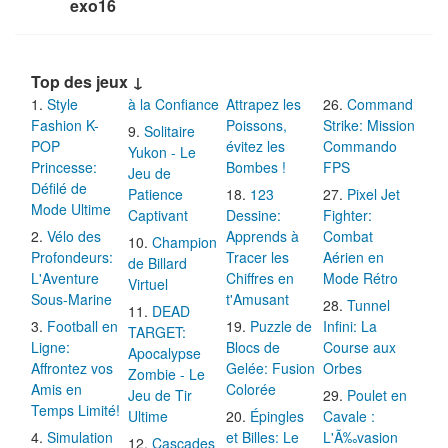
exo16
Top des jeux ↓
Style
à la Confiance
Attrapez les
Command
Fashion K-
Poissons,
Strike: Mission
Solitaire
POP
évitez les
Commando
Yukon - Le
Princesse:
Bombes !
FPS
Jeu de
Défilé de
Patience
123
Pixel Jet
Mode Ultime
Captivant
Dessine:
Fighter:
Vélo des
Apprends à
Combat
Champion
Profondeurs:
Tracer les
Aérien en
de Billard
L'Aventure
Chiffres en
Mode Rétro
Virtuel
Sous-Marine
t'Amusant
Tunnel
DEAD
Football en
Puzzle de
Infini: La
TARGET:
Ligne:
Blocs de
Course aux
Apocalypse
Affrontez vos
Gelée: Fusion
Orbes
Zombie - Le
Amis en
Colorée
Jeu de Tir
Poulet en
Temps Limité!
Ultime
Épingles
Cavale :
Simulation
et Billes: Le
L'Ã‰vasion
Cascades