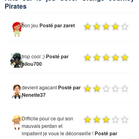
Pirates
bon jeu
Posté par zaret
trop cool ;)
Posté par
pilou700
devient agacant
Posté par
Nenette37
Difficile pour ce qui son
mauvais perdan et
impatient je vous le déconseille !
Posté par