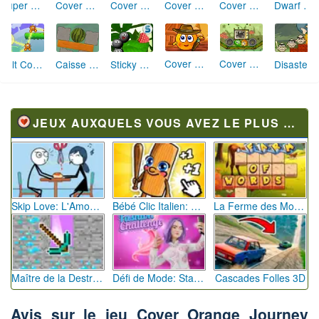
Cover Orange
Cover Orange 2
Cover Orange (players pack 1)
Cover Orange Journey Knights
Super Stacker
Dwarf Coins
Cover Orange Wild West
Cover Orange (players pack 2)
Volt Connect 2
Caisse Pastèque
Sticky Blobs
Disaster will strike 6
JEUX AUXQUELS VOUS AVEZ LE PLUS JOUÉ
Skip Love: L'Amour en Péril
Bébé Clic Italien: La Folie des Petits Bambins
La Ferme des Mots - Cultivez votre Vocabulaire
Maître de la Destruction: Fusion de Pioches
Défi de Mode: Star du Podium
Cascades Folles 3D
Avis sur le jeu Cover Orange Journey