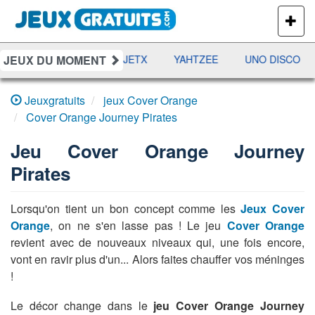
PLUS
DE
JEUX
JEUX DU MOMENT
DAMES
RAMI
JETX
YAHTZEE
UNO DISCO
Jeuxgratuits
jeux Cover Orange
Cover Orange Journey Pirates
Jeu
Cover Orange Journey
Pirates
Lorsqu'on tient un bon concept comme les
Jeux Cover
Orange
, on ne s'en lasse pas ! Le jeu
Cover Orange
revient avec de nouveaux niveaux qui, une fois encore,
vont en ravir plus d'un... Alors faites chauffer vos méninges
!
Le décor change dans le
jeu Cover Orange Journey