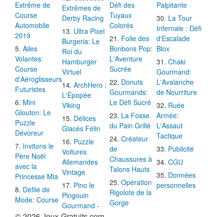
Extrême de
Défi des
Palpitante
Extrêmes de
Course
Tuyaux
Derby Racing
La Tour
Automobile
Colorés
Infernale : Défi
Ultra Pixel
2019
Folie des
d'Escalade
Burgeria: Le
Ailes
Bonbons Pop:
Blox
Roi du
Volantes:
L'Aventure
Hamburger
Chaki
Course
Sucrée
Virtuel
Gourmand:
d'Aéroglisseurs
Donuts
L'Avalanche
ArchHero :
Futuristes
Gourmands:
de Nourriture
L'Épopée
Mini
Le Défi Sucré
Viking
Ruée
Glouton: Le
La Fosse
Armée:
Délices
Puzzle
du Pain Grillé
L'Assaut
Glacés Félin
Dévoreur
Tactique
Créateur
Puzzle
Invitons le
de
Publicité
Voitures
Père Noël
Chaussures à
Allemandes
CGU
avec la
Talons Hauts
Vintage
Données
Princesse Mia
Opération
Pino le
personnelles
Défilé de
Rigolote de la
Pingouin
Mode: Course
Gorge
Gourmand -
© 2026 Jeux-Gratuits.com