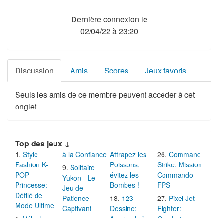
Dernière connexion le
02/04/22 à 23:20
Discussion
Amis
Scores
Jeux favoris
Seuls les amis de ce membre peuvent accéder à cet
onglet.
Top des jeux ↓
Style
à la Confiance
Attrapez les
Command
Fashion K-
Poissons,
Strike: Mission
Solitaire
POP
évitez les
Commando
Yukon - Le
Princesse:
Bombes !
FPS
Jeu de
Défilé de
Patience
123
Pixel Jet
Mode Ultime
Captivant
Dessine:
Fighter: