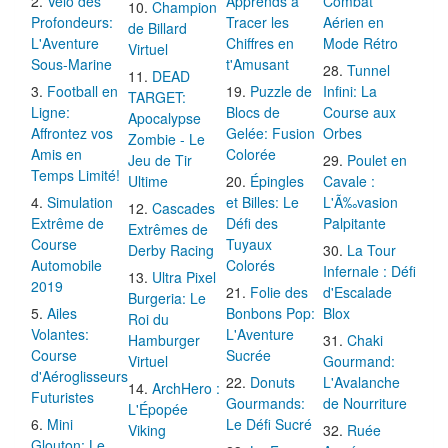
Vélo des
Apprends à
Combat
Champion
Profondeurs:
Tracer les
Aérien en
de Billard
L'Aventure
Chiffres en
Mode Rétro
Virtuel
Sous-Marine
t'Amusant
Tunnel
DEAD
Football en
Puzzle de
Infini: La
TARGET:
Ligne:
Blocs de
Course aux
Apocalypse
Affrontez vos
Gelée: Fusion
Orbes
Zombie - Le
Amis en
Colorée
Jeu de Tir
Poulet en
Temps Limité!
Ultime
Épingles
Cavale :
Simulation
et Billes: Le
L'Ã‰vasion
Cascades
Extrême de
Défi des
Palpitante
Extrêmes de
Course
Tuyaux
Derby Racing
La Tour
Automobile
Colorés
Infernale : Défi
Ultra Pixel
2019
Folie des
d'Escalade
Burgeria: Le
Ailes
Bonbons Pop:
Blox
Roi du
Volantes:
L'Aventure
Hamburger
Chaki
Course
Sucrée
Virtuel
Gourmand:
d'Aéroglisseurs
Donuts
L'Avalanche
ArchHero :
Futuristes
Gourmands:
de Nourriture
L'Épopée
Mini
Le Défi Sucré
Viking
Ruée
Glouton: Le