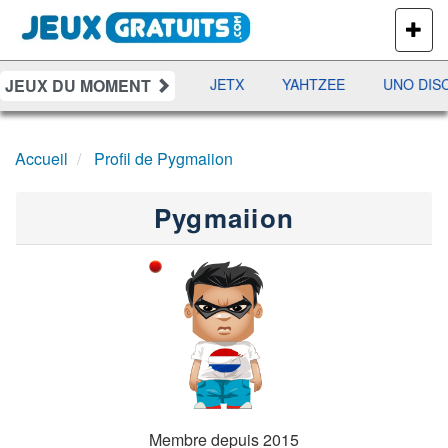
PLUS
DE
JEUX
JEUX DU MOMENT
DAMES
RAMI
JETX
YAHTZEE
UNO DIS
Accueil
Profil de Pygmaiion
Pygmaiion
Membre depuis 2015