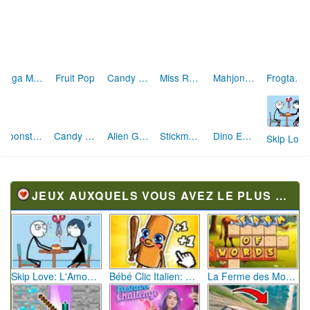
Vega Mix Sea Adventures
Fruit Pop
Candy Land Puzzle Match 3
Miss Robins Home Design
Mahjong Earth
Frogtastic Marble Adventure
Moonstone Alchemist
Candy Shuffle
Alien Gems
Stickman Jewel Match 3 Master
Dino Egg Shooter
Skip Love: L'Amour en Péril
JEUX AUXQUELS VOUS AVEZ LE PLUS JOUÉ
Skip Love: L'Amour en Péril
Bébé Clic Italien: La Folie des Petits Bambins
La Ferme des Mots - Cultivez votre Vocabulaire