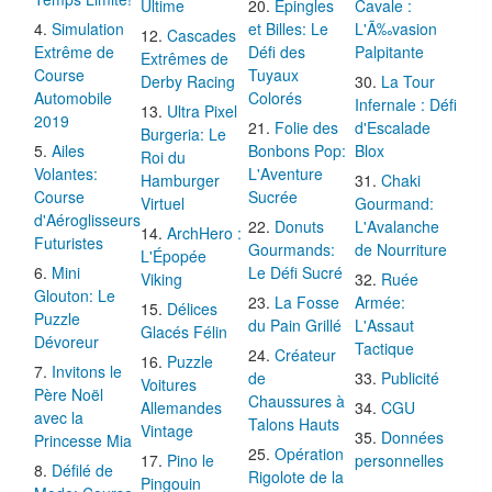
Ultime
Épingles
Cavale :
Simulation
et Billes: Le
L'Ã‰vasion
Cascades
Extrême de
Défi des
Palpitante
Extrêmes de
Course
Tuyaux
Derby Racing
La Tour
Automobile
Colorés
Infernale : Défi
Ultra Pixel
2019
Folie des
d'Escalade
Burgeria: Le
Ailes
Bonbons Pop:
Blox
Roi du
Volantes:
L'Aventure
Hamburger
Chaki
Course
Sucrée
Virtuel
Gourmand:
d'Aéroglisseurs
Donuts
L'Avalanche
ArchHero :
Futuristes
Gourmands:
de Nourriture
L'Épopée
Mini
Le Défi Sucré
Viking
Ruée
Glouton: Le
La Fosse
Armée:
Délices
Puzzle
du Pain Grillé
L'Assaut
Glacés Félin
Dévoreur
Tactique
Créateur
Puzzle
Invitons le
de
Publicité
Voitures
Père Noël
Chaussures à
Allemandes
CGU
avec la
Talons Hauts
Vintage
Données
Princesse Mia
Opération
Pino le
personnelles
Défilé de
Rigolote de la
Pingouin