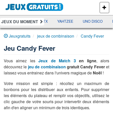
PLUS
DE
JEUX
JEUX DU MOMENT
AMES
RAMI
JETX
YAHTZEE
UNO DISCO
D
Jeuxgratuits
jeux de combinaison
Candy Fever
Jeu
Candy Fever
Vous aimez les
Jeux de Match 3
en ligne
, alors
découvrez le
jeu de combinaison
gratuit Candy Fever
et
laissez-vous entrainez dans l'univers magique de
Noël
!
Votre mission est simple : récoltez un maximum de
bonbons pour les distribuer aux enfants. Pour supprimer
les éléments du plateau et remplir vos objectifs, utilisez le
clic gauche de votre souris pour intervertir deux éléments
afin d'en aligner un minimum de trois identiques.