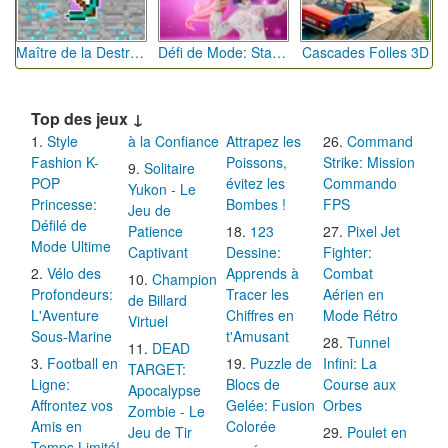
Maître de la Destruction: Fusion de Pioches
Défi de Mode: Star du Podium
Cascades Folles 3D
Top des jeux ↓
Style
à la Confiance
Attrapez les
Command
Fashion K-
Poissons,
Strike: Mission
Solitaire
POP
évitez les
Commando
Yukon - Le
Princesse:
Bombes !
FPS
Jeu de
Défilé de
Patience
123
Pixel Jet
Mode Ultime
Captivant
Dessine:
Fighter:
Vélo des
Apprends à
Combat
Champion
Profondeurs:
Tracer les
Aérien en
de Billard
L'Aventure
Chiffres en
Mode Rétro
Virtuel
Sous-Marine
t'Amusant
Tunnel
DEAD
Football en
Puzzle de
Infini: La
TARGET:
Ligne:
Blocs de
Course aux
Apocalypse
Affrontez vos
Gelée: Fusion
Orbes
Zombie - Le
Amis en
Colorée
Jeu de Tir
Poulet en
Temps Limité!