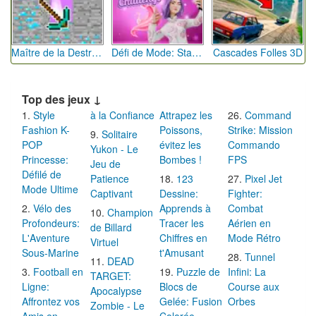
Maître de la Destruction: Fusion de Pioches
Défi de Mode: Star du Podium
Cascades Folles 3D
Top des jeux ↓
Style
à la Confiance
Attrapez les
Command
Fashion K-
Poissons,
Strike: Mission
Solitaire
POP
évitez les
Commando
Yukon - Le
Princesse:
Bombes !
FPS
Jeu de
Défilé de
Patience
123
Pixel Jet
Mode Ultime
Captivant
Dessine:
Fighter:
Vélo des
Apprends à
Combat
Champion
Profondeurs:
Tracer les
Aérien en
de Billard
L'Aventure
Chiffres en
Mode Rétro
Virtuel
Sous-Marine
t'Amusant
Tunnel
DEAD
Football en
Puzzle de
Infini: La
TARGET:
Ligne:
Blocs de
Course aux
Apocalypse
Affrontez vos
Gelée: Fusion
Orbes
Zombie - Le