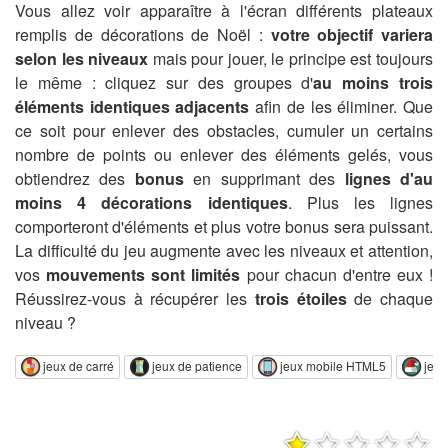
Vous allez voir apparaître à l'écran différents plateaux
remplis de décorations de Noël :
votre objectif variera
selon les niveaux
mais pour jouer, le principe est toujours
le même : cliquez sur des groupes d'
au moins trois
éléments identiques adjacents
afin de les éliminer. Que
ce soit pour enlever des obstacles, cumuler un certains
nombre de points ou enlever des éléments gelés, vous
obtiendrez des
bonus
en supprimant des
lignes d'au
moins 4 décorations identiques
. Plus les lignes
comporteront d'éléments et plus votre bonus sera puissant.
La difficulté du jeu augmente avec les niveaux et attention,
vos
mouvements sont limités
pour chacun d'entre eux !
Réussirez-vous à récupérer les
trois étoiles
de chaque
niveau ?
jeux de carré
jeux de patience
jeux mobile HTML5
jeux