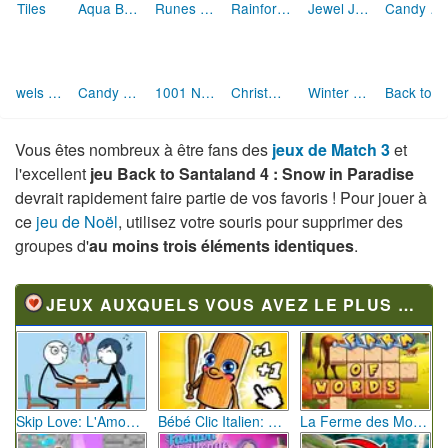
Tiles
Aqua Blitz 2
Runes of Mystery
Rainforest Adventure
Jewel Journey
Candy Riddles Match 3
Jewels Blitz 3
Candy Rain 4
1001 Nuits 7
Christmas Night
Winter Dream Xmas
Back to Santaland 2 : Winter Holidays
Vous êtes nombreux à être fans des
jeux de Match 3
et
l'excellent
jeu Back to Santaland 4 : Snow in Paradise
devrait rapidement faire partie de vos favoris ! Pour jouer à
ce
jeu de Noël
, utilisez votre souris pour supprimer des
groupes d'
au moins trois éléments identiques
.
JEUX AUXQUELS VOUS AVEZ LE PLUS JOUÉ
Skip Love: L'Amour en Péril
Bébé Clic Italien: La Folie des Petits Bambins
La Ferme des Mots - Cultivez votre Vocabulaire