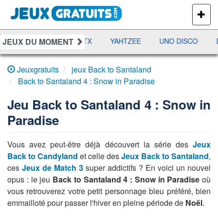
PLUS
DE
JEUX
JEUX DU MOMENT
AMES
RAMI
JETX
YAHTZEE
UNO DISCO
D
Jeuxgratuits
jeux Back to Santaland
Back to Santaland 4 : Snow in Paradise
Jeu
Back to Santaland 4 : Snow in
Paradise
Vous avez peut-être déjà découvert la série des
Jeux
Back to Candyland
et celle des
Jeux Back to Santaland
,
ces
Jeux de Match 3
super addictifs ? En voici un nouvel
opus : le jeu
Back to Santaland 4 : Snow in Paradise
où
vous retrouverez votre petit personnage bleu préféré, bien
emmailloté pour passer l'hiver en pleine période de
Noël
.