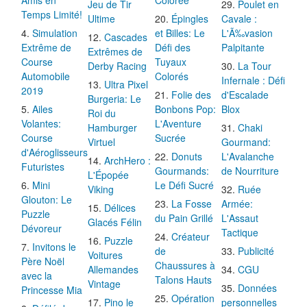
Amis en
Colorée
Jeu de Tir
Poulet en
Temps Limité!
Ultime
Épingles
Cavale :
Simulation
et Billes: Le
L'Ã‰vasion
Cascades
Extrême de
Défi des
Palpitante
Extrêmes de
Course
Tuyaux
Derby Racing
La Tour
Automobile
Colorés
Infernale : Défi
Ultra Pixel
2019
Folie des
d'Escalade
Burgeria: Le
Ailes
Bonbons Pop:
Blox
Roi du
Volantes:
L'Aventure
Hamburger
Chaki
Course
Sucrée
Virtuel
Gourmand:
d'Aéroglisseurs
Donuts
L'Avalanche
ArchHero :
Futuristes
Gourmands:
de Nourriture
L'Épopée
Mini
Le Défi Sucré
Viking
Ruée
Glouton: Le
La Fosse
Armée:
Délices
Puzzle
du Pain Grillé
L'Assaut
Glacés Félin
Dévoreur
Tactique
Créateur
Puzzle
Invitons le
de
Publicité
Voitures
Père Noël
Chaussures à
Allemandes
CGU
avec la
Talons Hauts
Vintage
Données
Princesse Mia
Opération
Pino le
personnelles