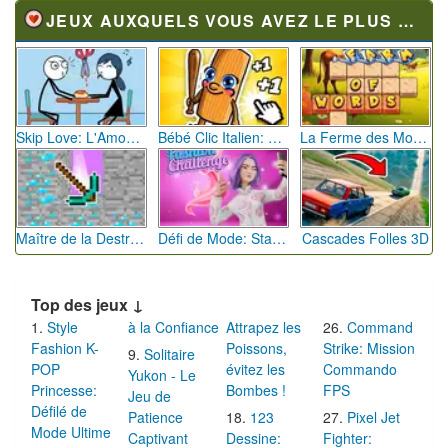
JEUX AUXQUELS VOUS AVEZ LE PLUS JOUÉ
Skip Love: L'Amour en Péril
Bébé Clic Italien: La Folie des Petits Bambins
La Ferme des Mots - Cultivez votre Vocabulaire
Maître de la Destruction: Fusion de Pioches
Défi de Mode: Star du Podium
Cascades Folles 3D
Top des jeux ↓
Style
à la Confiance
Attrapez les
Command
Fashion K-
Poissons,
Strike: Mission
Solitaire
POP
évitez les
Commando
Yukon - Le
Princesse:
Bombes !
FPS
Jeu de
Défilé de
Patience
123
Pixel Jet
Mode Ultime
Captivant
Dessine:
Fighter: