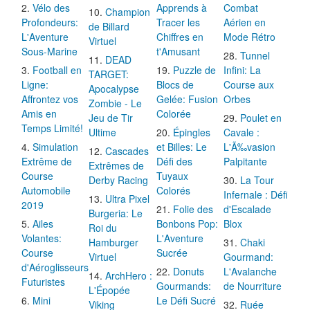
Vélo des
Apprends à
Combat
Champion
Profondeurs:
Tracer les
Aérien en
de Billard
L'Aventure
Chiffres en
Mode Rétro
Virtuel
Sous-Marine
t'Amusant
Tunnel
DEAD
Football en
Puzzle de
Infini: La
TARGET:
Ligne:
Blocs de
Course aux
Apocalypse
Affrontez vos
Gelée: Fusion
Orbes
Zombie - Le
Amis en
Colorée
Jeu de Tir
Poulet en
Temps Limité!
Ultime
Épingles
Cavale :
Simulation
et Billes: Le
L'Ã‰vasion
Cascades
Extrême de
Défi des
Palpitante
Extrêmes de
Course
Tuyaux
Derby Racing
La Tour
Automobile
Colorés
Infernale : Défi
Ultra Pixel
2019
Folie des
d'Escalade
Burgeria: Le
Ailes
Bonbons Pop:
Blox
Roi du
Volantes:
L'Aventure
Hamburger
Chaki
Course
Sucrée
Virtuel
Gourmand:
d'Aéroglisseurs
Donuts
L'Avalanche
ArchHero :
Futuristes
Gourmands:
de Nourriture
L'Épopée
Mini
Le Défi Sucré
Viking
Ruée