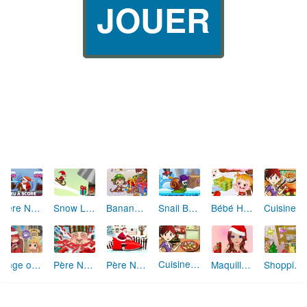
JOUER
Père Noël (Deep Freeze)
Bananas 3 Christmas Holidays
Cuisine de Sara Repas de Noël
Snow Line
Snail Bob 6
Bébé Hazel à Noël
Cuisine de Sara Cookies de Noël Sucre d'orge
Ange ou Démon : Différences de Noël
Père Noël Coiffure tendance 2
Père Noël : Scooter des neiges
Maquillage de Noël
Shopping de Noël