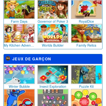
Farm Days
Governor of Poker 3
RoyalDice
My Kitchen Adventures
Worlds Builder
Family Relics
JEUX DE GARÇON
Winter Bubble
Insect Exploration
Puzzle Kit