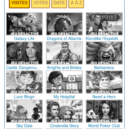
VISITES
VOTES
DATE
A À Z
Galaxy Life
Dragons of Atlantis
Klondike l'Expédition perdue
Castle Dangerous Game
Knights and Brides
Barbarians
Loco Bingo
My Hospital
Need a Hero
Sky Dale
Cinderella Story
World Poker Club