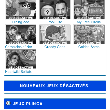
Dining Zoo
Pool Elite
My Free Circus
Chronicles of Nerdia
Greedy Gods
Golden Acres
Heartwild Solitaire Dreams
NOUVEAUX JEUX DÉSACTIVÉS
JEUX PLINGA