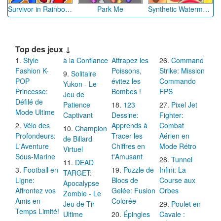
Survivor in Rainbow Monster
Park Me
Synthetic Watermelon
Top des jeux ↓
Style
à la Confiance
Attrapez les
Command
Fashion K-
Poissons,
Strike: Mission
Solitaire
POP
évitez les
Commando
Yukon - Le
Princesse:
Bombes !
FPS
Jeu de
Défilé de
Patience
123
Pixel Jet
Mode Ultime
Captivant
Dessine:
Fighter:
Vélo des
Apprends à
Combat
Champion
Profondeurs:
Tracer les
Aérien en
de Billard
L'Aventure
Chiffres en
Mode Rétro
Virtuel
Sous-Marine
t'Amusant
Tunnel
DEAD
Football en
Puzzle de
Infini: La
TARGET:
Ligne:
Blocs de
Course aux
Apocalypse
Affrontez vos
Gelée: Fusion
Orbes
Zombie - Le
Amis en
Colorée
Jeu de Tir
Poulet en
Temps Limité!
Ultime
Épingles
Cavale :