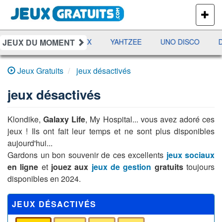
PLUS
DE
JEUX
JEUX DU MOMENT
AMES
RAMI
JETX
YAHTZEE
UNO DISCO
D
Jeux Gratuits
jeux désactivés
jeux désactivés
Klondike,
Galaxy Life
, My Hospital... vous avez adoré ces
jeux ! Ils ont fait leur temps et ne sont plus disponibles
aujourd'hui...
Gardons un bon souvenir de ces excellents
jeux sociaux
en ligne
et
jouez aux
jeux de gestion
gratuits
toujours
disponibles en 2024.
JEUX DÉSACTIVÉS