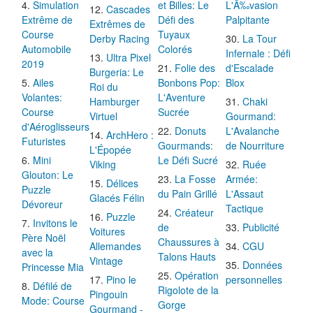
Simulation
et Billes: Le
L'Ã‰vasion
Cascades
Extrême de
Défi des
Palpitante
Extrêmes de
Course
Tuyaux
Derby Racing
La Tour
Automobile
Colorés
Infernale : Défi
Ultra Pixel
2019
Folie des
d'Escalade
Burgeria: Le
Ailes
Bonbons Pop:
Blox
Roi du
Volantes:
L'Aventure
Hamburger
Chaki
Course
Sucrée
Virtuel
Gourmand:
d'Aéroglisseurs
Donuts
L'Avalanche
ArchHero :
Futuristes
Gourmands:
de Nourriture
L'Épopée
Mini
Le Défi Sucré
Viking
Ruée
Glouton: Le
La Fosse
Armée:
Délices
Puzzle
du Pain Grillé
L'Assaut
Glacés Félin
Dévoreur
Tactique
Créateur
Puzzle
Invitons le
de
Publicité
Voitures
Père Noël
Chaussures à
Allemandes
CGU
avec la
Talons Hauts
Vintage
Données
Princesse Mia
Opération
Pino le
personnelles
Défilé de
Rigolote de la
Pingouin
Mode: Course
Gorge
Gourmand -