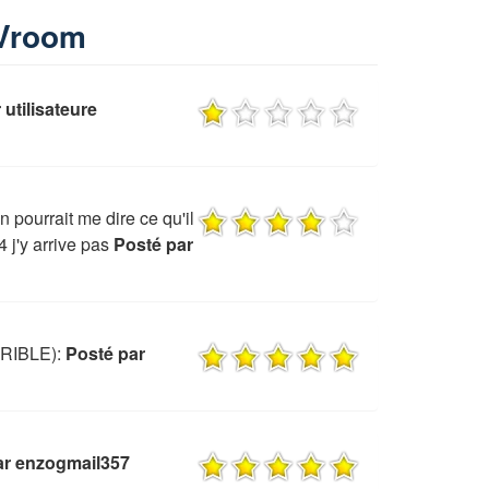
 Vroom
 utilisateure
 pourrait me dire ce qu'il
4 j'y arrive pas
Posté par
RRIBLE):
Posté par
ar enzogmail357