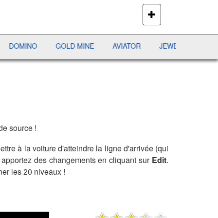
PLUS
DE
JEUX
INO
GOLD MINE
AVIATOR
JEWEL PURSUIT
SHE
de source !
tre à la voiture d'atteindre la ligne d'arrivée (qui
in apportez des changements en cliquant sur
Edit
.
ner les 20 niveaux !