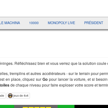
INA
10000
MONOPOLY LIVE
PRÉSIDENT
DOM
méninges. Réfléchissez bien et vous verrez que la solution coule 
les, tremplins et autres accélérateurs - sur le terrain pour permet
est en place, cliquez sur
Go
pour lancer la voiture, et si beso
toiles
de chaque niveau pour faire exploser votre score et termi
ade
jeux de 4x4