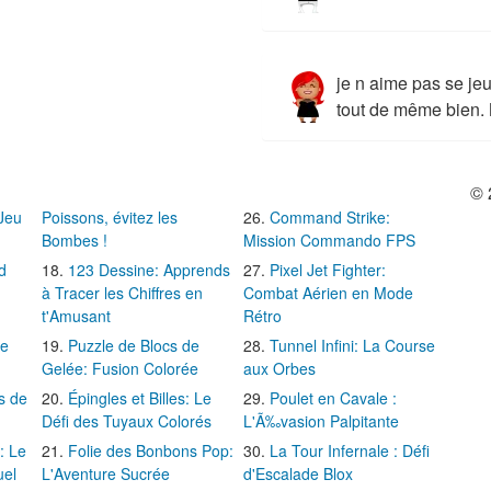
je n aime pas se jeu
tout de même bien.
© 
 Jeu
Poissons, évitez les
Command Strike:
Bombes !
Mission Commando FPS
d
123 Dessine: Apprends
Pixel Jet Fighter:
à Tracer les Chiffres en
Combat Aérien en Mode
t'Amusant
Rétro
Le
Puzzle de Blocs de
Tunnel Infini: La Course
Gelée: Fusion Colorée
aux Orbes
s de
Épingles et Billes: Le
Poulet en Cavale :
Défi des Tuyaux Colorés
L'Ã‰vasion Palpitante
: Le
Folie des Bonbons Pop:
La Tour Infernale : Défi
uel
L'Aventure Sucrée
d'Escalade Blox