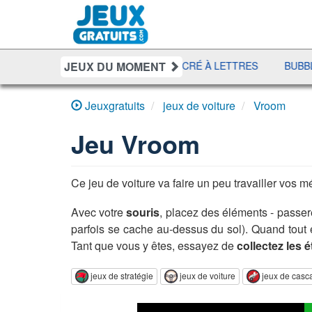
JEUX DU MOMENT
O
DÉFI MAHJONG
RÉCRÉ À LETTRES
BUBBLE MACH
Jeuxgratuits
jeux de voiture
Vroom
Jeu
Vroom
Ce jeu de voiture va faire un peu travailler vos 
Avec votre
souris
, placez des éléments - passerel
parfois se cache au-dessus du sol). Quand tout 
Tant que vous y êtes, essayez de
collectez les é
jeux de stratégie
jeux de voiture
jeux de casc