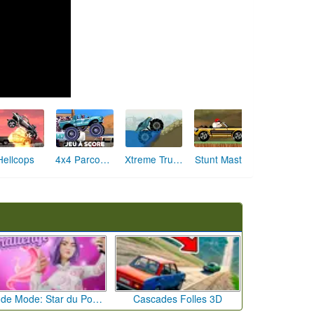
4x4 Parcours
Hellcops
Xtreme Trucks
Stunt Master
Défi de Mode: Star du Podium
Cascades Folles 3D