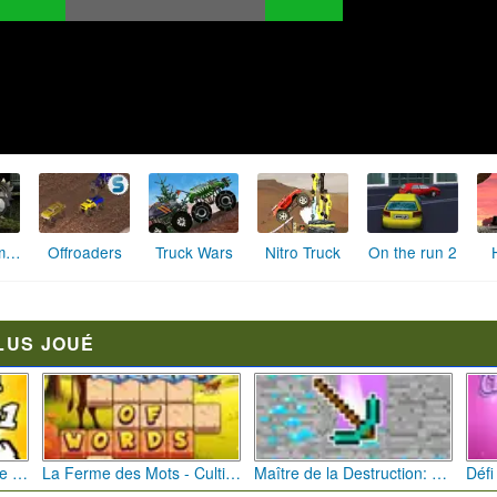
Trucksformers 2
Offroaders
Truck Wars
Nitro Truck
On the run 2
LUS JOUÉ
Bébé Clic Italien: La Folie des Petits Bambins
La Ferme des Mots - Cultivez votre Vocabulaire
Maître de la Destruction: Fusion de Pioches