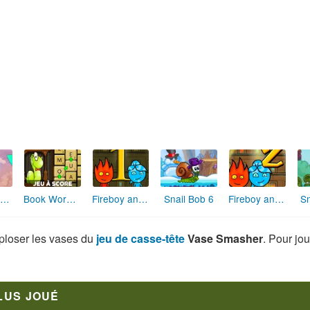
1
Glow Lines
Diamond Rush
Cut the Rope Experiments
Elsa embrasse Jack au Nouvel An
xploser les vases du
jeu de casse-tête
Vase Smasher
. Pour jou
LUS JOUÉ