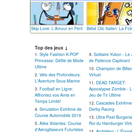
Skip Love: L'Amour en Péril
Top des jeux ↓
Style Fashion K-POP
Solitaire Yukon - Le
Princesse: Défilé de Mode
de Patience Captivant
Ultime
Champion de Billar
Vélo des Profondeurs:
Virtuel
L'Aventure Sous-Marine
DEAD TARGET:
Football en Ligne:
Apocalypse Zombie - 
Affrontez vos Amis en
Jeu de Tir Ultime
Temps Limité!
Cascades Extrême
Simulation Extrême de
Derby Racing
Course Automobile 2019
Ultra Pixel Burgeria
Ailes Volantes: Course
Roi du Hamburger Virt
d'Aéroglisseurs Futuristes
ArchHero : L'Épop