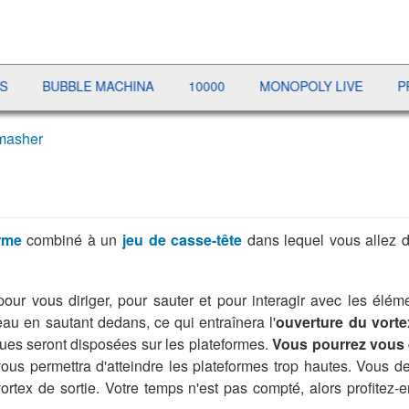
BUBBLE MACHINA
10000
MONOPOLY LIVE
PRÉSID
masher
orme
combiné à un
jeu de casse-tête
dans lequel vous allez d
 pour vous diriger, pour sauter et pour interagir avec les élé
u en sautant dedans, ce qui entraînera l'
ouverture du vorte
ques seront disposées sur les plateformes.
Vous pourrez vous d
vous permettra d'atteindre les plateformes trop hautes. Vous 
tex de sortie. Votre temps n'est pas compté, alors profitez-en