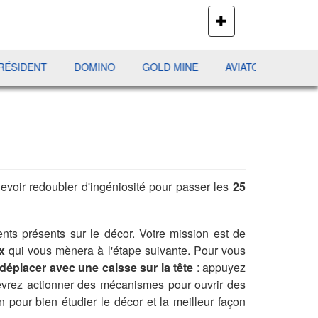
PLUS
DE
JEUX
ENT
DOMINO
GOLD MINE
AVIATOR
JEWEL PUR
evoir redoubler d'ingéniosité pour passer les
25
ments présents sur le décor. Votre mission est de
x
qui vous mènera à l'étape suivante. Pour vous
éplacer avec une caisse sur la tête
: appuyez
devrez actionner des mécanismes pour ouvrir des
 pour bien étudier le décor et la meilleur façon