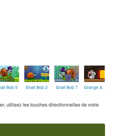
Wheely 4 Time Travel
Animalines
Caveman Adventure
Escape Mystic Island
er, utilisez les touches directionnelles de votre