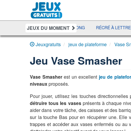
JEUX DU MOMENT
UNO DISCO
DÉFI MAHJONG
RÉCRÉ À LETTRES
Jeuxgratuits
jeux de plateforme
Vase S
Jeu
Vase Smasher
Vase Smasher
est un excellent
jeu de platef
niveaux
proposés.
Pour jouer, utilisez les touches directionnelles
détruire tous les vases
présents à chaque nivea
aider dans votre tâche, des caisses et des barri
sur la touche Bas pour en récupérer une. Elle 
trappes et accéder aux vases enfermés ou au vor