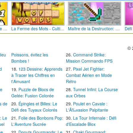
Bébé Clic Italien: La Folie des Petits Bambins
La Ferme des Mots - Cultivez votre Vocabulaire
Maître de la Destruction: Fusion de Pioches
© 
 Jeu
Poissons, évitez les
Command Strike:
Bombes !
Mission Commando FPS
d
123 Dessine: Apprends
Pixel Jet Fighter:
à Tracer les Chiffres en
Combat Aérien en Mode
t'Amusant
Rétro
Le
Puzzle de Blocs de
Tunnel Infini: La Course
Gelée: Fusion Colorée
aux Orbes
s de
Épingles et Billes: Le
Poulet en Cavale :
Défi des Tuyaux Colorés
L'Ã‰vasion Palpitante
: Le
Folie des Bonbons Pop:
La Tour Infernale : Défi
uel
L'Aventure Sucrée
d'Escalade Blox
ée
Donuts Gourmands: Le
Chaki Gourmand: