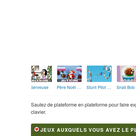
Bee-Do Minion
Robot Go Home
Wheely 2
Wheely 
Sautez de plateforme en plateforme pour faire e
clavier.
JEUX AUXQUELS VOUS AVEZ LE P