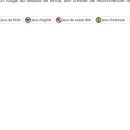
on rouge au dessus de Anna, afin d'éviter de recommencer la
jeux de Noël
jeux d'agilité
jeux de casse-tête
jeux d'adresse