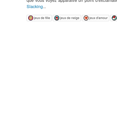
que vous voyez apparaitre un point d'exclamati
Slacking
...
jeux de fille
jeux de neige
jeux d'amour