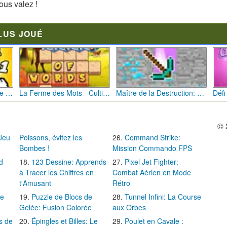
ous valez !
LUS JOUÉ
Bébé Clic Italien: La Folie des Petits Bambins
La Ferme des Mots - Cultivez votre Vocabulaire
Maître de la Destruction: Fusion de Pioches
© 
 Jeu
Poissons, évitez les
Command Strike:
Bombes !
Mission Commando FPS
d
123 Dessine: Apprends
Pixel Jet Fighter:
à Tracer les Chiffres en
Combat Aérien en Mode
t'Amusant
Rétro
Le
Puzzle de Blocs de
Tunnel Infini: La Course
Gelée: Fusion Colorée
aux Orbes
s de
Épingles et Billes: Le
Poulet en Cavale :