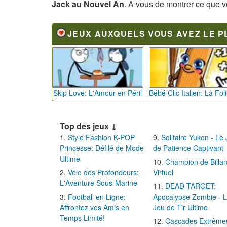
Jack au Nouvel An
. A vous de montrer ce que v
JEUX AUXQUELS VOUS AVEZ LE P
Skip Love: L'Amour en Péril
Top des jeux ↓
Style Fashion K-POP
Solitaire Yukon - Le
Princesse: Défilé de Mode
de Patience Captivant
Ultime
Champion de Billar
Vélo des Profondeurs:
Virtuel
L'Aventure Sous-Marine
DEAD TARGET:
Football en Ligne:
Apocalypse Zombie - 
Affrontez vos Amis en
Jeu de Tir Ultime
Temps Limité!
Cascades Extrême