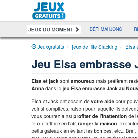
JEUX DU MOMENT
YAHTZEE
UNO DISCO
DÉFI MAHJONG
RÉCRÉ 
Jeuxgratuits
jeux de fille Slacking
Elsa 
Jeu
Elsa embrasse 
Elsa et jack
sont
amoureux
mais préfèrent res
Anna
dans le
jeu Elsa embrasse Jack au Nou
Elsa et Jack ont besoin de
votre aide
pour pouvo
voir si complices, raison pour laquelle ils doiven
vous pourrez ainsi
profiter de l'inattention
de l
feux d'artifice en l'air,
ranger la maison
, exécute
petits gâteaux en évitant les bombes, etc... Bref, 