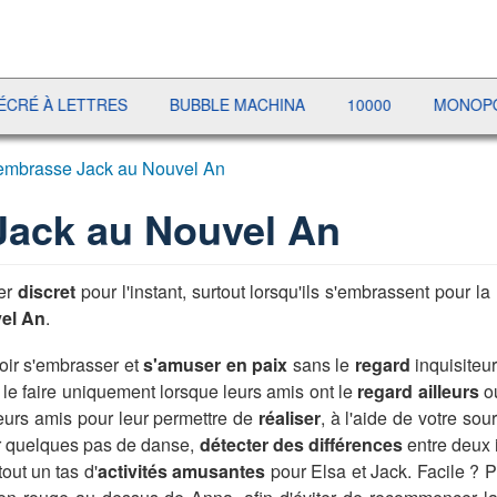
À LETTRES
BUBBLE MACHINA
10000
MONOPOLY LI
embrasse Jack au Nouvel An
Jack au Nouvel An
ter
discret
pour l'instant, surtout lorsqu'ils s'embrassent pour l
vel An
.
ir s'embrasser et
s'amuser en paix
sans le
regard
inquisiteu
t le faire uniquement lorsque leurs amis ont le
regard ailleurs
ou
eurs amis pour leur permettre de
réaliser
, à l'aide de votre sour
r quelques pas de danse,
détecter des différences
entre deux
tout un tas d'
activités amusantes
pour Elsa et Jack. Facile ? Pe