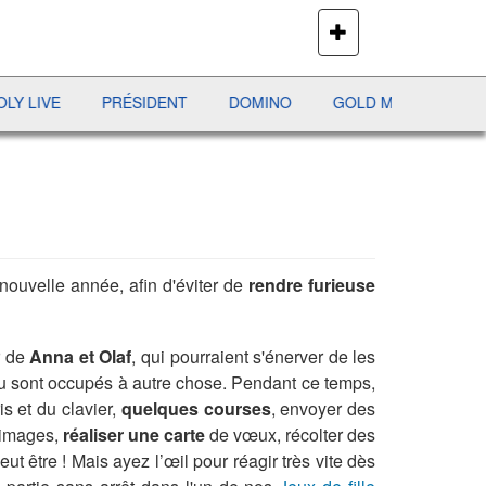
PLUS
DE
JEUX
VE
PRÉSIDENT
DOMINO
GOLD MINE
AVIATOR
a nouvelle année, afin d'éviter de
rendre furieuse
r de
Anna et Olaf
, qui pourraient s'énerver de les
 sont occupés à autre chose. Pendant ce temps,
is et du clavier,
quelques courses
, envoyer des
 images,
réaliser une carte
de vœux, récolter des
ut être ! Mais ayez l’œil pour réagir très vite dès