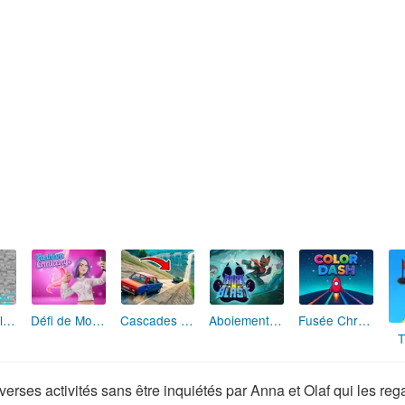
Maître de la Destruction: Fusion de Pioches
Défi de Mode: Star du Podium
Cascades Folles 3D
Aboiement Stellaire : Aventure Canine
Fusée Chromatique: La Course des Couleurs
T
verses activités sans être inquiétés par Anna et Olaf qui les reg