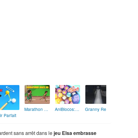
Marathon Champion io
AniBlocos: Connecte les Animaux Mignons!
Granny Revient 3D : Destin Maléfique
ir Parfait
ardent sans arrêt dans le
jeu Elsa embrasse