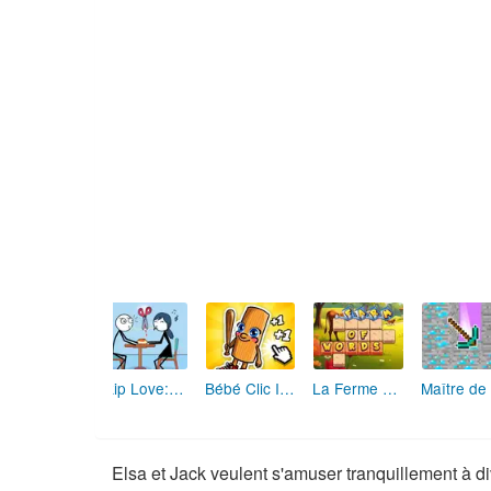
Skip Love: L'Amour en Péril
Bébé Clic Italien: La Folie des Petits Bambins
La Ferme des Mots - Cultivez votre Vocabulaire
Elsa et Jack veulent s'amuser tranquillement à di