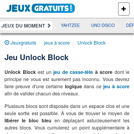
PLUS
DE
JEUX
JEUX DU MOMENT
ES
RAMI
JETX
YAHTZEE
UNO DISCO
DÉF
Jeuxgratuits
jeux à score
Unlock Block
Jeu
Unlock Block
Unlock Block
est un
jeu de casse-tête
à score
dont le
principe ne vous est surement pas inconnu. Vous devrez
faire preuve d'une certaine
logique
dans ce
jeu à score
afin de valider chacun des niveaux.
Plusieurs blocs sont disposés dans un espace clos et une
seule sortie est possible. À vous de trouver le moyen de
libérer le bloc bleu
en déplaçant astucieusement les
autres blocs. Vous cumulerez un point supplémentaire à