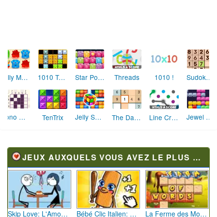
Threads
Jelly Madness 2
1010 Treasures
Star Pops
1010 !
Sudoku Classic
Nono Cross
Jelly Splash
Jewel Blocks Quest
TenTrix
The Daily Sudoku
Line Creator
JEUX AUXQUELS VOUS AVEZ LE PLUS JOUÉ
Skip Love: L'Amour en Péril
Bébé Clic Italien: La Folie des Petits Bambins
La Ferme des Mots - Cultivez votre Vocabulaire