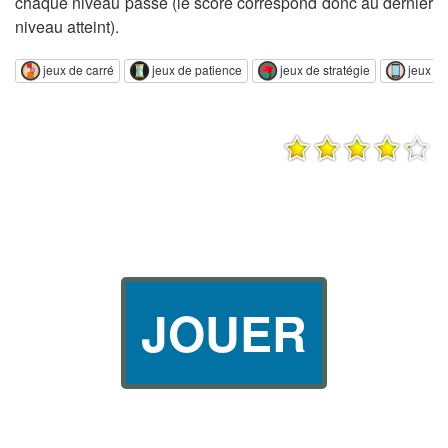
chaque niveau passé (le score correspond donc au dernier
niveau atteint).
jeux de carré
jeux de patience
jeux de stratégie
jeux m
JOUER