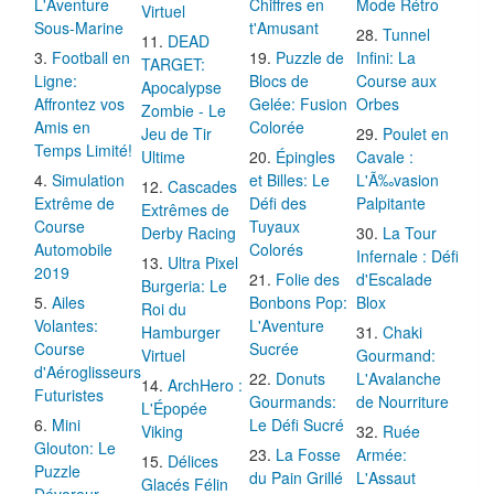
L'Aventure
Chiffres en
Mode Rétro
Virtuel
Sous-Marine
t'Amusant
Tunnel
DEAD
Football en
Puzzle de
Infini: La
TARGET:
Ligne:
Blocs de
Course aux
Apocalypse
Affrontez vos
Gelée: Fusion
Orbes
Zombie - Le
Amis en
Colorée
Jeu de Tir
Poulet en
Temps Limité!
Ultime
Épingles
Cavale :
Simulation
et Billes: Le
L'Ã‰vasion
Cascades
Extrême de
Défi des
Palpitante
Extrêmes de
Course
Tuyaux
Derby Racing
La Tour
Automobile
Colorés
Infernale : Défi
Ultra Pixel
2019
Folie des
d'Escalade
Burgeria: Le
Ailes
Bonbons Pop:
Blox
Roi du
Volantes:
L'Aventure
Hamburger
Chaki
Course
Sucrée
Virtuel
Gourmand:
d'Aéroglisseurs
Donuts
L'Avalanche
ArchHero :
Futuristes
Gourmands:
de Nourriture
L'Épopée
Mini
Le Défi Sucré
Viking
Ruée
Glouton: Le
La Fosse
Armée:
Délices
Puzzle
du Pain Grillé
L'Assaut
Glacés Félin
Dévoreur