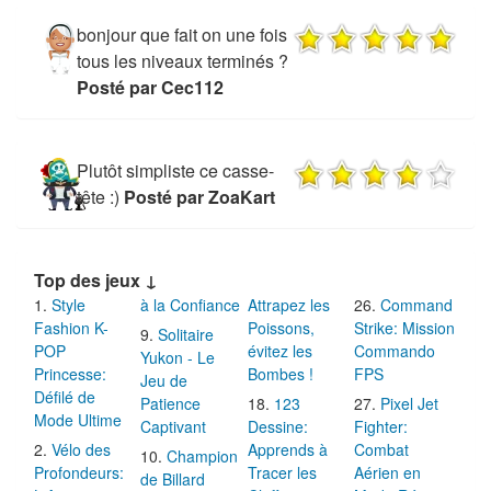
bonjour que fait on une fois
tous les niveaux terminés ?
Posté par Cec112
Plutôt simpliste ce casse-
tête :)
Posté par ZoaKart
Top des jeux ↓
Style
à la Confiance
Attrapez les
Command
Fashion K-
Poissons,
Strike: Mission
Solitaire
POP
évitez les
Commando
Yukon - Le
Princesse:
Bombes !
FPS
Jeu de
Défilé de
Patience
123
Pixel Jet
Mode Ultime
Captivant
Dessine:
Fighter:
Vélo des
Apprends à
Combat
Champion
Profondeurs:
Tracer les
Aérien en
de Billard