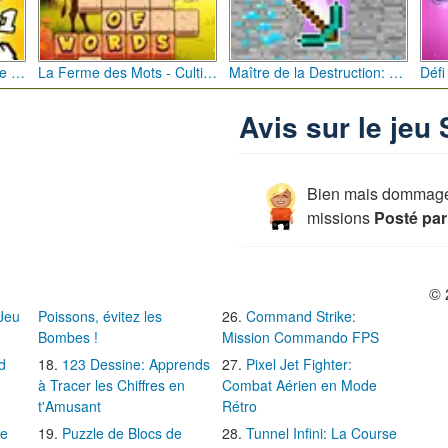
Bébé Clic Italien: La Folie des Petits Bambins
La Ferme des Mots - Cultivez votre Vocabulaire
Maître de la Destruction: Fusion de Pioches
Avis sur le jeu
Bien mais dommage q
missions
Posté par
© 
 Jeu
Poissons, évitez les
Command Strike:
Bombes !
Mission Commando FPS
d
123 Dessine: Apprends
Pixel Jet Fighter:
à Tracer les Chiffres en
Combat Aérien en Mode
t'Amusant
Rétro
Le
Puzzle de Blocs de
Tunnel Infini: La Course