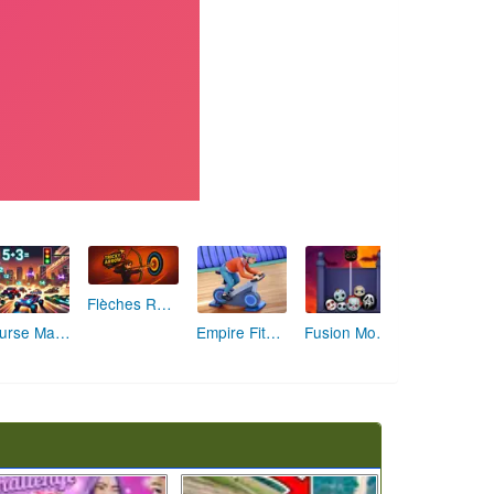
Flèches Rusées 2 : Visez Juste et Défiez la Rotation!
Course Mathématique: La Vitesse par les Chiffres
Empire Fitness - Simulateur de Salle de Sport
Fusion Monstrueuse d'Halloween