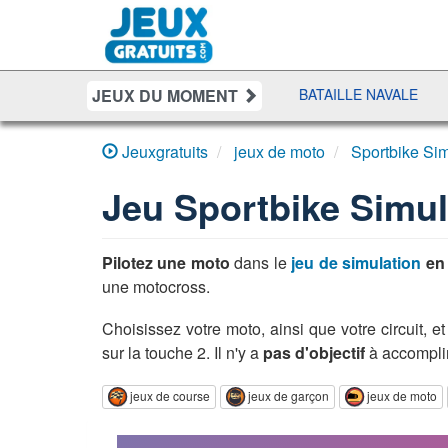
JEUX DU MOMENT
PURSUIT
SHERIFF POKER
BATAILLE NAVALE
DUO SO
Jeuxgratuits
jeux de moto
Sportbike Sim
Jeu
Sportbike Simul
Pilotez une moto
dans le
jeu de simulation
en 
une motocross.
Choisissez votre moto, ainsi que votre circuit, 
sur la touche 2. Il n'y a
pas d'objectif
à accomplir
jeux de course
jeux de garçon
jeux de moto