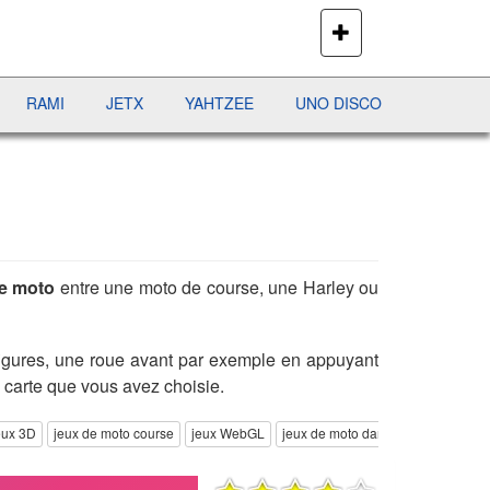
PLUS
DE
JEUX
JETX
YAHTZEE
UNO DISCO
DÉFI MAHJONG
de moto
entre une moto de course, une Harley ou
s figures, une roue avant par exemple en appuyant
 carte que vous avez choisie.
eux 3D
jeux de moto course
jeux WebGL
jeux de moto dans la ville
jeux 