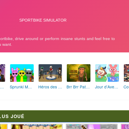
Fashion Rebelle: Style Grunge Chic
Sprunki Monster: Rythmes Musicaux Monstres
Héros des Terres Hostiles
Brr Brr Patapim: Le Défi Parkour Délirant
Jour d'Aventure: Puzzles en Plein Air
LUS JOUÉ