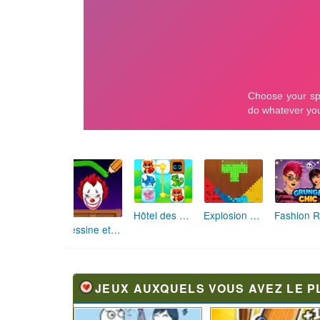
Hôtel des Animaux de Rêve
Explosion de Blocs de Sable
Dessine et Écrase : Le Jeu des Monstres
JEUX AUXQUELS VOUS AVEZ LE P