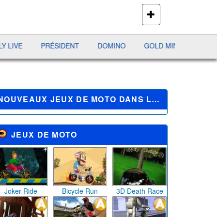
PLUS
DE
JEUX
E
PRÉSIDENT
DOMINO
GOLD MINE
AVIATOR
NOUVEAUX JEUX DE MOTO DANS LA VILLE
JEUX DE MOTO
Joker Ride
Bicycle Run
3D Death Race