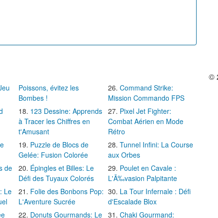
© 
 Jeu
Poissons, évitez les
Command Strike:
Bombes !
Mission Commando FPS
d
123 Dessine: Apprends
Pixel Jet Fighter:
à Tracer les Chiffres en
Combat Aérien en Mode
t'Amusant
Rétro
Le
Puzzle de Blocs de
Tunnel Infini: La Course
Gelée: Fusion Colorée
aux Orbes
s de
Épingles et Billes: Le
Poulet en Cavale :
Défi des Tuyaux Colorés
L'Ã‰vasion Palpitante
: Le
Folie des Bonbons Pop:
La Tour Infernale : Défi
uel
L'Aventure Sucrée
d'Escalade Blox
ée
Donuts Gourmands: Le
Chaki Gourmand: