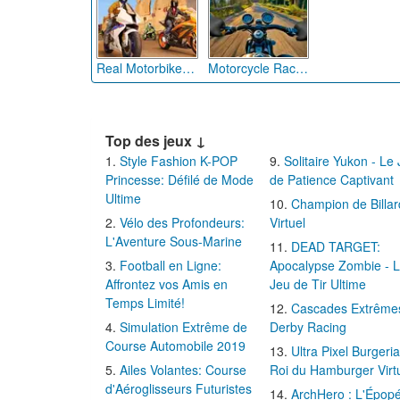
Real Motorbike Simulator Race 3D
Motorcycle Racer Road Mayhem
Top des jeux ↓
Style Fashion K-POP
Solitaire Yukon - Le
Princesse: Défilé de Mode
de Patience Captivant
Ultime
Champion de Billar
Vélo des Profondeurs:
Virtuel
L'Aventure Sous-Marine
DEAD TARGET:
Football en Ligne:
Apocalypse Zombie - 
Affrontez vos Amis en
Jeu de Tir Ultime
Temps Limité!
Cascades Extrême
Simulation Extrême de
Derby Racing
Course Automobile 2019
Ultra Pixel Burgeria
Ailes Volantes: Course
Roi du Hamburger Virt
d'Aéroglisseurs Futuristes
ArchHero : L'Épop