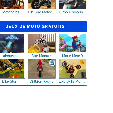
Motoheroz
Dirt Bike Motocross Rally
Turbo Dismount™
JEUX DE MOTO GRATUITS
Abduction
Bike Mania 4
Mario Moto X
Bike Storm
Dirtbike Racing
Epic Skills Motocross