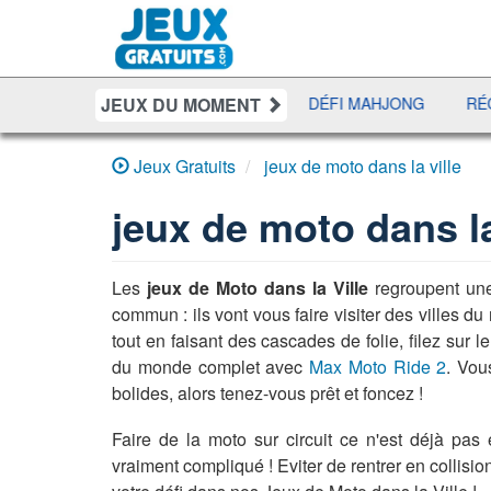
JEUX DU MOMENT
YAHTZEE
UNO DISCO
DÉFI MAHJONG
RÉCRÉ À
Jeux Gratuits
jeux de moto dans la ville
jeux de moto dans la
Les
jeux de Moto dans la Ville
regroupent un
commun : ils vont vous faire visiter des villes d
tout en faisant des cascades de folie, filez sur 
du monde complet avec
Max Moto Ride 2
. Vou
bolides, alors tenez-vous prêt et foncez !
Faire de la moto sur circuit ce n'est déjà pas 
vraiment compliqué ! Eviter de rentrer en collisio