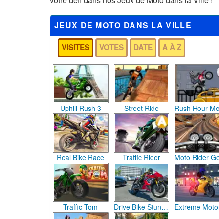
votre défi dans nos Jeux de Moto dans la Ville !
JEUX DE MOTO DANS LA VILLE
VISITES
VOTES
DATE
A À Z
Uphill Rush 3
Street Ride
Real Bike Race
Traffic Rider
Traffic Tom
Drive Bike Stunt Simulator 3D