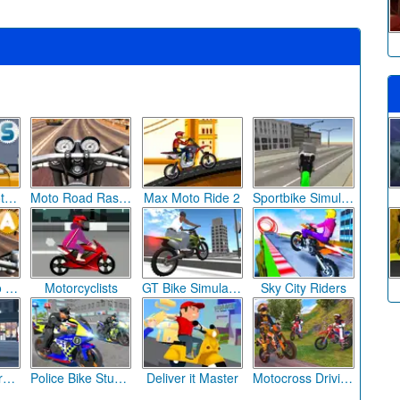
Rush Hour Motocross
Moto Road Rash 3D
Max Moto Ride 2
Sportbike Simulator
Moto Rider Go Highway Traffic
Motorcyclists
GT Bike Simulator
Sky City Riders
Extreme Motorcycle Simulator
Police Bike Stunt Race
Deliver it Master
Motocross Driving Simulator