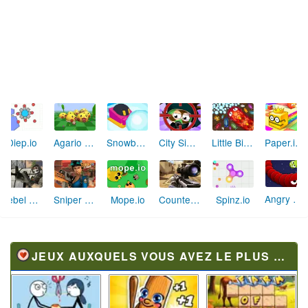
Miami Crime Simulator 3D
Airport Clash 3D
Tunnel Rush
Tank Fury
Road of Fury 3 : Desert Strike
Clash of Tanks
Archery Mania
Subway Clash 3D
EvoWars.io
Stick Tank Wars
War Panzer 2
Johnny Revenge
JEUX AUXQUELS VOUS AVEZ LE PLUS JOUÉ