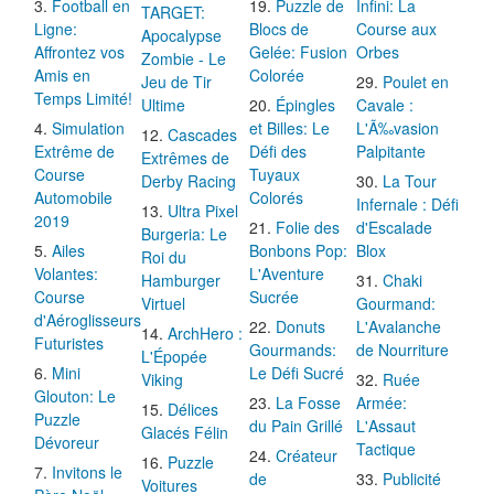
Football en
Puzzle de
Infini: La
TARGET:
Ligne:
Blocs de
Course aux
Apocalypse
Affrontez vos
Gelée: Fusion
Orbes
Zombie - Le
Amis en
Colorée
Jeu de Tir
Poulet en
Temps Limité!
Ultime
Épingles
Cavale :
Simulation
et Billes: Le
L'Ã‰vasion
Cascades
Extrême de
Défi des
Palpitante
Extrêmes de
Course
Tuyaux
Derby Racing
La Tour
Automobile
Colorés
Infernale : Défi
Ultra Pixel
2019
Folie des
d'Escalade
Burgeria: Le
Ailes
Bonbons Pop:
Blox
Roi du
Volantes:
L'Aventure
Hamburger
Chaki
Course
Sucrée
Virtuel
Gourmand:
d'Aéroglisseurs
Donuts
L'Avalanche
ArchHero :
Futuristes
Gourmands:
de Nourriture
L'Épopée
Mini
Le Défi Sucré
Viking
Ruée
Glouton: Le
La Fosse
Armée:
Délices
Puzzle
du Pain Grillé
L'Assaut
Glacés Félin
Dévoreur
Tactique
Créateur
Puzzle
Invitons le
de
Publicité
Voitures