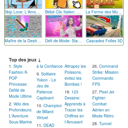
Skip Love: L'Amour en Péril
Bébé Clic Italien: La Folie des Petits Bambins
La Ferme des Mots - Cultivez votre Vocabulaire
Maître de la Destruction: Fusion de Pioches
Défi de Mode: Star du Podium
Cascades Folles 3D
Top des jeux ↓
Style
à la Confiance
Attrapez les
Command
Fashion K-
Poissons,
Strike: Mission
Solitaire
POP
évitez les
Commando
Yukon - Le
Princesse:
Bombes !
FPS
Jeu de
Défilé de
Patience
123
Pixel Jet
Mode Ultime
Captivant
Dessine:
Fighter:
Vélo des
Apprends à
Combat
Champion
Profondeurs:
Tracer les
Aérien en
de Billard
L'Aventure
Chiffres en
Mode Rétro
Virtuel
Sous-Marine
t'Amusant
Tunnel
DEAD