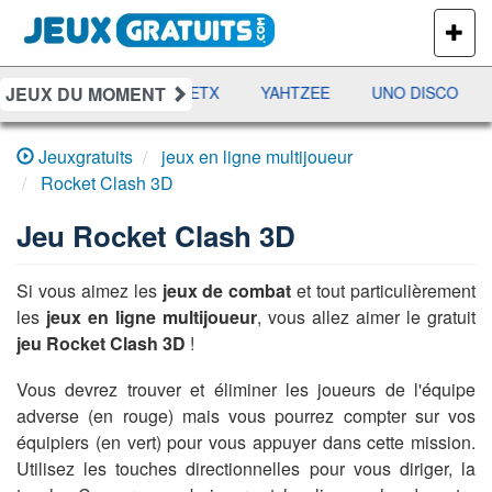
PLUS
DE
JEUX
JEUX DU MOMENT
DAMES
RAMI
JETX
YAHTZEE
UNO DISCO
Jeuxgratuits
jeux en ligne multijoueur
Rocket Clash 3D
Jeu
Rocket Clash 3D
Si vous aimez les
jeux de combat
et tout particulièrement
les
jeux en ligne multijoueur
, vous allez aimer le gratuit
jeu Rocket Clash 3D
!
Vous devrez trouver et éliminer les joueurs de l'équipe
adverse (en rouge) mais vous pourrez compter sur vos
équipiers (en vert) pour vous appuyer dans cette mission.
Utilisez les touches directionnelles pour vous diriger, la