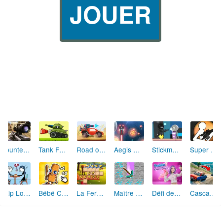
JOUER
Counter Terrorist Strike
Tank Fury
Road of Rampage
Aegis One
Stickman Fugitive
Super Sniper Assassin
Skip Love: L'Amour en Péril
Bébé Clic Italien: La Folie des Petits Bambins
La Ferme des Mots - Cultivez votre Vocabulaire
Maître de la Destruction: Fusion de Pioches
Défi de Mode: Star du Podium
Cascades Folles 3D