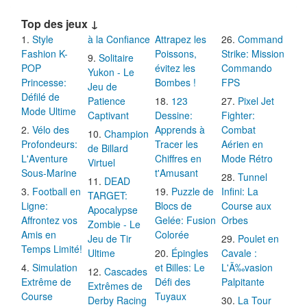
Top des jeux ↓
Style
à la Confiance
Attrapez les
Command
Fashion K-
Poissons,
Strike: Mission
Solitaire
POP
évitez les
Commando
Yukon - Le
Princesse:
Bombes !
FPS
Jeu de
Défilé de
Patience
123
Pixel Jet
Mode Ultime
Captivant
Dessine:
Fighter:
Vélo des
Apprends à
Combat
Champion
Profondeurs:
Tracer les
Aérien en
de Billard
L'Aventure
Chiffres en
Mode Rétro
Virtuel
Sous-Marine
t'Amusant
Tunnel
DEAD
Football en
Puzzle de
Infini: La
TARGET:
Ligne:
Blocs de
Course aux
Apocalypse
Affrontez vos
Gelée: Fusion
Orbes
Zombie - Le
Amis en
Colorée
Jeu de Tir
Poulet en
Temps Limité!
Ultime
Épingles
Cavale :
Simulation
et Billes: Le
L'Ã‰vasion
Cascades
Extrême de
Défi des
Palpitante
Extrêmes de
Course
Tuyaux
Derby Racing
La Tour