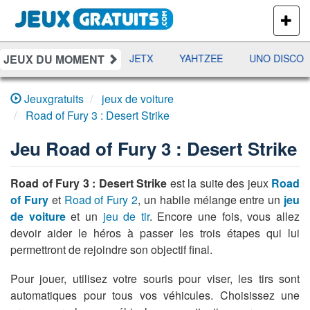
PLUS
DE
JEUX
JEUX DU MOMENT
DAMES
RAMI
JETX
YAHTZEE
UNO DISCO
Jeuxgratuits
jeux de voiture
Road of Fury 3 : Desert Strike
Jeu
Road of Fury 3 : Desert Strike
Road of Fury 3 : Desert Strike
est la suite des jeux
Road
of Fury
et
Road of Fury 2
, un habile mélange entre un
jeu
de voiture
et un
jeu de tir
. Encore une fois, vous allez
devoir aider le héros à passer les trois étapes qui lui
permettront de rejoindre son objectif final.
Pour jouer, utilisez votre souris pour viser, les tirs sont
automatiques pour tous vos véhicules. Choisissez une