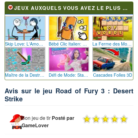
JEUX AUXQUELS VOUS AVEZ LE PLUS JOUÉ
Skip Love: L'Amour en Péril
Bébé Clic Italien: La Folie des Petits Bambins
La Ferme des Mots - Cultivez votre Vocabulaire
Maître de la Destruction: Fusion de Pioches
Défi de Mode: Star du Podium
Cascades Folles 3D
Avis sur le jeu Road of Fury 3 : Desert
Strike
Bon jeu de tir
Posté par
GameLover