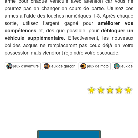
arme pour chaque véhicule avec attention car vous ne
pourrez pas en changer en cours de partie. Utilisez ces
armes à l'aide des touches numériques 1-3. Après chaque
sortie, utilisez l'argent gagné pour
améliorer vos
compétences
et, dès que possible, pour
débloquer un
véhicule supplémentaire
. Effectivement, les nouveaux
bolides acquis ne remplaceront pas ceux déjà en votre
possession mais viendront rejoindre votre escouade.
jeux d'aventure
jeux de garçon
jeux de moto
jeux de ré