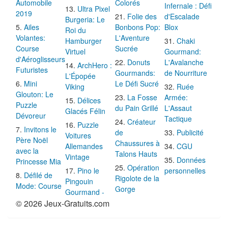
Automobile
Colorés
Infernale : Défi
Ultra Pixel
2019
Folie des
d'Escalade
Burgeria: Le
Ailes
Bonbons Pop:
Blox
Roi du
Volantes:
L'Aventure
Hamburger
Chaki
Course
Sucrée
Virtuel
Gourmand:
d'Aéroglisseurs
Donuts
L'Avalanche
ArchHero :
Futuristes
Gourmands:
de Nourriture
L'Épopée
Mini
Le Défi Sucré
Viking
Ruée
Glouton: Le
La Fosse
Armée:
Délices
Puzzle
du Pain Grillé
L'Assaut
Glacés Félin
Dévoreur
Tactique
Créateur
Puzzle
Invitons le
de
Publicité
Voitures
Père Noël
Chaussures à
Allemandes
CGU
avec la
Talons Hauts
Vintage
Données
Princesse Mia
Opération
Pino le
personnelles
Défilé de
Rigolote de la
Pingouin
Mode: Course
Gorge
Gourmand -
© 2026 Jeux-Gratuits.com