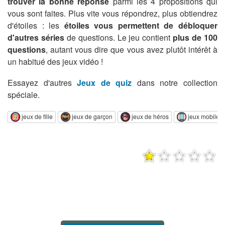
trouver la bonne réponse
parmi les 4 propositions qui
vous sont faites. Plus vite vous répondrez, plus obtiendrez
d'étoiles : les
étoiles vous permettent de débloquer
d'autres séries
de questions. Le jeu contient
plus de 100
questions
, autant vous dire que vous avez plutôt intérêt à
un habitué des jeux vidéo !
Essayez d'autres
Jeux de quiz
dans notre collection
spéciale.
jeux de fille
jeux de garçon
jeux de héros
jeux mobile