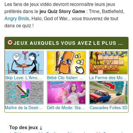
Les fans de jeux vidéo devront reconnaître leurs jeux
préférés dans le
jeu Quiz Story Game
: Trine, Battlefield,
Angry Birds
, Halo, God of War... vous trouverez de tout
dans ce quiz !
JEUX AUXQUELS VOUS AVEZ LE PLUS JOUÉ
Skip Love: L'Amour en Péril
Bébé Clic Italien: La Folie des Petits Bambins
La Ferme des Mots - Cultivez votre Vocabulaire
Maître de la Destruction: Fusion de Pioches
Défi de Mode: Star du Podium
Cascades Folles 3D
Top des jeux ↓