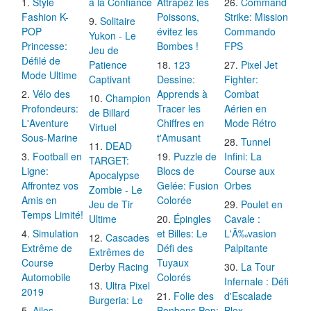
Style
à la Confiance
Attrapez les
Command
Fashion K-
Poissons,
Strike: Mission
Solitaire
POP
évitez les
Commando
Yukon - Le
Princesse:
Bombes !
FPS
Jeu de
Défilé de
Patience
123
Pixel Jet
Mode Ultime
Captivant
Dessine:
Fighter:
Vélo des
Apprends à
Combat
Champion
Profondeurs:
Tracer les
Aérien en
de Billard
L'Aventure
Chiffres en
Mode Rétro
Virtuel
Sous-Marine
t'Amusant
Tunnel
DEAD
Football en
Puzzle de
Infini: La
TARGET:
Ligne:
Blocs de
Course aux
Apocalypse
Affrontez vos
Gelée: Fusion
Orbes
Zombie - Le
Amis en
Colorée
Jeu de Tir
Poulet en
Temps Limité!
Ultime
Épingles
Cavale :
Simulation
et Billes: Le
L'Ã‰vasion
Cascades
Extrême de
Défi des
Palpitante
Extrêmes de
Course
Tuyaux
Derby Racing
La Tour
Automobile
Colorés
Infernale : Défi
Ultra Pixel
2019
Folie des
d'Escalade
Burgeria: Le
Ailes
Bonbons Pop:
Blox