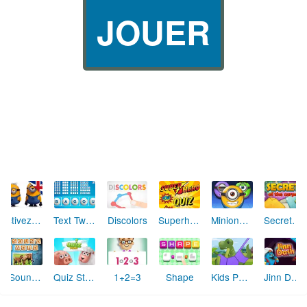
JOUER
Text Twist 2
Activez les Minions (anglais)
Discolors
Superhero Quiz
Minions Lab
Secrets of the Carpets
1 Sound 1 Word
Quiz Story Animal
1+2=3
Shape
Kids Puzzle Adventure
Jinn Dash