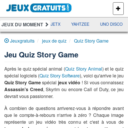
PLUS
DE
JEUX
JEUX DU MOMENT
DAMES
RAMI
JETX
YAHTZEE
UNO DISCO
Jeuxgratuits
jeux de quiz
Quiz Story Game
Jeu
Quiz Story Game
Après le quiz spécial animal (
Quiz Story Animal
) et le quiz
spécial logiciels (
Quiz Story Software
), voici qu'arrive le jeu
Quiz Story Game
spécial
jeux vidéo
! Si vous connaissez
Assassin's Creed
, Skyrim ou encore Call of Duty, ce jeu
devrait vous passionner.
À combien de questions arriverez-vous à répondre avant
que le compte-à-rebours n'arrive à zéro ? Chaque image
représente un jeu vidéo très connu et c'est à vous de