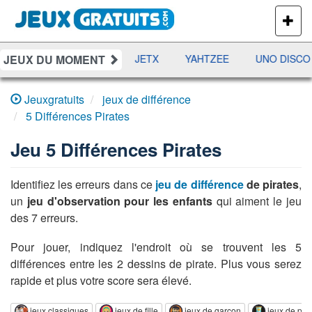
PLUS
DE
JEUX
JEUX DU MOMENT
DAMES
RAMI
JETX
YAHTZEE
UNO DISCO
Jeuxgratuits
jeux de différence
5 Différences Pirates
Jeu
5 Différences Pirates
Identifiez les erreurs dans ce
jeu de différence
de pirates
,
un
jeu d'observation pour les enfants
qui aiment le jeu
des 7 erreurs.
Pour jouer, indiquez l'endroit où se trouvent les 5
différences entre les 2 dessins de pirate. Plus vous serez
rapide et plus votre score sera élevé.
jeux classiques
jeux de fille
jeux de garçon
jeux de pat