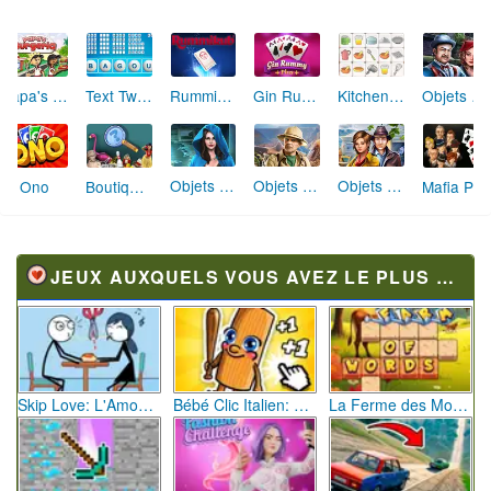
Papa's Burgeria
Text Twist 2
Rummikub
Gin Rummy Plus
Objets Cachés Restes cachés
Kitchen Mahjong Classic
Objets Cachés L'Heure Sombre
Objets Cachés Plus qu'une Légende
Objets Cachés Ruée vers l'Or
Ono
Boutique aux Trésors
Mafia Poker
JEUX AUXQUELS VOUS AVEZ LE PLUS JOUÉ
Skip Love: L'Amour en Péril
Bébé Clic Italien: La Folie des Petits Bambins
La Ferme des Mots - Cultivez votre Vocabulaire