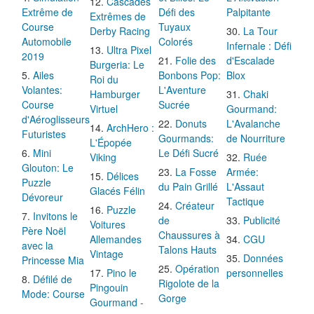
Cascades
Extrême de
Défi des
Palpitante
Extrêmes de
Course
Tuyaux
Derby Racing
La Tour
Automobile
Colorés
Infernale : Défi
Ultra Pixel
2019
Folie des
d'Escalade
Burgeria: Le
Ailes
Bonbons Pop:
Blox
Roi du
Volantes:
L'Aventure
Hamburger
Chaki
Course
Sucrée
Virtuel
Gourmand:
d'Aéroglisseurs
Donuts
L'Avalanche
ArchHero :
Futuristes
Gourmands:
de Nourriture
L'Épopée
Mini
Le Défi Sucré
Viking
Ruée
Glouton: Le
La Fosse
Armée:
Délices
Puzzle
du Pain Grillé
L'Assaut
Glacés Félin
Dévoreur
Tactique
Créateur
Puzzle
Invitons le
de
Publicité
Voitures
Père Noël
Chaussures à
Allemandes
CGU
avec la
Talons Hauts
Vintage
Données
Princesse Mia
Opération
Pino le
personnelles
Défilé de
Rigolote de la
Pingouin
Mode: Course
Gorge
Gourmand -