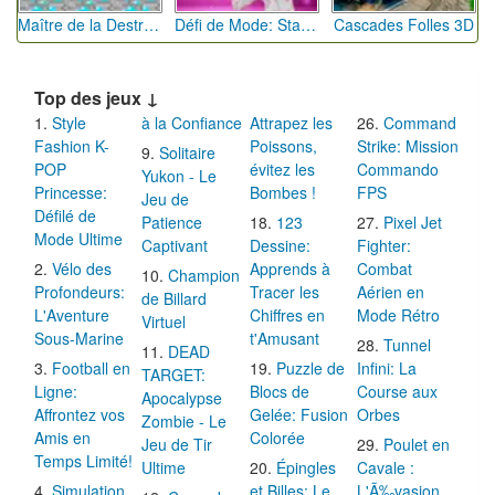
Maître de la Destruction: Fusion de Pioches
Défi de Mode: Star du Podium
Cascades Folles 3D
Top des jeux ↓
Style
à la Confiance
Attrapez les
Command
Fashion K-
Poissons,
Strike: Mission
Solitaire
POP
évitez les
Commando
Yukon - Le
Princesse:
Bombes !
FPS
Jeu de
Défilé de
Patience
123
Pixel Jet
Mode Ultime
Captivant
Dessine:
Fighter:
Vélo des
Apprends à
Combat
Champion
Profondeurs:
Tracer les
Aérien en
de Billard
L'Aventure
Chiffres en
Mode Rétro
Virtuel
Sous-Marine
t'Amusant
Tunnel
DEAD
Football en
Puzzle de
Infini: La
TARGET:
Ligne:
Blocs de
Course aux
Apocalypse
Affrontez vos
Gelée: Fusion
Orbes
Zombie - Le
Amis en
Colorée
Jeu de Tir
Poulet en
Temps Limité!
Ultime
Épingles
Cavale :
Simulation
et Billes: Le
L'Ã‰vasion