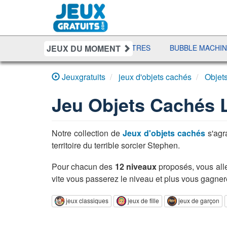
JEUX DU MOMENT
HJONG
RÉCRÉ À LETTRES
BUBBLE MACHINA
10000
Jeuxgratuits
jeux d'objets cachés
Objet
Jeu
Objets Cachés 
Notre collection de
Jeux d'objets cachés
s'agra
territoire du terrible sorcier Stephen.
Pour chacun des
12 niveaux
proposés, vous alle
vite vous passerez le niveau et plus vous gagnerez
jeux classiques
jeux de fille
jeux de garçon