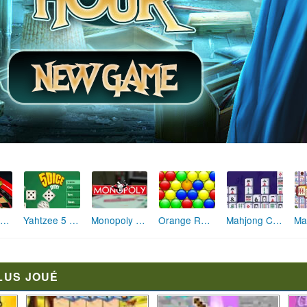
Monopoly en ligne
Mahjong Connect Remastered
Darts Pro Multijoueur
Yahtzee 5 Dice Duel
Orange Ranch
LUS JOUÉ