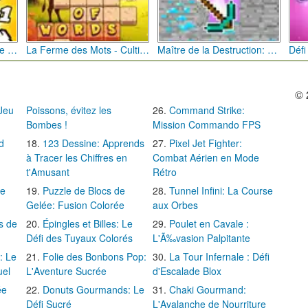
Bébé Clic Italien: La Folie des Petits Bambins
La Ferme des Mots - Cultivez votre Vocabulaire
Maître de la Destruction: Fusion de Pioches
© 
 Jeu
Poissons, évitez les
Command Strike:
Bombes !
Mission Commando FPS
d
123 Dessine: Apprends
Pixel Jet Fighter:
à Tracer les Chiffres en
Combat Aérien en Mode
t'Amusant
Rétro
Le
Puzzle de Blocs de
Tunnel Infini: La Course
Gelée: Fusion Colorée
aux Orbes
s de
Épingles et Billes: Le
Poulet en Cavale :
Défi des Tuyaux Colorés
L'Ã‰vasion Palpitante
: Le
Folie des Bonbons Pop:
La Tour Infernale : Défi
uel
L'Aventure Sucrée
d'Escalade Blox
ée
Donuts Gourmands: Le
Chaki Gourmand:
Défi Sucré
L'Avalanche de Nourriture