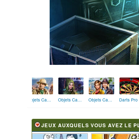
Objets Cachés Plus qu'une Légende
Objets Cachés Aube Éternelle
Objets Cachés Ruée vers l'Or
JEUX AUXQUELS VOUS AVEZ LE P