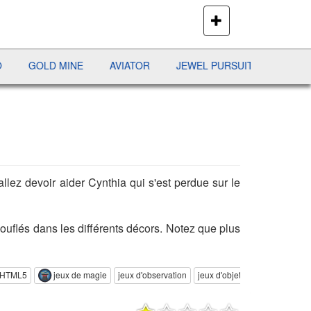
PLUS
DE
JEUX
INE
AVIATOR
JEWEL PURSUIT
SHERIFF POKER
llez devoir aider Cynthia qui s'est perdue sur le
ouflés dans les différents décors. Notez que plus
 HTML5
jeux de magie
jeux d'observation
jeux d'objets cachés aventure