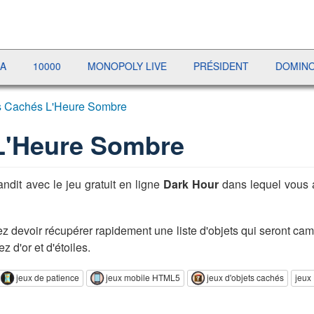
MONOPOLY LIVE
PRÉSIDENT
DOMINO
GOLD M
s Cachés L'Heure Sombre
L'Heure Sombre
ndit avec le jeu gratuit en ligne
Dark Hour
dans lequel vous a
z devoir récupérer rapidement une liste d'objets qui seront cam
 d'or et d'étoiles.
jeux de patience
jeux mobile HTML5
jeux d'objets cachés
jeux