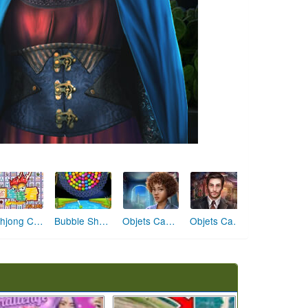
Mahjong Connect Deluxe 2021
Bubble Shooter Roue
Objets Cachés Le Coin Obscure
Objets Cachés Le Fantôme du Restaurant