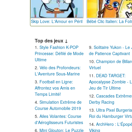
Skip Love: L'Amour en Péril
Top des jeux ↓
Style Fashion K-POP
Solitaire Yukon - Le
Princesse: Défilé de Mode
de Patience Captivant
Ultime
Champion de Billar
Vélo des Profondeurs:
Virtuel
L'Aventure Sous-Marine
DEAD TARGET:
Football en Ligne:
Apocalypse Zombie - 
Affrontez vos Amis en
Jeu de Tir Ultime
Temps Limité!
Cascades Extrême
Simulation Extrême de
Derby Racing
Course Automobile 2019
Ultra Pixel Burgeria
Ailes Volantes: Course
Roi du Hamburger Virt
d'Aéroglisseurs Futuristes
ArchHero : L'Épop
Mini Glouton: Le Puzzle
Viking