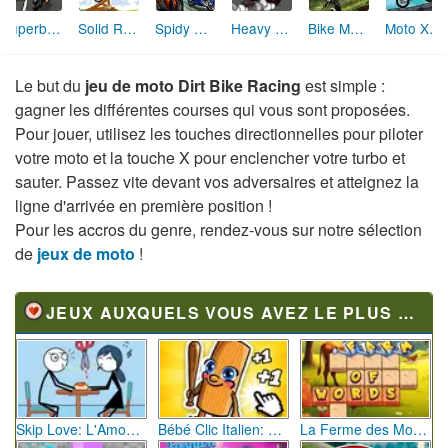
Superbike Racer
Solid Rider 2
Spidy Racer
Heavy Metal Rider
Bike Master
Moto X3M 3
Le but du
jeu de moto Dirt Bike Racing
est simple :
gagner les différentes courses qui vous sont proposées.
Pour jouer, utilisez les touches directionnelles pour piloter
votre moto et la touche X pour enclencher votre turbo et
sauter. Passez vite devant vos adversaires et atteignez la
ligne d'arrivée en première position !
Pour les accros du genre, rendez-vous sur notre sélection
de
jeux de moto
!
JEUX AUXQUELS VOUS AVEZ LE PLUS JOUÉ
Skip Love: L'Amour en Péril
Bébé Clic Italien: La Folie des Petits Bambins
La Ferme des Mots - Cultivez votre Vocabulaire