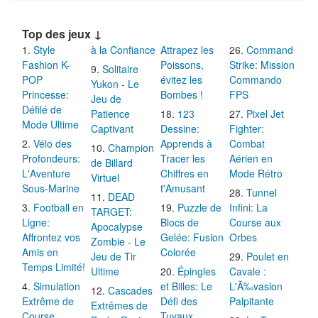
Top des jeux ↓
Style
à la Confiance
Attrapez les
Command
Fashion K-
Poissons,
Strike: Mission
Solitaire
POP
évitez les
Commando
Yukon - Le
Princesse:
Bombes !
FPS
Jeu de
Défilé de
Patience
123
Pixel Jet
Mode Ultime
Captivant
Dessine:
Fighter:
Vélo des
Apprends à
Combat
Champion
Profondeurs:
Tracer les
Aérien en
de Billard
L'Aventure
Chiffres en
Mode Rétro
Virtuel
Sous-Marine
t'Amusant
Tunnel
DEAD
Football en
Puzzle de
Infini: La
TARGET:
Ligne:
Blocs de
Course aux
Apocalypse
Affrontez vos
Gelée: Fusion
Orbes
Zombie - Le
Amis en
Colorée
Jeu de Tir
Poulet en
Temps Limité!
Ultime
Épingles
Cavale :
Simulation
et Billes: Le
L'Ã‰vasion
Cascades
Extrême de
Défi des
Palpitante
Extrêmes de
Course
Tuyaux