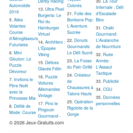
Derby Racing
La Tour
Automobile
Colorés
Infernale : Défi
Ultra Pixel
2019
Folie des
d'Escalade
Burgeria: Le
Ailes
Bonbons Pop:
Blox
Roi du
Volantes:
L'Aventure
Hamburger
Chaki
Course
Sucrée
Virtuel
Gourmand:
d'Aéroglisseurs
Donuts
L'Avalanche
ArchHero :
Futuristes
Gourmands:
de Nourriture
L'Épopée
Mini
Le Défi Sucré
Viking
Ruée
Glouton: Le
La Fosse
Armée:
Délices
Puzzle
du Pain Grillé
L'Assaut
Glacés Félin
Dévoreur
Tactique
Créateur
Puzzle
Invitons le
de
Publicité
Voitures
Père Noël
Chaussures à
Allemandes
CGU
avec la
Talons Hauts
Vintage
Données
Princesse Mia
Opération
Pino le
personnelles
Défilé de
Rigolote de la
Pingouin
Mode: Course
Gorge
Gourmand -
© 2026 Jeux-Gratuits.com