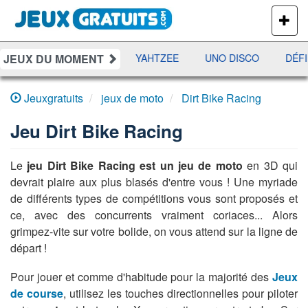
PLUS
DE
JEUX
JEUX DU MOMENT
S
RAMI
JETX
YAHTZEE
UNO DISCO
DÉFI
Jeuxgratuits
jeux de moto
Dirt Bike Racing
Jeu
Dirt Bike Racing
Le
jeu Dirt Bike Racing est un jeu de moto
en 3D qui
devrait plaire aux plus blasés d'entre vous ! Une myriade
de différents types de compétitions vous sont proposés et
ce, avec des concurrents vraiment coriaces... Alors
grimpez-vite sur votre bolide, on vous attend sur la ligne de
départ !
Pour jouer et comme d'habitude pour la majorité des
Jeux
de course
, utilisez les touches directionnelles pour piloter