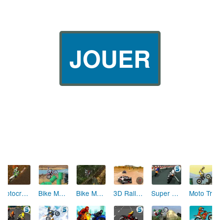
JOUER
Bike Mania Arena 5
Bike Mania Reborn
Motocross Fever
3D Rally Racing
Super Bikes Track Stars
Moto Trial Fest 3