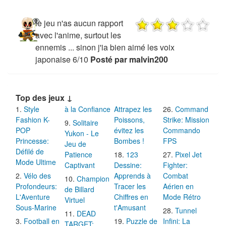
le jeu n'as aucun rapport
avec l'anime, surtout les
ennemis ... sinon j'ia bien aimé les voix
japonaise 6/10
Posté par malvin200
Top des jeux ↓
Style
à la Confiance
Attrapez les
Command
Fashion K-
Poissons,
Strike: Mission
Solitaire
POP
évitez les
Commando
Yukon - Le
Princesse:
Bombes !
FPS
Jeu de
Défilé de
Patience
123
Pixel Jet
Mode Ultime
Captivant
Dessine:
Fighter:
Vélo des
Apprends à
Combat
Champion
Profondeurs:
Tracer les
Aérien en
de Billard
L'Aventure
Chiffres en
Mode Rétro
Virtuel
Sous-Marine
t'Amusant
Tunnel
DEAD
Football en
Puzzle de
Infini: La
TARGET: