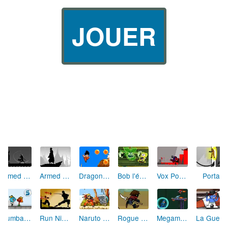
JOUER
Armed with Wings 3
Armed with Wings 2
Dragon Ball Z Goku Jump
Bob l'éponge et le vaisseau fantôme
Vox Populi Vox Dei
Portal
Gumball et Darwin : Hard Hat Hustle
Run Ninja Run 2
Naruto Fighting
Rogue Soul 2
Megaman
La Guerre des Schtroumpfs