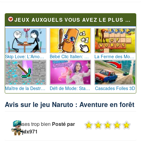
JEUX AUXQUELS VOUS AVEZ LE PLUS JOUÉ
Skip Love: L'Amour en Péril
Bébé Clic Italien: La Folie des Petits Bambins
La Ferme des Mots - Cultivez votre Vocabulaire
Maître de la Destruction: Fusion de Pioches
Défi de Mode: Star du Podium
Cascades Folles 3D
Avis sur le jeu Naruto : Aventure en forêt
ses trop bien
Posté par
jdx971