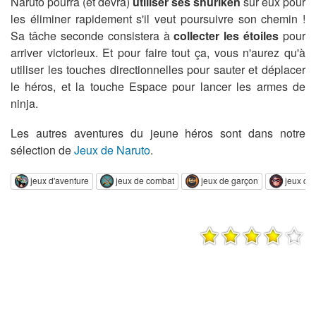
Naruto pourra (et devra)
utiliser ses shuriken
sur eux pour
les éliminer rapidement s'il veut poursuivre son chemin !
Sa tâche seconde consistera à
collecter les étoiles
pour
arriver victorieux. Et pour faire tout ça, vous n'aurez qu'à
utiliser les touches directionnelles pour sauter et déplacer
le héros, et la touche Espace pour lancer les armes de
ninja.
Les autres aventures du jeune héros sont dans notre
sélection de
Jeux de Naruto
.
jeux d'aventure
jeux de combat
jeux de garçon
jeux de