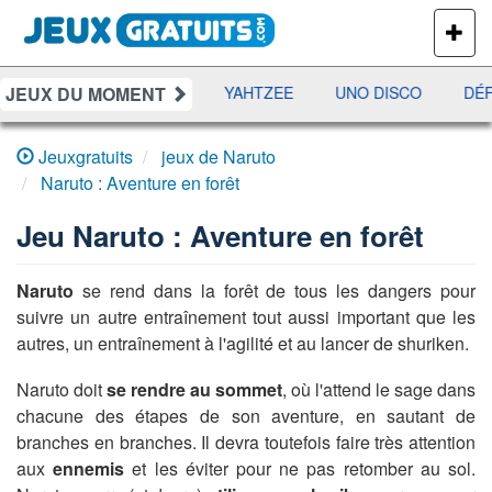
PLUS
DE
JEUX
JEUX DU MOMENT
ES
RAMI
JETX
YAHTZEE
UNO DISCO
DÉF
Jeuxgratuits
jeux de Naruto
Naruto : Aventure en forêt
Jeu
Naruto : Aventure en forêt
Naruto
se rend dans la forêt de tous les dangers pour
suivre un autre entraînement tout aussi important que les
autres, un entraînement à l'agilité et au lancer de shuriken.
Naruto doit
se rendre au sommet
, où l'attend le sage dans
chacune des étapes de son aventure, en sautant de
branches en branches. Il devra toutefois faire très attention
aux
ennemis
et les éviter pour ne pas retomber au sol.