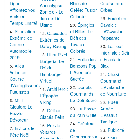
Ligne:
Blocs de
Course aux
Apocalypse
Affrontez vos
Gelée: Fusion
Orbes
Zombie - Le
Amis en
Colorée
Jeu de Tir
Poulet en
Temps Limité!
Ultime
Épingles
Cavale :
Simulation
et Billes: Le
L'Ã‰vasion
Cascades
Extrême de
Défi des
Palpitante
Extrêmes de
Course
Tuyaux
Derby Racing
La Tour
Automobile
Colorés
Infernale : Défi
Ultra Pixel
2019
Folie des
d'Escalade
Burgeria: Le
Ailes
Bonbons Pop:
Blox
Roi du
Volantes:
L'Aventure
Hamburger
Chaki
Course
Sucrée
Virtuel
Gourmand:
d'Aéroglisseurs
Donuts
L'Avalanche
ArchHero :
Futuristes
Gourmands:
de Nourriture
L'Épopée
Mini
Le Défi Sucré
Viking
Ruée
Glouton: Le
La Fosse
Armée:
Délices
Puzzle
du Pain Grillé
L'Assaut
Glacés Félin
Dévoreur
Tactique
Créateur
Puzzle
Invitons le
de
Publicité
Voitures
Père Noël
Chaussures à
Allemandes
CGU