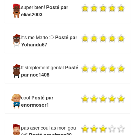
super bien!
Posté par
elias2003
It's me Mario :D
Posté par
Yohandu67
tt simplement genial
Posté
par noe1408
cool
Posté par
enormosor1
pas aser coul as mon gou
3/5
Posté par simon80