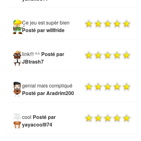
Ce jeu est supèr bien
Posté par willfride
link!!! ^^
Posté par
JBtrash7
genial mais compliqué
Posté par Aradrim200
cool
Posté par
yayacool974