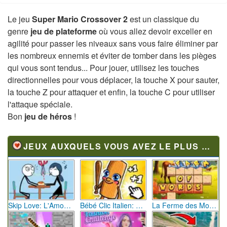
Le jeu
Super Mario Crossover 2
est un classique du
genre
jeu de plateforme
où vous allez devoir exceller en
agilité pour passer les niveaux sans vous faire éliminer par
les nombreux ennemis et éviter de tomber dans les pièges
qui vous sont tendus... Pour jouer, utilisez les touches
directionnelles pour vous déplacer, la touche X pour sauter,
la touche Z pour attaquer et enfin, la touche C pour utiliser
l'attaque spéciale.
Bon
jeu de héros
!
JEUX AUXQUELS VOUS AVEZ LE PLUS JOUÉ
Skip Love: L'Amour en Péril
Bébé Clic Italien: La Folie des Petits Bambins
La Ferme des Mots - Cultivez votre Vocabulaire