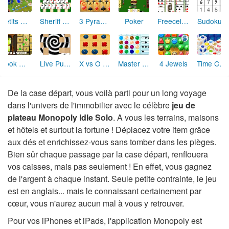
3 Pyramid Tripeaks
Poker
Petits Chevaux
Freecell Solitaire
Sudoku 2
Sheriff Tripeaks
Book Worm Français
Live Puzzle
X vs O (Morpion)
Master Mind
4 Jewels
Time Cubes
De la case départ, vous voilà parti pour un long voyage
dans l'univers de l'immobilier avec le célèbre
jeu de
plateau Monopoly Idle Solo
. A vous les terrains, maisons
et hôtels et surtout la fortune ! Déplacez votre item grâce
aux dés et enrichissez-vous sans tomber dans les pièges.
Bien sûr chaque passage par la case départ, renflouera
vos caisses, mais pas seulement ! En effet, vous gagnez
de l'argent à chaque instant. Seule petite contrainte, le jeu
est en anglais... mais le connaissant certainement par
cœur, vous n'aurez aucun mal à vous y retrouver.
Pour vos iPhones et iPads, l'application Monopoly est