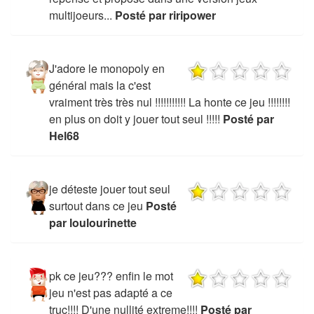
multijoeurs...
Posté par riripower
J'adore le monopoly en
général mais la c'est
vraiment très très nul !!!!!!!!!!! La honte ce jeu !!!!!!!!
en plus on doit y jouer tout seul !!!!!
Posté par
Hel68
je déteste jouer tout seul
surtout dans ce jeu
Posté
par loulourinette
pk ce jeu??? enfin le mot
jeu n'est pas adapté a ce
truc!!!! D'une nullité extreme!!!!
Posté par