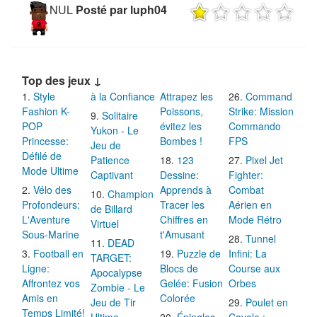
NUL
Posté par luph04
Top des jeux ↓
Style
à la Confiance
Attrapez les
Command
Fashion K-
Poissons,
Strike: Mission
Solitaire
POP
évitez les
Commando
Yukon - Le
Princesse:
Bombes !
FPS
Jeu de
Défilé de
Patience
123
Pixel Jet
Mode Ultime
Captivant
Dessine:
Fighter:
Vélo des
Apprends à
Combat
Champion
Profondeurs:
Tracer les
Aérien en
de Billard
L'Aventure
Chiffres en
Mode Rétro
Virtuel
Sous-Marine
t'Amusant
Tunnel
DEAD
Football en
Puzzle de
Infini: La
TARGET:
Ligne:
Blocs de
Course aux
Apocalypse
Affrontez vos
Gelée: Fusion
Orbes
Zombie - Le
Amis en
Colorée
Jeu de Tir
Poulet en
Temps Limité!