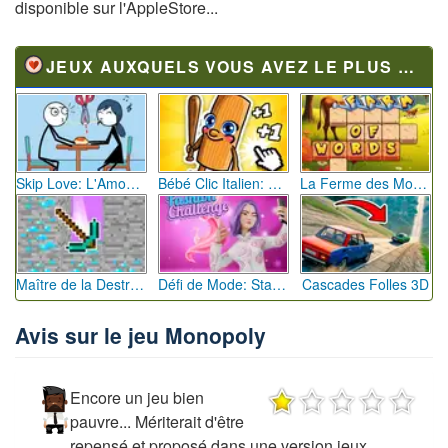
disponible sur l'AppleStore...
JEUX AUXQUELS VOUS AVEZ LE PLUS JOUÉ
Skip Love: L'Amour en Péril
Bébé Clic Italien: La Folie des Petits Bambins
La Ferme des Mots - Cultivez votre Vocabulaire
Maître de la Destruction: Fusion de Pioches
Défi de Mode: Star du Podium
Cascades Folles 3D
Avis sur le jeu Monopoly
Encore un jeu bien
pauvre... Mériterait d'être
repensé et proposé dans une version jeux