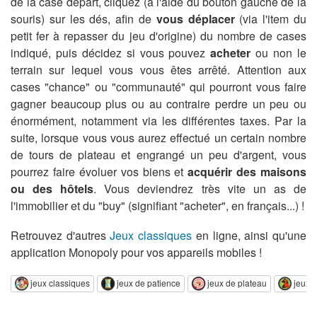
de la case départ, cliquez (à l'aide du bouton gauche de la
souris) sur les dés, afin de
vous déplacer
(via l'item du
petit fer à repasser du jeu d'origine) du nombre de cases
indiqué, puis décidez si vous pouvez
acheter
ou non le
terrain sur lequel vous vous êtes arrêté. Attention aux
cases "chance" ou "communauté" qui pourront vous faire
gagner beaucoup plus ou au contraire perdre un peu ou
énormément, notamment via les différentes taxes. Par la
suite, lorsque vous vous aurez effectué un certain nombre
de tours de plateau et engrangé un peu d'argent, vous
pourrez faire évoluer vos biens et
acquérir des maisons
ou des hôtels
. Vous deviendrez très vite un as de
l'immobilier et du "buy" (signifiant "acheter", en français...) !
Retrouvez d'autres
Jeux classiques
en ligne, ainsi qu'une
application Monopoly pour vos appareils mobiles !
jeux classiques
jeux de patience
jeux de plateau
jeux d