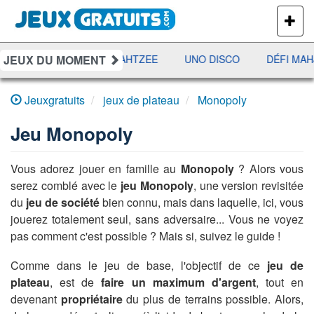
PLUS
DE
JEUX
JEUX DU MOMENT
RAMI
JETX
YAHTZEE
UNO DISCO
DÉFI MAHJ
Jeuxgratuits
jeux de plateau
Monopoly
Jeu
Monopoly
Vous adorez jouer en famille au
Monopoly
? Alors vous
serez comblé avec le
jeu Monopoly
, une version revisitée
du
jeu de société
bien connu, mais dans laquelle, ici, vous
jouerez totalement seul, sans adversaire... Vous ne voyez
pas comment c'est possible ? Mais si, suivez le guide !
Comme dans le jeu de base, l'objectif de ce
jeu de
plateau
, est de
faire un maximum d'argent
, tout en
devenant
propriétaire
du plus de terrains possible. Alors,