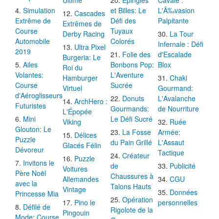
Ultime
Épingles
Cavale :
Simulation
et Billes: Le
L'Ã‰vasion
Cascades
Extrême de
Défi des
Palpitante
Extrêmes de
Course
Tuyaux
Derby Racing
La Tour
Automobile
Colorés
Infernale : Défi
Ultra Pixel
2019
Folie des
d'Escalade
Burgeria: Le
Ailes
Bonbons Pop:
Blox
Roi du
Volantes:
L'Aventure
Hamburger
Chaki
Course
Sucrée
Virtuel
Gourmand:
d'Aéroglisseurs
Donuts
L'Avalanche
ArchHero :
Futuristes
Gourmands:
de Nourriture
L'Épopée
Mini
Le Défi Sucré
Viking
Ruée
Glouton: Le
La Fosse
Armée:
Délices
Puzzle
du Pain Grillé
L'Assaut
Glacés Félin
Dévoreur
Tactique
Créateur
Puzzle
Invitons le
de
Publicité
Voitures
Père Noël
Chaussures à
Allemandes
CGU
avec la
Talons Hauts
Vintage
Données
Princesse Mia
Opération
Pino le
personnelles
Défilé de
Rigolote de la
Pingouin
Mode: Course