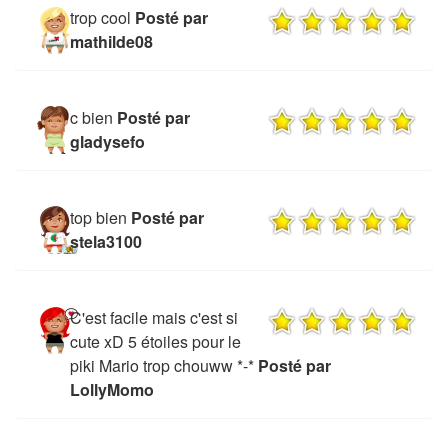
trop cool
Posté par
mathilde08
c bien
Posté par
gladysefo
top bien
Posté par
stela3100
C'est facile mais c'est si
cute xD 5 étoiles pour le
piki Mario trop chouww *-*
Posté par
LollyMomo