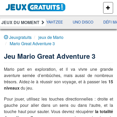
PLUS
DE
JEUX
JEUX DU MOMENT
RAMI
JETX
YAHTZEE
UNO DISCO
DÉFI MA
Jeuxgratuits
jeux de Mario
Mario Great Adventure 3
Jeu
Mario Great Adventure 3
Mario part en exploration, et il va vivre une grande
aventure semée d’embûches, mais aussi de nombreux
trésors. Aidez-le à réussir son voyage, et à passer les
15
niveaux
du jeu.
Pour jouer, utilisez les touches directionnelles : droite et
gauche pour aller dans un sens ou dans l'autre, et la
touche haut pour sauter. Vous devrez récupérer
la totalité