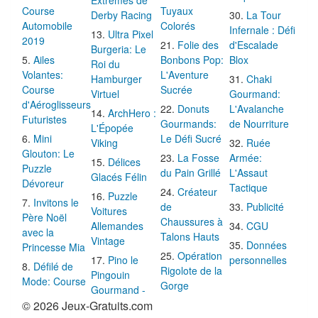
Course
Tuyaux
Derby Racing
La Tour
Automobile
Colorés
Infernale : Défi
Ultra Pixel
2019
Folie des
d'Escalade
Burgeria: Le
Ailes
Bonbons Pop:
Blox
Roi du
Volantes:
L'Aventure
Hamburger
Chaki
Course
Sucrée
Virtuel
Gourmand:
d'Aéroglisseurs
Donuts
L'Avalanche
ArchHero :
Futuristes
Gourmands:
de Nourriture
L'Épopée
Mini
Le Défi Sucré
Viking
Ruée
Glouton: Le
La Fosse
Armée:
Délices
Puzzle
du Pain Grillé
L'Assaut
Glacés Félin
Dévoreur
Tactique
Créateur
Puzzle
Invitons le
de
Publicité
Voitures
Père Noël
Chaussures à
Allemandes
CGU
avec la
Talons Hauts
Vintage
Données
Princesse Mia
Opération
Pino le
personnelles
Défilé de
Rigolote de la
Pingouin
Mode: Course
Gorge
Gourmand -
© 2026 Jeux-Gratuits.com