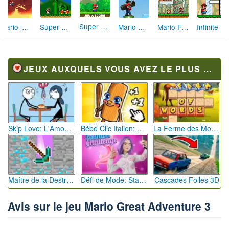
Super Mario Star Scramble 3
Mario in trouble
Super Mario World
Mario Gun
Mario Flash 4
Infinite Mario Bros
JEUX AUXQUELS VOUS AVEZ LE PLUS JOUÉ
Skip Love: L'Amour en Péril
Bébé Clic Italien: La Folie des Petits Bambins
La Ferme des Mots - Cultivez votre Vocabulaire
Maître de la Destruction: Fusion de Pioches
Défi de Mode: Star du Podium
Cascades Folles 3D
Avis sur le jeu Mario Great Adventure 3