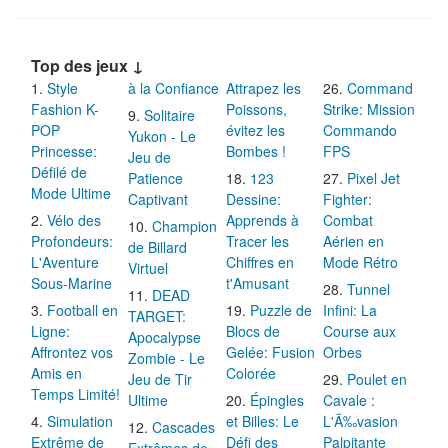
Top des jeux ↓
Style
à la Confiance
Attrapez les
Command
Fashion K-
Poissons,
Strike: Mission
Solitaire
POP
évitez les
Commando
Yukon - Le
Princesse:
Bombes !
FPS
Jeu de
Défilé de
Patience
123
Pixel Jet
Mode Ultime
Captivant
Dessine:
Fighter:
Vélo des
Apprends à
Combat
Champion
Profondeurs:
Tracer les
Aérien en
de Billard
L'Aventure
Chiffres en
Mode Rétro
Virtuel
Sous-Marine
t'Amusant
Tunnel
DEAD
Football en
Puzzle de
Infini: La
TARGET:
Ligne:
Blocs de
Course aux
Apocalypse
Affrontez vos
Gelée: Fusion
Orbes
Zombie - Le
Amis en
Colorée
Jeu de Tir
Poulet en
Temps Limité!
Ultime
Épingles
Cavale :
Simulation
et Billes: Le
L'Ã‰vasion
Cascades
Extrême de
Défi des
Palpitante
Extrêmes de