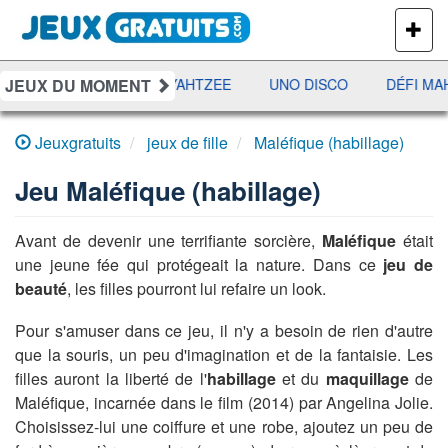
PLUS
DE
JEUX
JEUX DU MOMENT
RAMI
JETX
YAHTZEE
UNO DISCO
DÉFI MAH
Jeuxgratuits
jeux de fille
Maléfique (habillage)
Jeu
Maléfique (habillage)
Avant de devenir une terrifiante sorcière,
Maléfique
était
une jeune fée qui protégeait la nature. Dans ce
jeu de
beauté
, les filles pourront lui refaire un look.
Pour s'amuser dans ce jeu, il n'y a besoin de rien d'autre
que la souris, un peu d'imagination et de la fantaisie. Les
filles auront la liberté de l'
habillage
et du
maquillage
de
Maléfique, incarnée dans le film (2014) par Angelina Jolie.
Choisissez-lui une coiffure et une robe, ajoutez un peu de