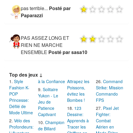
pas terrible...
Posté par
Paparazzi
PAS ASSEZ LONG ET
RIEN NE MARCHE
ENSEMBLE
Posté par sasa10
Top des jeux ↓
Style
à la Confiance
Attrapez les
Command
Fashion K-
Poissons,
Strike: Mission
Solitaire
POP
évitez les
Commando
Yukon - Le
Princesse:
Bombes !
FPS
Jeu de
Défilé de
Patience
123
Pixel Jet
Mode Ultime
Captivant
Dessine:
Fighter:
Vélo des
Apprends à
Combat
Champion
Profondeurs:
Tracer les
Aérien en
de Billard
L'Aventure
Chiffres en
Mode Rétro