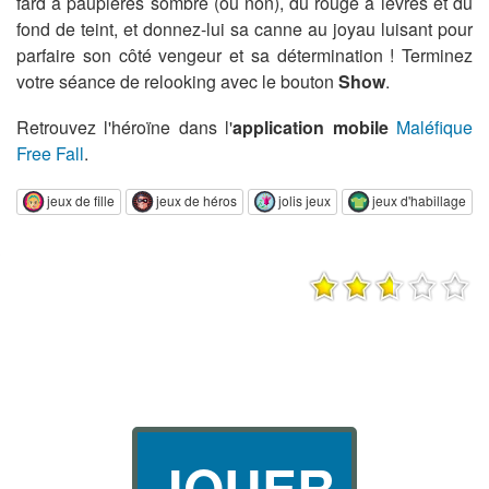
fard à paupières sombre (ou non), du rouge à lèvres et du
fond de teint, et donnez-lui sa canne au joyau luisant pour
parfaire son côté vengeur et sa détermination ! Terminez
votre séance de relooking avec le bouton
Show
.
Retrouvez l'héroïne dans l'
application mobile
Maléfique
Free Fall
.
jeux de fille
jeux de héros
jolis jeux
jeux d'habillage
JOUER