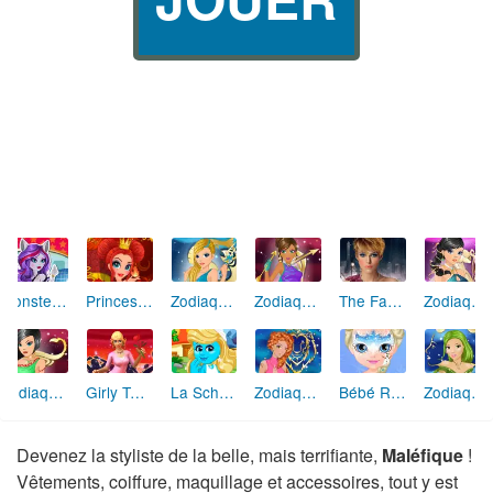
Monster High : Catrine DeMew (beauté)
Princesse du Feu
Zodiaque Maquillage : Poisson
Zodiaque Maquillage : Sagittaire
The Fame Keira Knightley
Zodiaque Maquillage : Verseau
Zodiaque Maquillage : Scorpion
Girly Tendances 3D
La Schtroumpfette Habillage et Maquillage
Zodiaque Maquillage : Lion
Bébé Reine des Neiges : maquillages fantastiques
Zodiaque Maquillage : Gémeaux
Devenez la styliste de la belle, mais terrifiante,
Maléfique
!
Vêtements, coiffure, maquillage et accessoires, tout y est