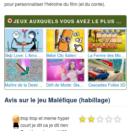
pour personnaliser l'héroïne du film (et du conte).
JEUX AUXQUELS VOUS AVEZ LE PLUS JOUÉ
Skip Love: L'Amour en Péril
Bébé Clic Italien: La Folie des Petits Bambins
La Ferme des Mots - Cultivez votre Vocabulaire
Maître de la Destruction: Fusion de Pioches
Défi de Mode: Star du Podium
Cascades Folles 3D
Avis sur le jeu Maléfique (habillage)
trop trop et meme hyper
court je dit ca je dit rien