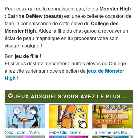
Pour ceux qui ne la connaissent pas, le jeu
Monster High
: Catrine DeMew (beauté)
est une excellente occasion de
faire la connaissance de cette élève du
Collège des
Monster High
. Aidez la fille du chat-garou à retrouver un
éclat de peau magnifique en lui proposant votre soin
visage magique !
Bon
jeu de fille
!
Et si vous désirez rencontrer d'autres élèves du Collège,
allez vite surfer sur notre sélection de
jeux de Monster
High
!
JEUX AUXQUELS VOUS AVEZ LE PLUS JOUÉ
Skip Love: L'Amour en Péril
Bébé Clic Italien: La Folie des Petits Bambins
La Ferme des Mots - Cultivez votre Vocabulaire