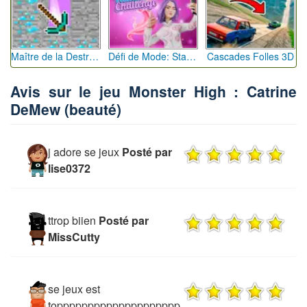
Maître de la Destruction: Fusion de Pioches
Défi de Mode: Star du Podium
Cascades Folles 3D
Avis sur le jeu Monster High : Catrine
DeMew (beauté)
j adore se jeux
Posté par
lise0372
ttrop biien
Posté par
MissCutty
se jeux est
topppppppppppppppppppp