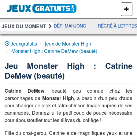
PLUS
DE
JEUX
JEUX DU MOMENT
EE
UNO DISCO
DÉFI MAHJONG
RÉCRÉ À LETTRES
Jeuxgratuits
jeux de Monster High
Monster High : Catrine DeMew (beauté)
Jeu
Monster High : Catrine
DeMew (beauté)
Catrine DeMew
, beauté peu connue chez les
personnages de
Monster High
, a besoin d'un peu d'aide
pour changer de look et rafraîchir son image auprès de ses
camarades. Donnez-lui le petit coup de pouce nécessaire
pour époustoufler tout les élèves du collège !
Fille du chat-garou, Catrine a de magnifiques yeux et une