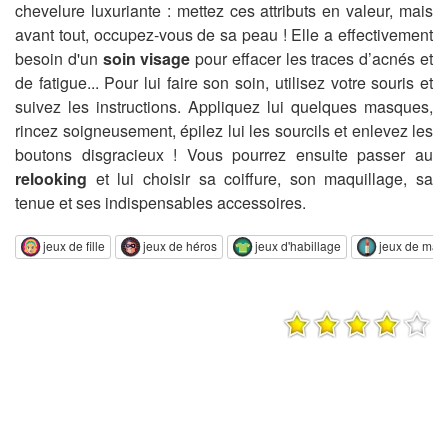
chevelure luxuriante : mettez ces attributs en valeur, mais
avant tout, occupez-vous de sa peau ! Elle a effectivement
besoin d'un
soin visage
pour effacer les traces d’acnés et
de fatigue... Pour lui faire son soin, utilisez votre souris et
suivez les instructions. Appliquez lui quelques masques,
rincez soigneusement, épilez lui les sourcils et enlevez les
boutons disgracieux ! Vous pourrez ensuite passer au
relooking
et lui choisir sa coiffure, son maquillage, sa
tenue et ses indispensables accessoires.
jeux de fille
jeux de héros
jeux d'habillage
jeux de maq