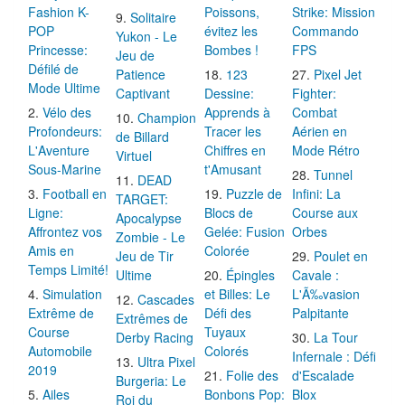
Fashion K-
Poissons,
Strike: Mission
Solitaire
POP
évitez les
Commando
Yukon - Le
Princesse:
Bombes !
FPS
Jeu de
Défilé de
Patience
123
Pixel Jet
Mode Ultime
Captivant
Dessine:
Fighter:
Vélo des
Apprends à
Combat
Champion
Profondeurs:
Tracer les
Aérien en
de Billard
L'Aventure
Chiffres en
Mode Rétro
Virtuel
Sous-Marine
t'Amusant
Tunnel
DEAD
Football en
Puzzle de
Infini: La
TARGET:
Ligne:
Blocs de
Course aux
Apocalypse
Affrontez vos
Gelée: Fusion
Orbes
Zombie - Le
Amis en
Colorée
Jeu de Tir
Poulet en
Temps Limité!
Ultime
Épingles
Cavale :
Simulation
et Billes: Le
L'Ã‰vasion
Cascades
Extrême de
Défi des
Palpitante
Extrêmes de
Course
Tuyaux
Derby Racing
La Tour
Automobile
Colorés
Infernale : Défi
Ultra Pixel
2019
Folie des
d'Escalade
Burgeria: Le
Ailes
Bonbons Pop:
Blox
Roi du