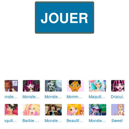
JOUER
Monster High : Clawdeen Wolf (maquillage)
Monster High : Draculaura (maquillage)
Monster High : Frankie Stein (maquillage)
Mommy MakeOver
Maquillage d'ado
Draculaura (Monster High) Coiffure tendance
Maquille la mariée
Barbie Coiffure tendance
Monster High : Cleo de Nile (habillage)
Beautiful Photo MakeUp
Monster High : Ghoulia Yelps (maquillage)
Sweet 16