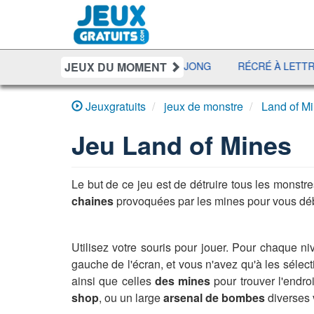
JEUX DU MOMENT
UNO DISCO
DÉFI MAHJONG
RÉCRÉ À LETTRES
Jeuxgratuits
jeux de monstre
Land of M
Jeu
Land of Mines
Le but de ce jeu est de détruire tous les mons
chaines
provoquées par les mines pour vous déb
Utilisez votre souris pour jouer. Pour chaque n
gauche de l'écran, et vous n'avez qu'à les sélec
ainsi que celles
des mines
pour trouver l'endro
shop
, ou un large
arsenal de bombes
diverses v