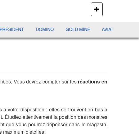
PLUS
DE
JEUX
IDENT
DOMINO
GOLD MINE
AVIATOR
JEWEL P
ombes. Vous devrez compter sur les
réactions en
s
à votre disposition : elles se trouvent en bas à
t. Étudiez attentivement la position des monstres
rgent que vous pourrez dépenser dans le magasin,
le maximum d'étoiles !