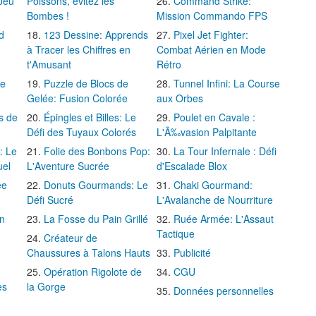
 Jeu
Poissons, évitez les
Command Strike:
Bombes !
Mission Commando FPS
d
123 Dessine: Apprends
Pixel Jet Fighter:
à Tracer les Chiffres en
Combat Aérien en Mode
t'Amusant
Rétro
Le
Puzzle de Blocs de
Tunnel Infini: La Course
Gelée: Fusion Colorée
aux Orbes
s de
Épingles et Billes: Le
Poulet en Cavale :
Défi des Tuyaux Colorés
L'Ã‰vasion Palpitante
: Le
Folie des Bonbons Pop:
La Tour Infernale : Défi
uel
L'Aventure Sucrée
d'Escalade Blox
ée
Donuts Gourmands: Le
Chaki Gourmand:
Défi Sucré
L'Avalanche de Nourriture
in
La Fosse du Pain Grillé
Ruée Armée: L'Assaut
Tactique
Créateur de
Chaussures à Talons Hauts
Publicité
Opération Rigolote de
CGU
es
la Gorge
Données personnelles