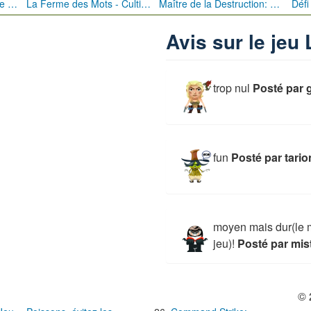
Bébé Clic Italien: La Folie des Petits Bambins
La Ferme des Mots - Cultivez votre Vocabulaire
Maître de la Destruction: Fusion de Pioches
Avis sur le jeu
trop nul
Posté par
fun
Posté par tario
moyen mais dur(le 
jeu)!
Posté par mis
© 