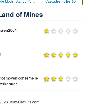
Défi de Mode: Star du Podium
Cascades Folles 3D
 Land of Mines
 gwen2004
n
mot moyen conserne le
terkaouer
2026 Jeux-Gratuits.com