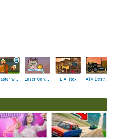
Dirt Showdown
Disaster will strike 2
Siege Hero : Viking Vengeance
Diggy