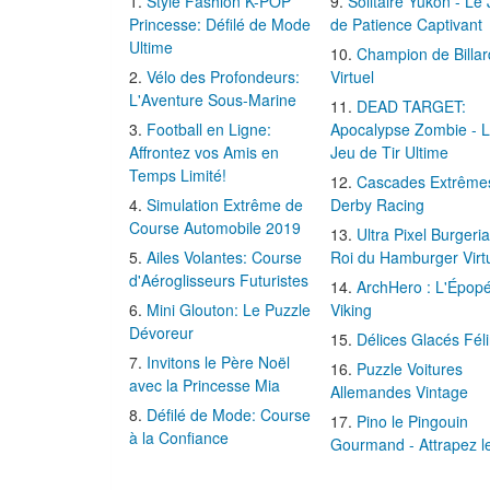
Style Fashion K-POP
Solitaire Yukon - Le
Princesse: Défilé de Mode
de Patience Captivant
Ultime
Champion de Billar
Vélo des Profondeurs:
Virtuel
L'Aventure Sous-Marine
DEAD TARGET:
Football en Ligne:
Apocalypse Zombie - 
Affrontez vos Amis en
Jeu de Tir Ultime
Temps Limité!
Cascades Extrême
Simulation Extrême de
Derby Racing
Course Automobile 2019
Ultra Pixel Burgeria
Ailes Volantes: Course
Roi du Hamburger Virt
d'Aéroglisseurs Futuristes
ArchHero : L'Épop
Mini Glouton: Le Puzzle
Viking
Dévoreur
Délices Glacés Fél
Invitons le Père Noël
Puzzle Voitures
avec la Princesse Mia
Allemandes Vintage
Défilé de Mode: Course
Pino le Pingouin
à la Confiance
Gourmand - Attrapez l