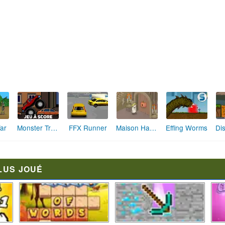
Laser Cannon
Lazerman
Sieger
Tank 2012
Xevoz
LUS JOUÉ