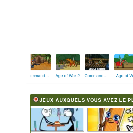
Dynamite Train
Kill PC
Cut the Rope
JEUX AUXQUELS VOUS AVEZ LE P