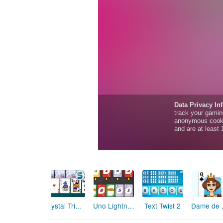
Text Twist 2
Crystal TriPeaks Solitaire
Uno Lightning
Dam