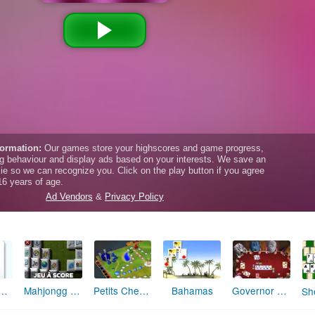
Mahjongg 3D
e de Pique
Petits Chevaux
Bahamas
Governor of Poker