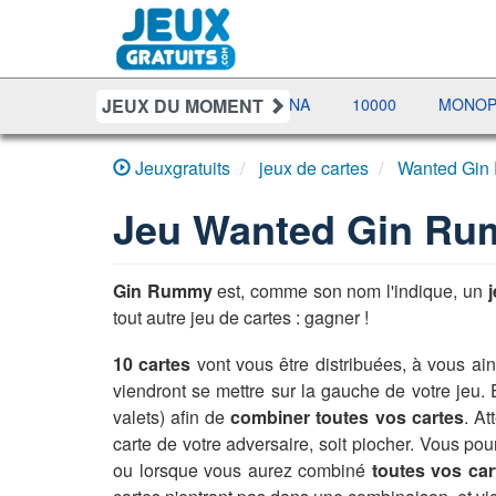
JEUX DU MOMENT
LETTRES
BUBBLE MACHINA
10000
MONOPOLY LIV
Jeuxgratuits
jeux de cartes
Wanted Gin
Jeu
Wanted Gin R
Gin Rummy
est, comme son nom l'indique, un
tout autre jeu de cartes : gagner !
10 cartes
vont vous être distribuées, à vous ain
viendront se mettre sur la gauche de votre jeu
valets) afin de
combiner toutes vos cartes
. At
carte de votre adversaire, soit piocher. Vous p
ou lorsque vous aurez combiné
toutes vos car