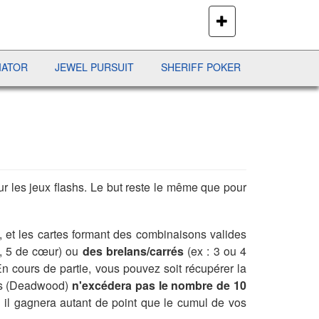
PLUS
DE
JEUX
JEWEL PURSUIT
SHERIFF POKER
BATAILLE NAVALE
r les jeux flashs. Le but reste le même que pour
t, et les cartes formant des combinaisons valides
4, 5 de cœur) ou
des brelans/carrés
(ex : 3 ou 4
n cours de partie, vous pouvez soit récupérer la
ées (Deadwood)
n'excédera pas le nombre de 10
, il gagnera autant de point que le cumul de vos