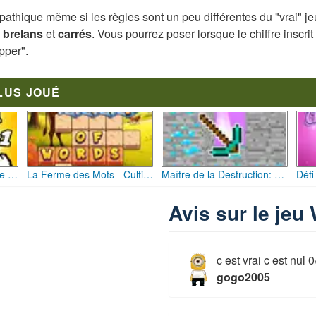
athique même si les règles sont un peu différentes du "vrai" jeu
e
brelans
et
carrés
. Vous pourrez poser lorsque le chiffre inscri
pper".
LUS JOUÉ
Bébé Clic Italien: La Folie des Petits Bambins
La Ferme des Mots - Cultivez votre Vocabulaire
Maître de la Destruction: Fusion de Pioches
Avis sur le je
c est vrai c est nul 
gogo2005