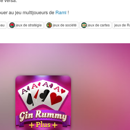
ce versa.
ouer au jeu multijoueurs de
Rami
!
eau
jeux de stratégie
jeux de société
jeux de cartes
jeux de R