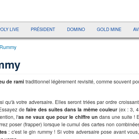
E
PRÉSIDENT
DOMINO
GOLD MINE
AVIATOR
 Rummy
ummy
jeu de rami
traditionnel légèrement revisité, comme souvent pou
si qu'à votre adversaire. Elles seront triées par ordre croissan
. Essayez de
faire des suites dans la même couleur
(ex : 3, 
tention, l'
as ne vaux que pour le chiffre un
dans une suite ! E
ourrez poser (frapper) lorsque le cumul des cartes non combin
tes
: c'est le gin rummy ! Si votre adversaire pose avant vous