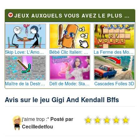
JEUX AUXQUELS VOUS AVEZ LE PLUS JOUÉ
Skip Love: L'Amour en Péril
Bébé Clic Italien: La Folie des Petits Bambins
La Ferme des Mots - Cultivez votre Vocabulaire
Maître de la Destruction: Fusion de Pioches
Défi de Mode: Star du Podium
Cascades Folles 3D
Avis sur le jeu Gigi And Kendall Bffs
j'aime trop :*
Posté par
Cecilledetfou