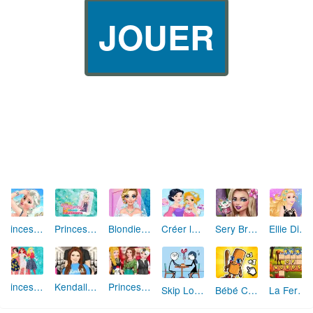
JOUER
Ellie Diva Papillon
Princess Hollywood Star
Princess Modern Fashionista
Blondie Wedding Prep
Créer la robe de Princesse idéale
Sery Bride Dolly Makeup
Princesses Winter Trip
Kendall Hair Salon
Princess Fashion Brands Favorites
Skip Love: L'Amour en Péril
Bébé Clic Italien: La Folie des Petits Bambins
La Ferme des Mots - Cultivez votre Vocabulaire