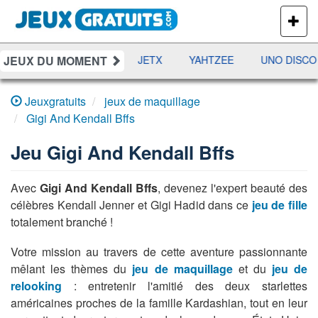
PLUS
DE
JEUX
JEUX DU MOMENT
DAMES
RAMI
JETX
YAHTZEE
UNO DISCO
Jeuxgratuits
jeux de maquillage
Gigi And Kendall Bffs
Jeu
Gigi And Kendall Bffs
Avec
Gigi And Kendall Bffs
, devenez l'expert beauté des
célèbres Kendall Jenner et Gigi Hadid dans ce
jeu de fille
totalement branché !
Votre mission au travers de cette aventure passionnante
mêlant les thèmes du
jeu de maquillage
et du
jeu de
relooking
: entretenir l'amitié des deux starlettes
américaines proches de la famille Kardashian, tout en leur