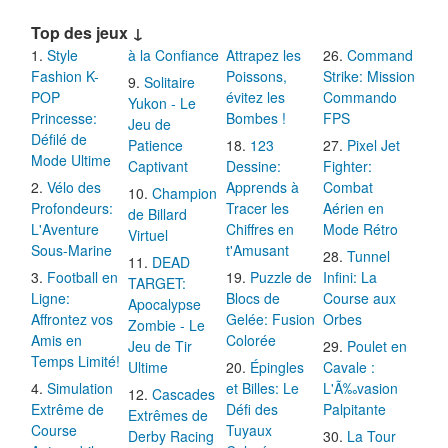
Top des jeux ↓
Style
à la Confiance
Attrapez les
Command
Fashion K-
Poissons,
Strike: Mission
Solitaire
POP
évitez les
Commando
Yukon - Le
Princesse:
Bombes !
FPS
Jeu de
Défilé de
Patience
123
Pixel Jet
Mode Ultime
Captivant
Dessine:
Fighter:
Vélo des
Apprends à
Combat
Champion
Profondeurs:
Tracer les
Aérien en
de Billard
L'Aventure
Chiffres en
Mode Rétro
Virtuel
Sous-Marine
t'Amusant
Tunnel
DEAD
Football en
Puzzle de
Infini: La
TARGET:
Ligne:
Blocs de
Course aux
Apocalypse
Affrontez vos
Gelée: Fusion
Orbes
Zombie - Le
Amis en
Colorée
Jeu de Tir
Poulet en
Temps Limité!
Ultime
Épingles
Cavale :
Simulation
et Billes: Le
L'Ã‰vasion
Cascades
Extrême de
Défi des
Palpitante
Extrêmes de
Course
Tuyaux
Derby Racing
La Tour