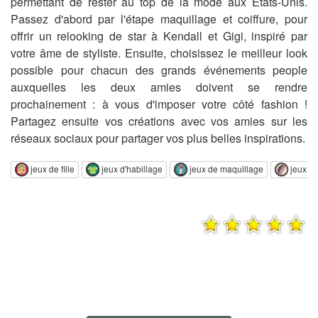
permettant de rester au top de la mode aux États-Unis.
Passez d'abord par l'étape maquillage et coiffure, pour
offrir un relooking de star à Kendall et Gigi, inspiré par
votre âme de styliste. Ensuite, choisissez le meilleur look
possible pour chacun des grands événements people
auxquelles les deux amies doivent se rendre
prochainement : à vous d'imposer votre côté fashion !
Partagez ensuite vos créations avec vos amies sur les
réseaux sociaux pour partager vos plus belles inspirations.
jeux de fille
jeux d'habillage
jeux de maquillage
jeux de