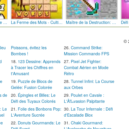
Bébé Clic Italien: La Folie des Petits Bambins
La Ferme des Mots - Cultivez votre Vocabulaire
Maître de la Destruction: Fusion de Pioches
© 
 Jeu
Poissons, évitez les
Command Strike:
Bombes !
Mission Commando FPS
d
123 Dessine: Apprends
Pixel Jet Fighter:
à Tracer les Chiffres en
Combat Aérien en Mode
t'Amusant
Rétro
Le
Puzzle de Blocs de
Tunnel Infini: La Course
Gelée: Fusion Colorée
aux Orbes
s de
Épingles et Billes: Le
Poulet en Cavale :
Défi des Tuyaux Colorés
L'Ã‰vasion Palpitante
: Le
Folie des Bonbons Pop:
La Tour Infernale : Défi
uel
L'Aventure Sucrée
d'Escalade Blox
ée
Donuts Gourmands: Le
Chaki Gourmand:
Défi Sucré
L'Avalanche de Nourriture