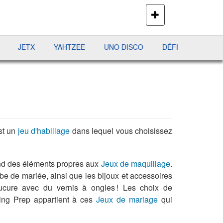
PLUS
DE
JEUX
ETX
YAHTZEE
UNO DISCO
DÉFI MAHJONG
RÉC
est un
jeu d'habillage
dans lequel vous choisissez
end des éléments propres aux
Jeux de maquillage
.
obe de mariée, ainsi que les bijoux et accessoires
nucure avec du vernis à ongles ! Les choix de
ding Prep appartient à ces
Jeux de mariage
qui