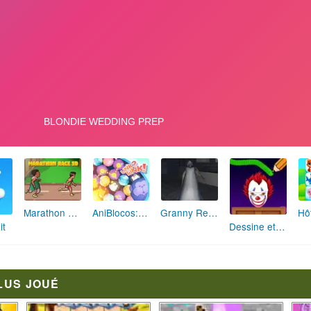
Marathon Champion io
AniBlocos: Connecte les Animaux Mignons!
Granny Revient 3D : Destin Maléfique
it
Dessine et Écrase : Le Jeu des Monstres
LUS JOUÉ