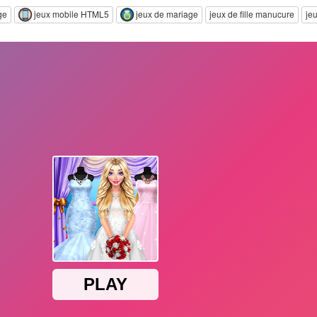
ge
jeux mobile HTML5
jeux de mariage
jeux de fille manucure
jeu