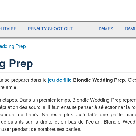
E
PENALTY SHOOT OUT
DAMES
RAMI
J
edding Prep
g Prep
ur se préparer dans le
jeu de fille
Blondie Wedding Prep
. C'
tre amie.
rois étapes. Dans un premier temps, Blondie Wedding Prep repr
ilation des sourcils. Il faut ensuite penser à sélectionner la r
ouquet de fleurs. Ne reste plus qu’à faire une petite ma
 déroulants sur la droite et en bas de l’écran. Blondie Wed
amuser pendant de nombreuses parties.