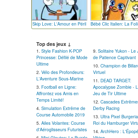
Skip Love: L'Amour en Péril
Top des jeux ↓
Style Fashion K-POP
Solitaire Yukon - Le
Princesse: Défilé de Mode
de Patience Captivant
Ultime
Champion de Billar
Vélo des Profondeurs:
Virtuel
L'Aventure Sous-Marine
DEAD TARGET:
Football en Ligne:
Apocalypse Zombie - 
Affrontez vos Amis en
Jeu de Tir Ultime
Temps Limité!
Cascades Extrême
Simulation Extrême de
Derby Racing
Course Automobile 2019
Ultra Pixel Burgeria
Ailes Volantes: Course
Roi du Hamburger Virt
d'Aéroglisseurs Futuristes
ArchHero : L'Épop
Mini Glouton: Le Puzzle
Viking