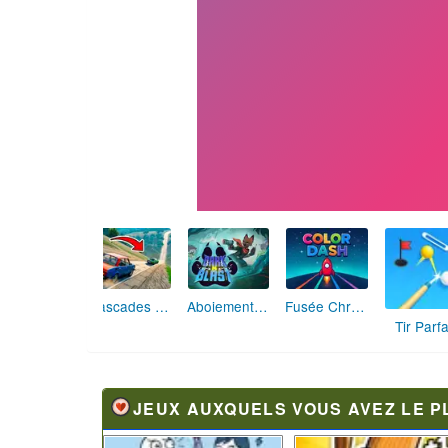
Cascades Folles 3D
Aboiement Stellaire : Aventure Canine
Fusée Chromatique: La Course des Couleurs
Tir Parfa
JEUX AUXQUELS VOUS AVEZ LE P