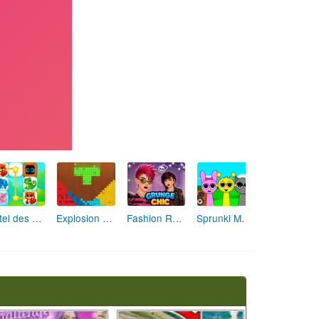
Hôtel des Animaux de Rêve
Explosion de Blocs de Sable
Fashion Rebelle: Style Grunge Chic
Sprunki Monster: Rythmes Musicaux Monstres