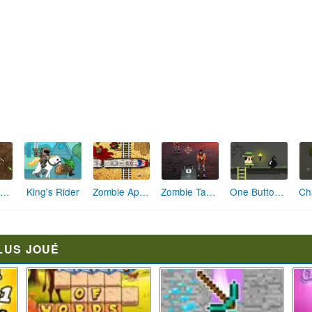
Clicker Troops
Asgard Skill Master
Knightality
Pearl Worm
Super Squad
LUS JOUÉ