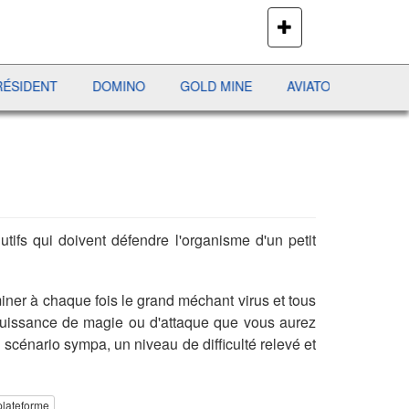
PLUS
DE
JEUX
T
DOMINO
GOLD MINE
AVIATOR
JEWEL PURS
ifs qui doivent défendre l'organisme d'un petit
iner à chaque fois le grand méchant virus et tous
 puissance de magie ou d'attaque que vous aurez
 scénario sympa, un niveau de difficulté relevé et
plateforme