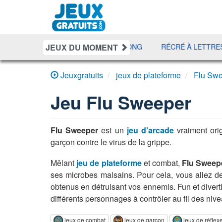
JEUX DU MOMENT
UNO DISCO
DÉFI MAHJONG
RÉCRÉ À LETTRES
B
Jeuxgratuits
jeux de plateforme
Flu Sw
Jeu
Flu Sweeper
Flu Sweeper
est un
jeu d'arcade
vraiment orig
garçon contre le virus de la grippe.
Mêlant
jeu de plateforme
et combat,
Flu Sweep
ses microbes malsains. Pour cela, vous allez de
obtenus en détruisant vos ennemis. Fun et divert
différents personnages à contrôler au fil des nive
jeux de combat
jeux de garçon
jeux de réflex