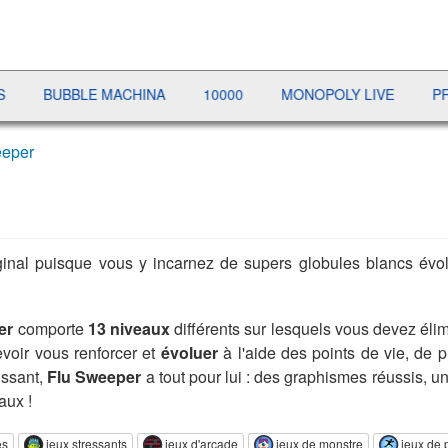
UBBLE MACHINA
10000
MONOPOLY LIVE
PRÉSIDEN
eeper
inal puisque vous y incarnez de supers globules blancs évolut
er
comporte
13 niveaux
différents sur lesquels vous devez élim
voir vous renforcer et
évoluer
à l'aide des points de vie, de
issant,
Flu Sweeper
a tout pour lui : des graphismes réussis, un
aux !
es
jeux stressants
jeux d'arcade
jeux de monstre
jeux de 