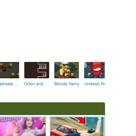
Pest Hunter 2
Bouncy Magic Stones
Dot5urbo
Blockade Breaker