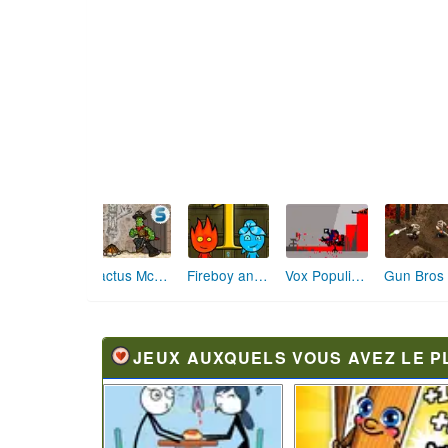
Galaxies Invaded
Diep.io
Dungeon Runner
JEUX AUXQUELS VOUS AVEZ LE P