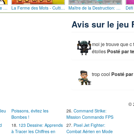
Bébé Clic Italien: La Folie des Petits Bambins
La Ferme des Mots - Cultivez votre Vocabulaire
Maître de la Destruction: Fusion de Pioches
Avis sur le jeu
moi je trouve que c 
étoiles
Posté par t
trop cool
Posté par
© 
 Jeu
Poissons, évitez les
Command Strike:
Bombes !
Mission Commando FPS
d
123 Dessine: Apprends
Pixel Jet Fighter:
à Tracer les Chiffres en
Combat Aérien en Mode