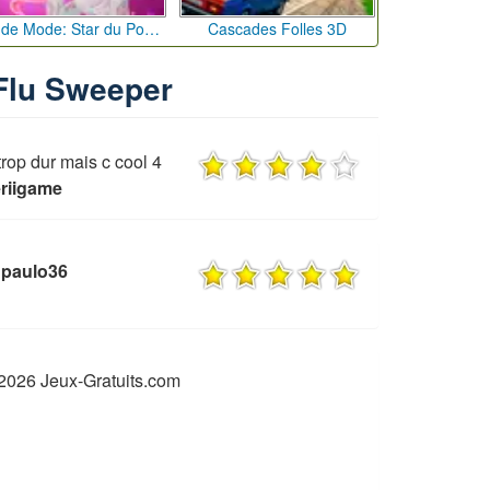
Défi de Mode: Star du Podium
Cascades Folles 3D
 Flu Sweeper
trop dur mais c cool 4
eriigame
 paulo36
2026 Jeux-Gratuits.com