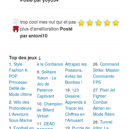
trop cool mes nul qui et pas
plus d'amélioration
Posté
par antoni10
Top des jeux ↓
Style
à la Confiance
Attrapez les
Command
Fashion K-
Poissons,
Strike: Mission
Solitaire
POP
évitez les
Commando
Yukon - Le
Princesse:
Bombes !
FPS
Jeu de
Défilé de
Patience
123
Pixel Jet
Mode Ultime
Captivant
Dessine:
Fighter:
Vélo des
Apprends à
Combat
Champion
Profondeurs:
Tracer les
Aérien en
de Billard
L'Aventure
Chiffres en
Mode Rétro
Virtuel
Sous-Marine
t'Amusant
Tunnel
DEAD
Football en
Puzzle de
Infini: La