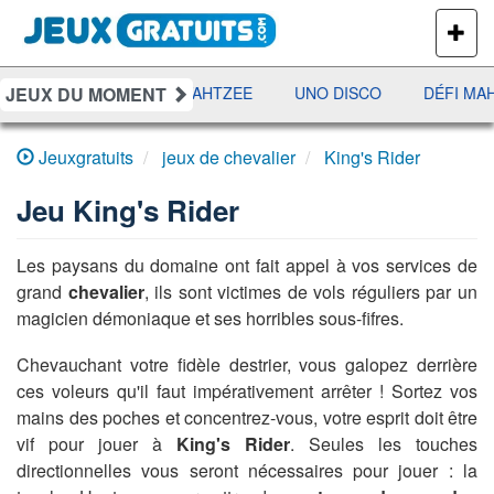
PLUS
DE
JEUX
JEUX DU MOMENT
RAMI
JETX
YAHTZEE
UNO DISCO
DÉFI MAH
Jeuxgratuits
jeux de chevalier
King's Rider
Jeu
King's Rider
Les paysans du domaine ont fait appel à vos services de
grand
chevalier
, ils sont victimes de vols réguliers par un
magicien démoniaque et ses horribles sous-fifres.
Chevauchant votre fidèle destrier, vous galopez derrière
ces voleurs qu'il faut impérativement arrêter ! Sortez vos
mains des poches et concentrez-vous, votre esprit doit être
vif pour jouer à
King's Rider
. Seules les touches
directionnelles vous seront nécessaires pour jouer : la