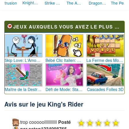
Knightmare Tower
Intrusion
Strike Force Heroes 2
The Amazing Spider-Man
Dragon Age Legends Remix 01
The Peacekeeper
JEUX AUXQUELS VOUS AVEZ LE PLUS JOUÉ
Skip Love: L'Amour en Péril
Bébé Clic Italien: La Folie des Petits Bambins
La Ferme des Mots - Cultivez votre Vocabulaire
Maître de la Destruction: Fusion de Pioches
Défi de Mode: Star du Podium
Cascades Folles 3D
Avis sur le jeu King's Rider
trop cooooolllllllllll
Posté
par aston1234098765