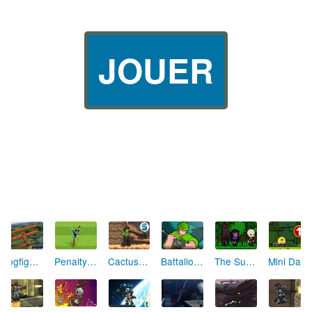
JOUER
Dogfight Simulation
Penalty Shootout 2010
Cactus McCoy
Battalion Commander
The Summoning
Mini Dash