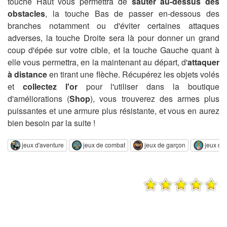
touche Haut vous permettra de
sauter au-dessus des
obstacles
, la touche Bas de passer en-dessous des
branches notamment ou d'éviter certaines attaques
adverses, la touche Droite sera là pour donner un grand
coup d'épée sur votre cible, et la touche Gauche quant à
elle vous permettra, en la maintenant au départ, d'
attaquer
à distance
en tirant une flèche. Récupérez les objets volés
et
collectez l'or
pour l'utiliser dans la boutique
d'améliorations (
Shop
), vous trouverez des armes plus
puissantes et une armure plus résistante, et vous en aurez
bien besoin par la suite !
jeux d'aventure
jeux de combat
jeux de garçon
jeux de 