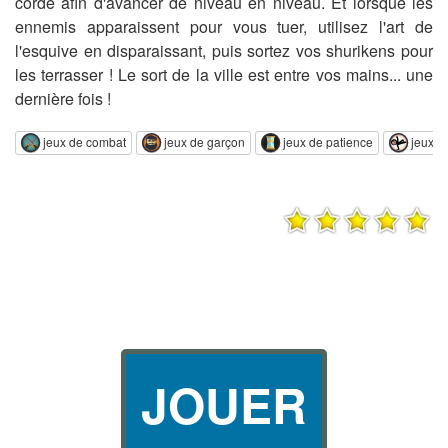
corde afin d'avancer de niveau en niveau. Et lorsque les
ennemis apparaissent pour vous tuer, utilisez l'art de
l'esquive en disparaissant, puis sortez vos shurikens pour
les terrasser ! Le sort de la ville est entre vos mains... une
dernière fois !
jeux de combat
jeux de garçon
jeux de patience
jeux d'
JOUER