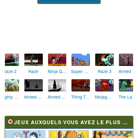
Raze 2
Raze
Ninja Quest
Super Mario Crossover 2
Raze 3
Armed with Wings 4 : Culmination
Mighty Knight
Armed with Wings 3
Armed with Wings 2
Thing Thing Arena Classic
Ninjago Fallen Ninja
The Last Dinosaurs
JEUX AUXQUELS VOUS AVEZ LE PLUS JOUÉ