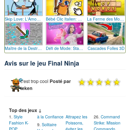
Skip Love: L'Amour en Péril
Bébé Clic Italien: La Folie des Petits Bambins
La Ferme des Mots - Cultivez votre Vocabulaire
Maître de la Destruction: Fusion de Pioches
Défi de Mode: Star du Podium
Cascades Folles 3D
Avis sur le jeu Final Ninja
c'est trop cool
Posté par
teken
Top des jeux ↓
Style
à la Confiance
Attrapez les
Command
Fashion K-
Poissons,
Strike: Mission
Solitaire
POP
évitez les
Commando