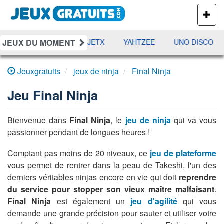
PLUS
DE
JEUX
JEUX DU MOMENT
DAMES
RAMI
JETX
YAHTZEE
UNO DISCO
Jeuxgratuits
jeux de ninja
Final Ninja
Jeu
Final Ninja
Bienvenue dans
Final Ninja
, le
jeu de ninja
qui va vous
passionner pendant de longues heures !
Comptant pas moins de 20 niveaux, ce
jeu de plateforme
vous permet de rentrer dans la peau de Takeshi, l'un des
derniers véritables ninjas encore en vie qui doit
reprendre
du service pour stopper son vieux maître malfaisant
.
Final Ninja
est également un
jeu d'agilité
qui vous
demande une grande précision pour sauter et utiliser votre