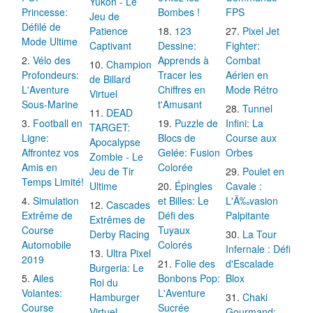
Yukon - Le
Princesse:
Bombes !
FPS
Jeu de
Défilé de
Patience
123
Pixel Jet
Mode Ultime
Captivant
Dessine:
Fighter:
Vélo des
Apprends à
Combat
Champion
Profondeurs:
Tracer les
Aérien en
de Billard
L'Aventure
Chiffres en
Mode Rétro
Virtuel
Sous-Marine
t'Amusant
Tunnel
DEAD
Football en
Puzzle de
Infini: La
TARGET:
Ligne:
Blocs de
Course aux
Apocalypse
Affrontez vos
Gelée: Fusion
Orbes
Zombie - Le
Amis en
Colorée
Jeu de Tir
Poulet en
Temps Limité!
Ultime
Épingles
Cavale :
Simulation
et Billes: Le
L'Ã‰vasion
Cascades
Extrême de
Défi des
Palpitante
Extrêmes de
Course
Tuyaux
Derby Racing
La Tour
Automobile
Colorés
Infernale : Défi
Ultra Pixel
2019
Folie des
d'Escalade
Burgeria: Le
Ailes
Bonbons Pop:
Blox
Roi du
Volantes:
L'Aventure
Hamburger
Chaki
Course
Sucrée
Virtuel
Gourmand: