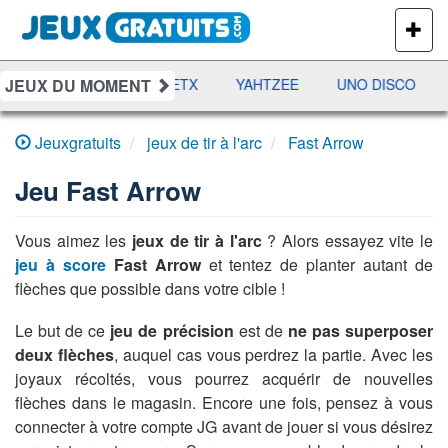
PLUS
DE
JEUX
JEUX DU MOMENT
DAMES
RAMI
JETX
YAHTZEE
UNO DISCO
Jeuxgratuits
jeux de tir à l'arc
Fast Arrow
Jeu
Fast Arrow
Vous aimez les
jeux de tir à l'arc
? Alors essayez vite le
jeu à score
Fast Arrow
et tentez de planter autant de
flèches que possible dans votre cible !
Le but de ce
jeu de précision
est de
ne pas superposer
deux flèches
, auquel cas vous perdrez la partie. Avec les
joyaux récoltés, vous pourrez acquérir de nouvelles
flèches dans le magasin. Encore une fois, pensez à vous
connecter à votre compte JG avant de jouer si vous désirez