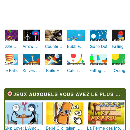
Wall Destroyer
Road of Fury 3 : Desert Strike
Tank Fury
Smileys
Archery Mania
Knife Rain
Choose Gravity
Circle Flip Game
Knife Shooter
Kick Master
Jelly Up
Retro Speed
JEUX AUXQUELS VOUS AVEZ LE PLUS JOUÉ
Skip Love: L'Amour en Péril
Bébé Clic Italien: La Folie des Petits Bambins
La Ferme des Mots - Cultivez votre Vocabulaire