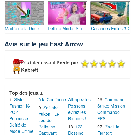
Maître de la Destruction: Fusion de Pioches
Défi de Mode: Star du Podium
Cascades Folles 3D
Avis sur le jeu Fast Arrow
trés interressant
Posté par
Kabrett
Top des jeux ↓
Style
à la Confiance
Attrapez les
Command
Fashion K-
Poissons,
Strike: Mission
Solitaire
POP
évitez les
Commando
Yukon - Le
Princesse:
Bombes !
FPS
Jeu de
Défilé de
Patience
123
Pixel Jet
Mode Ultime
Captivant
Dessine:
Fighter: