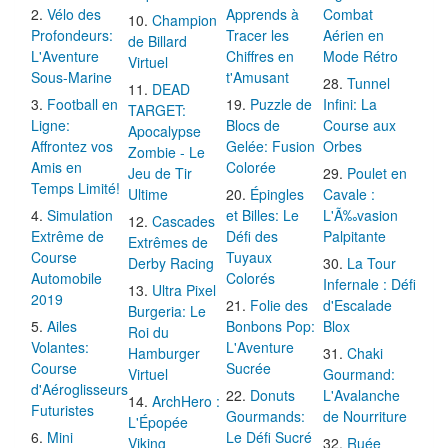
Vélo des
Apprends à
Combat
Champion
Profondeurs:
Tracer les
Aérien en
de Billard
L'Aventure
Chiffres en
Mode Rétro
Virtuel
Sous-Marine
t'Amusant
Tunnel
DEAD
Football en
Puzzle de
Infini: La
TARGET:
Ligne:
Blocs de
Course aux
Apocalypse
Affrontez vos
Gelée: Fusion
Orbes
Zombie - Le
Amis en
Colorée
Jeu de Tir
Poulet en
Temps Limité!
Ultime
Épingles
Cavale :
Simulation
et Billes: Le
L'Ã‰vasion
Cascades
Extrême de
Défi des
Palpitante
Extrêmes de
Course
Tuyaux
Derby Racing
La Tour
Automobile
Colorés
Infernale : Défi
Ultra Pixel
2019
Folie des
d'Escalade
Burgeria: Le
Ailes
Bonbons Pop:
Blox
Roi du
Volantes:
L'Aventure
Hamburger
Chaki
Course
Sucrée
Virtuel
Gourmand:
d'Aéroglisseurs
Donuts
L'Avalanche
ArchHero :
Futuristes
Gourmands:
de Nourriture
L'Épopée
Mini
Le Défi Sucré
Viking
Ruée