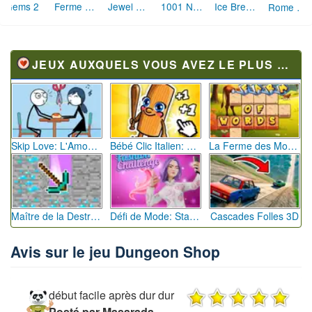
Text Twist 2
Bomboozle
Adamas
Deep Voyage
Fruit Match Puzzle
Blocks
JEUX AUXQUELS VOUS AVEZ LE PLUS JOUÉ
Skip Love: L'Amour en Péril
Bébé Clic Italien: La Folie des Petits Bambins
La Ferme des Mots - Cultivez votre Vocabulaire
Maître de la Destruction: Fusion de Pioches
Défi de Mode: Star du Podium
Cascades Folles 3D
Avis sur le jeu Dungeon Shop
début facile après dur dur