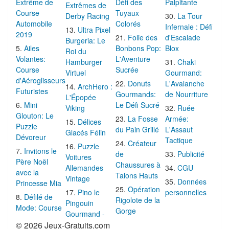
Extrême de
Défi des
Palpitante
Extrêmes de
Course
Tuyaux
Derby Racing
La Tour
Automobile
Colorés
Infernale : Défi
Ultra Pixel
2019
Folie des
d'Escalade
Burgeria: Le
Ailes
Bonbons Pop:
Blox
Roi du
Volantes:
L'Aventure
Hamburger
Chaki
Course
Sucrée
Virtuel
Gourmand:
d'Aéroglisseurs
Donuts
L'Avalanche
ArchHero :
Futuristes
Gourmands:
de Nourriture
L'Épopée
Mini
Le Défi Sucré
Viking
Ruée
Glouton: Le
La Fosse
Armée:
Délices
Puzzle
du Pain Grillé
L'Assaut
Glacés Félin
Dévoreur
Tactique
Créateur
Puzzle
Invitons le
de
Publicité
Voitures
Père Noël
Chaussures à
Allemandes
CGU
avec la
Talons Hauts
Vintage
Données
Princesse Mia
Opération
Pino le
personnelles
Défilé de
Rigolote de la
Pingouin
Mode: Course
Gorge
Gourmand -
© 2026 Jeux-Gratuits.com