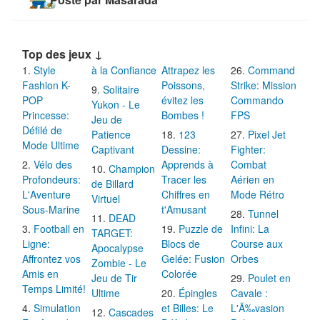
Posté par Masarada
Top des jeux ↓
Style
à la Confiance
Attrapez les
Command
Fashion K-
Poissons,
Strike: Mission
Solitaire
POP
évitez les
Commando
Yukon - Le
Princesse:
Bombes !
FPS
Jeu de
Défilé de
Patience
123
Pixel Jet
Mode Ultime
Captivant
Dessine:
Fighter:
Vélo des
Apprends à
Combat
Champion
Profondeurs:
Tracer les
Aérien en
de Billard
L'Aventure
Chiffres en
Mode Rétro
Virtuel
Sous-Marine
t'Amusant
Tunnel
DEAD
Football en
Puzzle de
Infini: La
TARGET:
Ligne:
Blocs de
Course aux
Apocalypse
Affrontez vos
Gelée: Fusion
Orbes
Zombie - Le
Amis en
Colorée
Jeu de Tir
Poulet en
Temps Limité!
Ultime
Épingles
Cavale :
Simulation
et Billes: Le
L'Ã‰vasion
Cascades