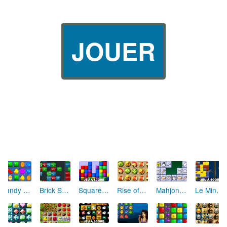
JOUER
2048 en ligne
Ancient Maya Treasures
Snow Queen 4
Galactic Gems 2 (level pack)
Candy Crush Saga
Atlantis Quest