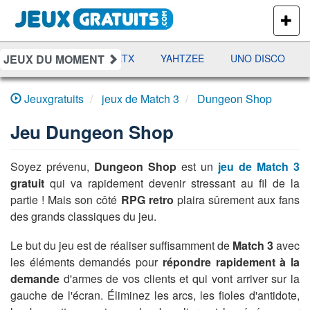
PLUS
DE
JEUX
JEUX DU MOMENT
AMES
RAMI
JETX
YAHTZEE
UNO DISCO
D
Jeuxgratuits
jeux de Match 3
Dungeon Shop
Jeu
Dungeon Shop
Soyez prévenu,
Dungeon Shop
est un
jeu de Match 3
gratuit
qui va rapidement devenir stressant au fil de la
partie ! Mais son côté
RPG retro
plaira sûrement aux fans
des grands classiques du jeu.
Le but du jeu est de réaliser suffisamment de
Match 3
avec
les éléments demandés pour
répondre rapidement à la
demande
d'armes de vos clients et qui vont arriver sur la
gauche de l'écran. Éliminez les arcs, les fioles d'antidote,