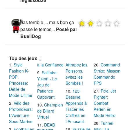
reglissou26
pas terrible ... mais bon ça
passe le temps...
Posté par
BuellDog
Top des jeux ↓
Style
à la Confiance
Attrapez les
Command
Fashion K-
Poissons,
Strike: Mission
Solitaire
POP
évitez les
Commando
Yukon - Le
Princesse:
Bombes !
FPS
Jeu de
Défilé de
Patience
123
Pixel Jet
Mode Ultime
Captivant
Dessine:
Fighter:
Vélo des
Apprends à
Combat
Champion
Profondeurs:
Tracer les
Aérien en
de Billard
L'Aventure
Chiffres en
Mode Rétro
Virtuel
Sous-Marine
t'Amusant
Tunnel
DEAD
Football en
Puzzle de
Infini: La