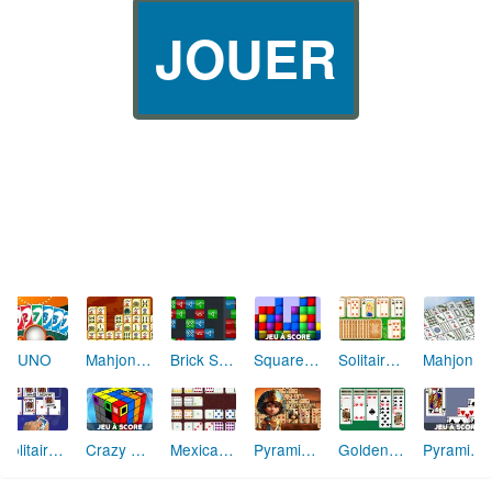
JOUER
UNO
Mahjong Connect
Brick Shooter
Square Assembler
Solitaire Tri Tower
Mahjong Solitaire
Solitaire Crescent
Crazy Cube
Mexican Dominos
Pyramid Solitaire Ancient Egypt
Golden Réussite
Pyramide Solitaire