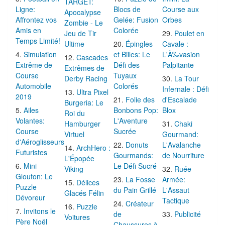
TARGET:
Ligne:
Blocs de
Course aux
Apocalypse
Affrontez vos
Gelée: Fusion
Orbes
Zombie - Le
Amis en
Colorée
Jeu de Tir
Poulet en
Temps Limité!
Ultime
Épingles
Cavale :
Simulation
et Billes: Le
L'Ã‰vasion
Cascades
Extrême de
Défi des
Palpitante
Extrêmes de
Course
Tuyaux
Derby Racing
La Tour
Automobile
Colorés
Infernale : Défi
Ultra Pixel
2019
Folie des
d'Escalade
Burgeria: Le
Ailes
Bonbons Pop:
Blox
Roi du
Volantes:
L'Aventure
Hamburger
Chaki
Course
Sucrée
Virtuel
Gourmand:
d'Aéroglisseurs
Donuts
L'Avalanche
ArchHero :
Futuristes
Gourmands:
de Nourriture
L'Épopée
Mini
Le Défi Sucré
Viking
Ruée
Glouton: Le
La Fosse
Armée:
Délices
Puzzle
du Pain Grillé
L'Assaut
Glacés Félin
Dévoreur
Tactique
Créateur
Puzzle
Invitons le
de
Publicité
Voitures
Père Noël
Chaussures à