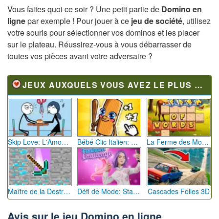
Vous faites quoi ce soir ? Une petit partie de
Domino en
ligne
par exemple ! Pour jouer à ce
jeu de société
, utilisez
votre souris pour sélectionner vos dominos et les placer
sur le plateau. Réussirez-vous à vous débarrasser de
toutes vos pièces avant votre adversaire ?
JEUX AUXQUELS VOUS AVEZ LE PLUS JOUÉ
Skip Love: L'Amour en Péril
Bébé Clic Italien: La Folie des Petits Bambins
La Ferme des Mots - Cultivez votre Vocabulaire
Maître de la Destruction: Fusion de Pioches
Défi de Mode: Star du Podium
Cascades Folles 3D
Avis sur le jeu Domino en ligne