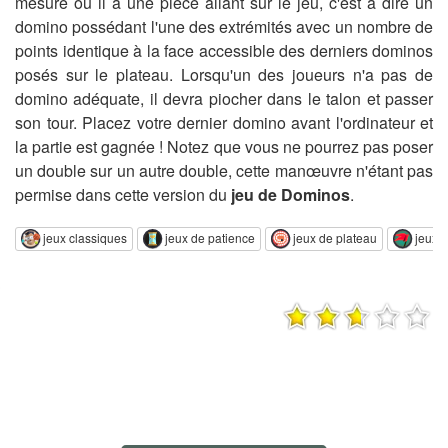
mesure où il a une pièce allant sur le jeu, c'est à dire un
domino possédant l'une des extrémités avec un nombre de
points identique à la face accessible des derniers dominos
posés sur le plateau. Lorsqu'un des joueurs n'a pas de
domino adéquate, il devra piocher dans le talon et passer
son tour. Placez votre dernier domino avant l'ordinateur et
la partie est gagnée ! Notez que vous ne pourrez pas poser
un double sur un autre double, cette manœuvre n'étant pas
permise dans cette version du
jeu de Dominos
.
jeux classiques
jeux de patience
jeux de plateau
jeux d