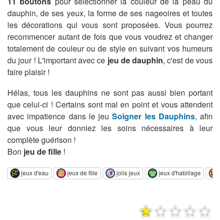
11 boutons
pour sélectionner la couleur de la peau du
dauphin, de ses yeux, la forme de ses nageoires et toutes
les décorations qui vous sont proposées. Vous pourrez
recommencer autant de fois que vous voudrez et changer
totalement de couleur ou de style en suivant vos humeurs
du jour ! L'important avec ce
jeu de dauphin
, c'est de vous
faire plaisir !
Hélas, tous les dauphins ne sont pas aussi bien portant
que celui-ci ! Certains sont mal en point et vous attendent
avec impatience dans le jeu
Soigner les Dauphins
, afin
que vous leur donniez les soins nécessaires à leur
complète guérison !
Bon
jeu de fille
!
jeux d'eau
jeux de fille
jolis jeux
jeux d'habillage