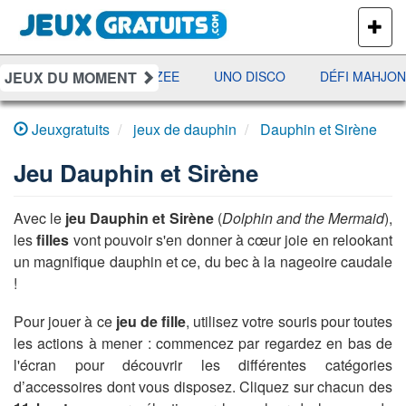
PLUS
DE
JEUX
JEUX DU MOMENT
MI
JETX
YAHTZEE
UNO DISCO
DÉFI MAHJON
Jeuxgratuits
jeux de dauphin
Dauphin et Sirène
Jeu
Dauphin et Sirène
Avec le
jeu Dauphin et Sirène
(
Dolphin and the Mermaid
),
les
filles
vont pouvoir s'en donner à cœur joie en relookant
un magnifique dauphin et ce, du bec à la nageoire caudale
!
Pour jouer à ce
jeu de fille
, utilisez votre souris pour toutes
les actions à mener : commencez par regardez en bas de
l'écran pour découvrir les différentes catégories
d’accessoires dont vous disposez. Cliquez sur chacun des