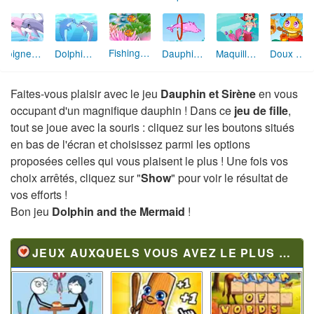
Fishing Tactics
Soigner les Dauphins
Dolphin Family
Dauphin : Album de photos
Maquillage de sirène
Doux miel d'abeille
Faites-vous plaisir avec le jeu
Dauphin et Sirène
en vous
occupant d'un magnifique dauphin ! Dans ce
jeu de fille
,
tout se joue avec la souris : cliquez sur les boutons situés
en bas de l'écran et choisissez parmi les options
proposées celles qui vous plaisent le plus ! Une fois vos
choix arrêtés, cliquez sur "
Show
" pour voir le résultat de
vos efforts !
Bon jeu
Dolphin and the Mermaid
!
JEUX AUXQUELS VOUS AVEZ LE PLUS JOUÉ