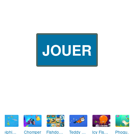
JOUER
Icy Fishes
Dolphin Olympics
Chomper
Fishdom 3
Teddy Nage
Phoque Mange