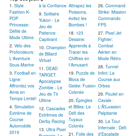
Style
à la Confiance
Attrapez les
Command
Fashion K-
Poissons,
Strike: Mission
Solitaire
POP
évitez les
Commando
Yukon - Le
Princesse:
Bombes !
FPS
Jeu de
Défilé de
Patience
123
Pixel Jet
Mode Ultime
Captivant
Dessine:
Fighter:
Vélo des
Apprends à
Combat
Champion
Profondeurs:
Tracer les
Aérien en
de Billard
L'Aventure
Chiffres en
Mode Rétro
Virtuel
Sous-Marine
t'Amusant
Tunnel
DEAD
Football en
Puzzle de
Infini: La
TARGET:
Ligne:
Blocs de
Course aux
Apocalypse
Affrontez vos
Gelée: Fusion
Orbes
Zombie - Le
Amis en
Colorée
Jeu de Tir
Poulet en
Temps Limité!
Ultime
Épingles
Cavale :
Simulation
et Billes: Le
L'Ã‰vasion
Cascades
Extrême de
Défi des
Palpitante
Extrêmes de
Course
Tuyaux
Derby Racing
La Tour
Automobile
Colorés
Infernale : Défi
Ultra Pixel
2019
Folie des
d'Escalade
Burgeria: Le