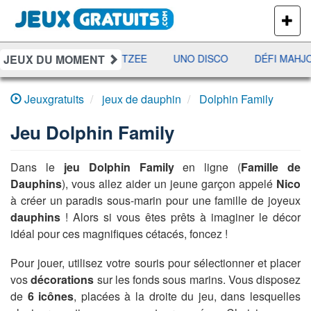
PLUS
DE
JEUX
JEUX DU MOMENT
RAMI
JETX
YAHTZEE
UNO DISCO
DÉFI MAHJO
Jeuxgratuits
jeux de dauphin
Dolphin Family
Jeu
Dolphin Family
Dans le
jeu Dolphin Family
en ligne (
Famille de
Dauphins
), vous allez aider un jeune garçon appelé
Nico
à créer un paradis sous-marin pour une famille de joyeux
dauphins
! Alors si vous êtes prêts à imaginer le décor
idéal pour ces magnifiques cétacés, foncez !
Pour jouer, utilisez votre souris pour sélectionner et placer
vos
décorations
sur les fonds sous marins. Vous disposez
de
6 icônes
, placées à la droite du jeu, dans lesquelles