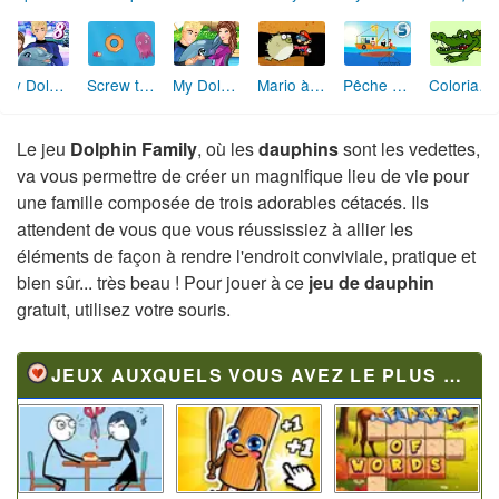
My Dolphin Show 8
Screw the Nut 3
My Dolphin Show 5
Mario à Bikini Bottom
Pêche aux Poissons-Clowns
Coloriage Crocodile
Le jeu
Dolphin Family
, où les
dauphins
sont les vedettes,
va vous permettre de créer un magnifique lieu de vie pour
une famille composée de trois adorables cétacés. Ils
attendent de vous que vous réussissiez à allier les
éléments de façon à rendre l'endroit conviviale, pratique et
bien sûr... très beau ! Pour jouer à ce
jeu de dauphin
gratuit, utilisez votre souris.
JEUX AUXQUELS VOUS AVEZ LE PLUS JOUÉ