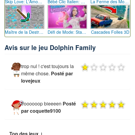
Skip Love: L'Amour en Péril
Bébé Clic Italien: La Folie des Petits Bambins
La Ferme des Mots - Cultivez votre Vocabulaire
Maître de la Destruction: Fusion de Pioches
Défi de Mode: Star du Podium
Cascades Folles 3D
Avis sur le jeu Dolphin Family
trop nul ! c'est toujours la
même chose.
Posté par
lovejeux
troooooop bieeeen
Posté
par coquette9100
Top des jeux ↓