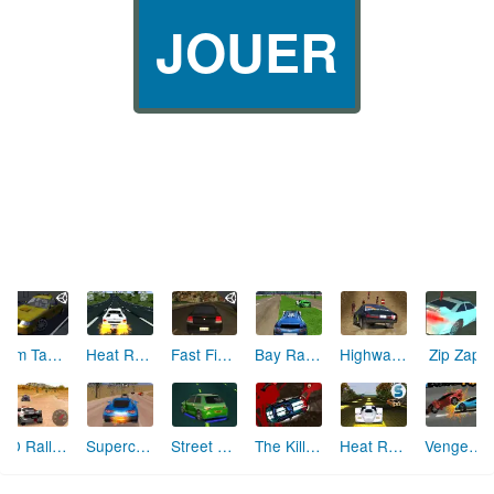
JOUER
Sim Taxi 3D (Unity)
Heat Rush USA
Fast Five (Unity)
Bay Race 3D
Highway of the Dead
Zip Zaps
3D Rally Racing
Supercar Road Trip
Street Race
The Kill Kar 2
Heat Rush Future
Vengeance Rider