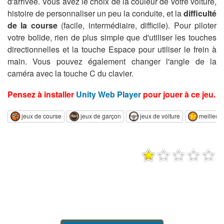
d'arrivée. Vous avez le choix de la couleur de votre voiture,
histoire de personnaliser un peu la conduite, et la
difficulté
de la course
(facile, intermédiaire, difficile). Pour piloter
votre bolide, rien de plus simple que d'utiliser les touches
directionnelles et la touche Espace pour utiliser le frein à
main. Vous pouvez également changer l'angle de la
caméra avec la touche C du clavier.
Pensez à installer
Unity Web Player
pour jouer à ce jeu.
jeux de course
jeux de garçon
jeux de voiture
meilleurs