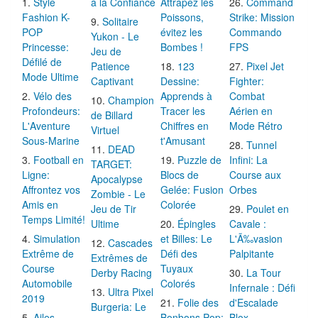
Style
à la Confiance
Attrapez les
Command
Fashion K-
Poissons,
Strike: Mission
Solitaire
POP
évitez les
Commando
Yukon - Le
Princesse:
Bombes !
FPS
Jeu de
Défilé de
Patience
123
Pixel Jet
Mode Ultime
Captivant
Dessine:
Fighter:
Vélo des
Apprends à
Combat
Champion
Profondeurs:
Tracer les
Aérien en
de Billard
L'Aventure
Chiffres en
Mode Rétro
Virtuel
Sous-Marine
t'Amusant
Tunnel
DEAD
Football en
Puzzle de
Infini: La
TARGET:
Ligne:
Blocs de
Course aux
Apocalypse
Affrontez vos
Gelée: Fusion
Orbes
Zombie - Le
Amis en
Colorée
Jeu de Tir
Poulet en
Temps Limité!
Ultime
Épingles
Cavale :
Simulation
et Billes: Le
L'Ã‰vasion
Cascades
Extrême de
Défi des
Palpitante
Extrêmes de
Course
Tuyaux
Derby Racing
La Tour
Automobile
Colorés
Infernale : Défi
Ultra Pixel
2019
Folie des
d'Escalade
Burgeria: Le
Ailes
Bonbons Pop:
Blox