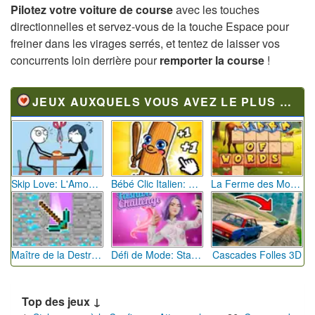
Pilotez votre voiture de course
avec les touches
directionnelles et servez-vous de la touche Espace pour
freiner dans les virages serrés, et tentez de laisser vos
concurrents loin derrière pour
remporter la course
!
JEUX AUXQUELS VOUS AVEZ LE PLUS JOUÉ
Skip Love: L'Amour en Péril
Bébé Clic Italien: La Folie des Petits Bambins
La Ferme des Mots - Cultivez votre Vocabulaire
Maître de la Destruction: Fusion de Pioches
Défi de Mode: Star du Podium
Cascades Folles 3D
Top des jeux ↓