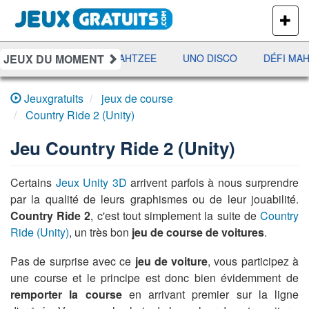
PLUS
DE
JEUX
JEUX DU MOMENT
RAMI
JETX
YAHTZEE
UNO DISCO
DÉFI MAH
Jeuxgratuits
jeux de course
Country Ride 2 (Unity)
Jeu
Country Ride 2 (Unity)
Certains
Jeux Unity 3D
arrivent parfois à nous surprendre
par la qualité de leurs graphismes ou de leur jouabilité.
Country Ride 2
, c'est tout simplement la suite de
Country
Ride (Unity)
, un très bon
jeu de course de voitures
.
Pas de surprise avec ce
jeu de voiture
, vous participez à
une course et le principe est donc bien évidemment de
remporter la course
en arrivant premier sur la ligne